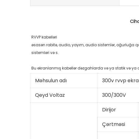
əsasən rabitə, audio, yayım, audio sistemlər, oğurluğa q
Məhsulun adı
300v rvvp ekran
Qeyd Voltaz
300/300V
Dirijor
Çərtməsi