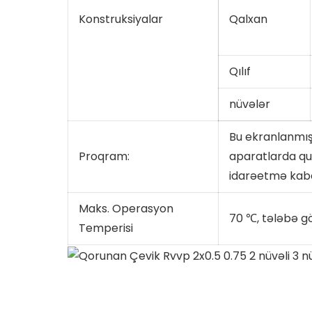
Konstruksiyalar
Qalxan
Qılıf
nüvələr
Bu ekranlanmış
Proqram:
aparatlarda qu
idarəetmə kabell
Maks. Operasyon
70 ℃, tələbə gö
Temperisi