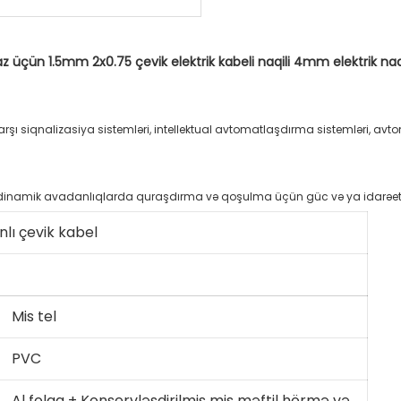
arşı siqnalizasiya sistemləri, intellektual avtomatlaşdırma sistemləri, 
lı çevik kabel
Mis tel
PVC
Al folqa + Konservləşdirilmiş mis məftil hörmə və