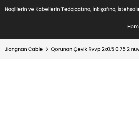
Naqillərin və Kabellərin Tədqiqatına, İnkişafına, İstehsa
Hom
Jiangnan Cable
Qorunan Çevik Rvvp 2x0.5 0.75 2 nüvəl