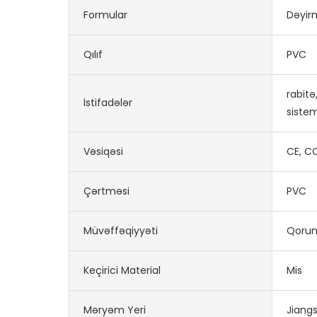
Formular
Dəyir
Qılıf
PVC
rabitə
İstifadələr
sistem
Vəsiqəsi
CE, C
Çərtməsi
PVC
Müvəffəqiyyəti
Qoruna
Keçirici Material
Mis
Məryəm Yeri
Jiangs