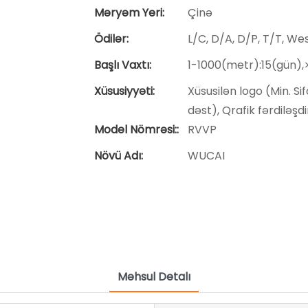
Məryəm Yeri:
Çinə
Ödilər:
L/C, D/A, D/P, T/T, W
Başlı Vaxtı:
1-1000(metr):15(gün)
Xüsusiyyəti:
Xüsusilən logo (Min. Sif
dəst), Qrafik fərdiləşdi
Model Nömrəsi::
RVVP
Növü Adı:
WUCAI
Məhsul Detalı