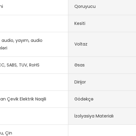
mi
Qoruyucu
Kesiti
, audio, yayım, audio
Voltaz
ləri
CC, SABS, TUV, RoHS
Əsas
Dirijor
n Çevik Elektrik Naqili
Gödəkçə
İzolyasiya Materialı
u, Çin