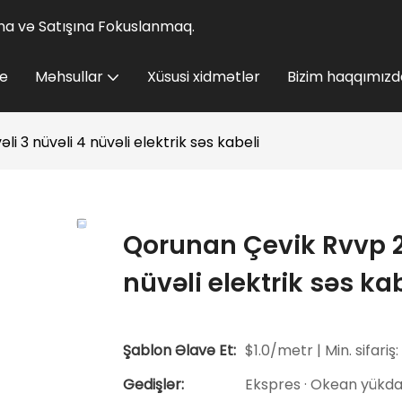
lına və Satışına Fokuslanmaq.
e
Məhsullar
Xüsusi xidmətlər
Bizim haqqımızd
i 3 nüvəli 4 nüvəli elektrik səs kabeli
Qorunan Çevik Rvvp 2x
nüvəli elektrik səs ka
Şablon Əlavə Et:
$1.0/metr | Min. sifariş:
Gedişlər:
Ekspres · Okean yükdaş