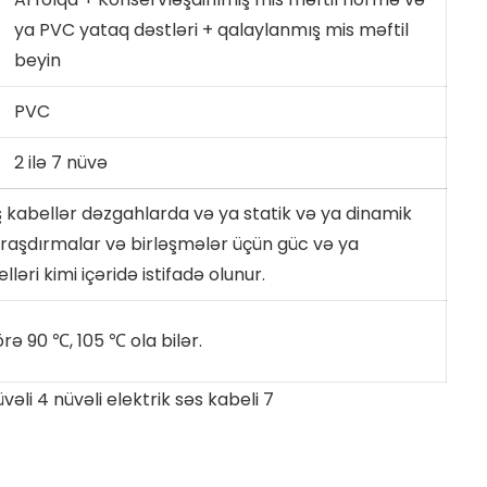
ya PVC yataq dəstləri + qalaylanmış mis məftil
beyin
PVC
2 ilə 7 nüvə
 kabellər dəzgahlarda və ya statik və ya dinamik
raşdırmalar və birləşmələr üçün güc və ya
əri kimi içəridə istifadə olunur.
rə 90 ℃, 105 ℃ ola bilər.