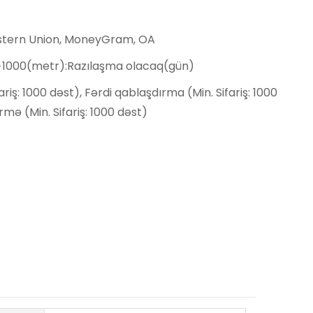
estern Union, MoneyGram, OA
,>1000(metr):Razılaşma olacaq(gün)
ariş: 1000 dəst), Fərdi qablaşdırma (Min. Sifariş: 1000
rmə (Min. Sifariş: 1000 dəst)