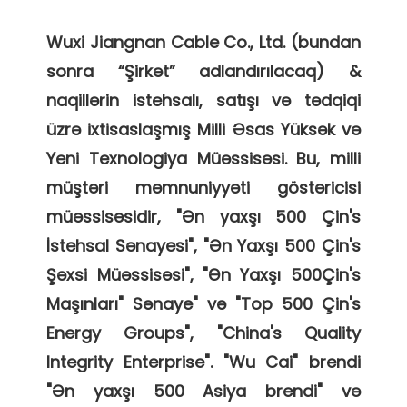
Wuxi Jiangnan Cable Co., Ltd. (bundan 
sonra “Şirkət” adlandırılacaq) & 
naqillərin istehsalı, satışı və tədqiqi 
üzrə ixtisaslaşmış Milli Əsas Yüksək və 
Yeni Texnologiya Müəssisəsi. Bu, milli 
müştəri məmnuniyyəti göstəricisi 
müəssisəsidir, "Ən yaxşı 500 Çin's 
İstehsal Sənayesi", "Ən Yaxşı 500 Çin's 
Şəxsi Müəssisəsi", "Ən Yaxşı 500Çin's 
Maşınları" Sənaye" və "Top 500 Çin's 
Energy Groups", "China's Quality 
Integrity Enterprise". "Wu Cai" brendi 
"Ən yaxşı 500 Asiya brendi" və 