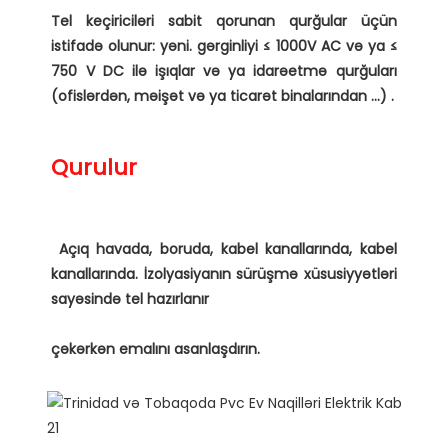
Tel keçiriciləri sabit qorunan qurğular üçün 
istifadə olunur: yəni. gərginliyi ≤ 1000V AC və ya ≤ 
750 V DC ilə işıqlar və ya idarəetmə qurğuları 
 Açıq havada, boruda, kabel kanallarında, kabel 
kanallarında. İzolyasiyanın sürüşmə xüsusiyyətləri 