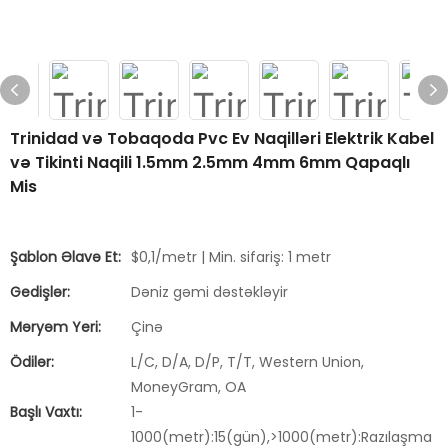
Trinidad və Tobaqoda Pvc Ev Naqilləri Elektrik Kabel
və Tikinti Naqili 1.5mm 2.5mm 4mm 6mm Qapaqlı
Mis
Şablon Əlavə Et:
$0,1/metr | Min. sifariş: 1 metr
Gedişlər:
Dəniz gəmi dəstəkləyir
Məryəm Yeri:
Çinə
Ödilər:
L/C, D/A, D/P, T/T, Western Union,
MoneyGram, OA
Başlı Vaxtı:
1-
1000(metr):15(gün),>1000(metr):Razılaşma