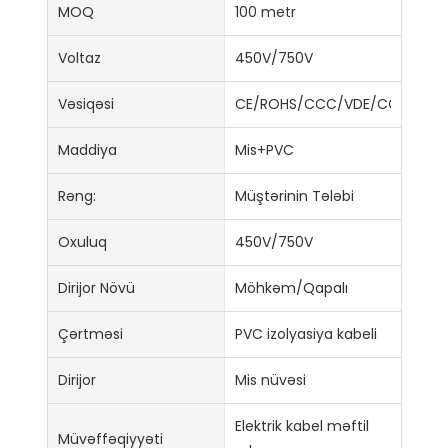
MOQ
100 metr
Voltaz
450V/750V
Vəsiqəsi
CE/ROHS/CCC/VDE/CCC/ISO9
Maddiya
Mis+PVC
Rəng:
Müştərinin Tələbi
Oxuluq
450V/750V
Dirijor Növü
Möhkəm/Qapalı
Çərtməsi
PVC izolyasiya kabeli
Dirijor
Mis nüvəsi
Elektrik kabel məftil
Müvəffəqiyyəti