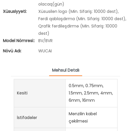
olacaq(gün)
Xüsusiyyəti:
Xüsusilən logo (Min. Sifariş: 10000 dəst),
Fərdi qablaşdırma (Min. Sifariş: 10000 dəst),
Qrafik fərdiləşdirmə (Min. Sifariş: 10000
dəst)
Model Nömrəsi::
BV/BVR
Növü Adı:
WUCAI
Məhsul Detalı
0.5mm, 0.75mm,
Kesiti
1.5mm, 2.5mm, 4mm,
6mm, 16mm
Mənzilin kabel
İstifadələr
çəkilməsi