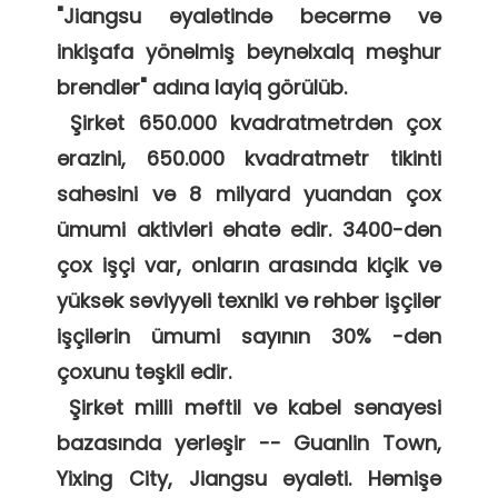
"Jiangsu əyalətində becərmə və 
inkişafa yönəlmiş beynəlxalq məşhur 
brendlər" adına layiq görülüb. 

 Şirkət 650.000 kvadratmetrdən çox 
ərazini, 650.000 kvadratmetr tikinti 
sahəsini və 8 milyard yuandan çox 
ümumi aktivləri əhatə edir. 3400-dən 
çox işçi var, onların arasında kiçik və 
yüksək səviyyəli texniki və rəhbər işçilər 
işçilərin ümumi sayının 30% -dən 
çoxunu təşkil edir. 

 Şirkət milli məftil və kabel sənayesi 
bazasında yerləşir -- Guanlin Town, 
Yixing City, Jiangsu əyaləti. Həmişə 