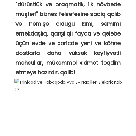
"dürüstlük və praqmatik, ilk növbədə 
müştəri" biznes fəlsəfəsinə sadiq qalıb 
və həmişə olduğu kimi, səmimi 
əməkdaşlıq, qarşılıqlı fayda və qələbə 
üçün evdə və xaricdə yeni və köhnə 
dostlarla daha yüksək keyfiyyətli 
məhsullar, mükəmməl xidmət təqdim 