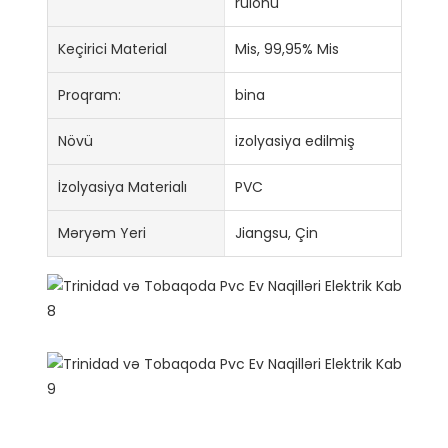
rulonu
Keçirici Material
Mis, 99,95% Mis
Proqram:
bina
Növü
izolyasiya edilmiş
İzolyasiya Materialı
PVC
Məryəm Yeri
Jiangsu, Çin