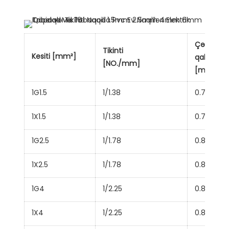
Çərtməsi
Tikinti
Kesiti [mm²]
qalınlığı
[NO./mm]
[mm]
1G1.5
1/1.38
0.7
1X1.5
1/1.38
0.7
1G2.5
1/1.78
0.8
1X2.5
1/1.78
0.8
1G4
1/2.25
0.8
1X4
1/2.25
0.8