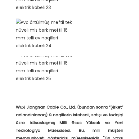
Wuxi Jiangnan Cable Co., Ltd. (bundan sonra “Şirkət” 
adlandırılacaq) & naqillərin istehsalı, satışı və tədqiqi 
üzrə ixtisaslaşmış Milli Əsas Yüksək və Yeni 
Texnologiya Müəssisəsi. Bu, milli müştəri 
məmnuniyyəti göstəricisi müəssisəsidir, "Ən yaxşı 