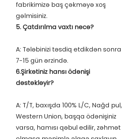
fabrikimizə baş çəkməyə xoş 
A: Tələbinizi təsdiq etdikdən sonra 
6.Şirkətiniz hansı ödənişi 
A: T/T, baxışda 100% L/C, Nağd pul, 
Western Union, başqa ödənişiniz 
varsa, hamısı qəbul edilir, zəhmət 