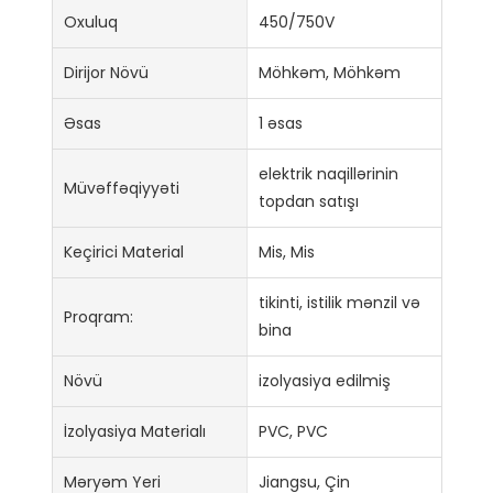
Oxuluq
450/750V
Dirijor Növü
Möhkəm, Möhkəm
Əsas
1 əsas
elektrik naqillərinin
Müvəffəqiyyəti
topdan satışı
Keçirici Material
Mis, Mis
tikinti, istilik mənzil və
Proqram:
bina
Növü
izolyasiya edilmiş
İzolyasiya Materialı
PVC, PVC
Məryəm Yeri
Jiangsu, Çin