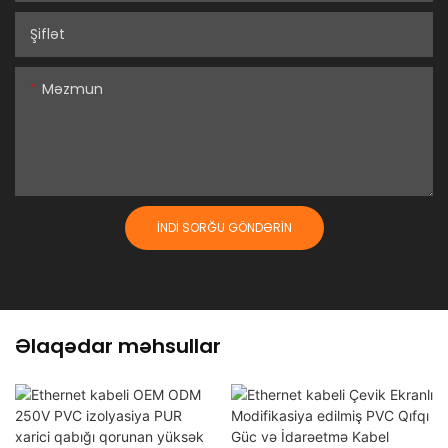
Şiflət
Məzmun
İNDI SORĞU GÖNDƏRIN
Əlaqədar məhsullar