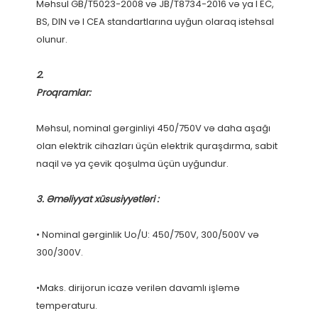
Məhsul GB/T5023-2008 və JB/T8734-2016 və ya I EC, 
BS, DIN və I CEA standartlarına uyğun olaraq istehsal 
Məhsul, nominal gərginliyi 450/750V və daha aşağı 
olan elektrik cihazları üçün elektrik quraşdırma, sabit 
• Nominal gərginlik Uo/U: 450/750V, 300/500V və 
•Maks. dirijorun icazə verilən davamlı işləmə 