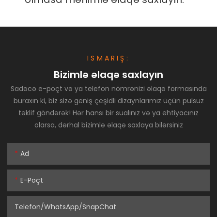
İSMARIŞ:
Bizimlə əlaqə saxlayın
Sadəcə e-poçt və ya telefon nömrənizi əlaqə formasında
buraxın ki, biz sizə geniş çeşidli dizaynlarımız üçün pulsuz
təklif göndərək! Hər hansı bir sualınız və ya ehtiyacınız
olarsa, dərhal bizimlə əlaqə saxlaya bilərsiniz
Ad
E-Poçt
Telefon/WhatsApp/SnapChat