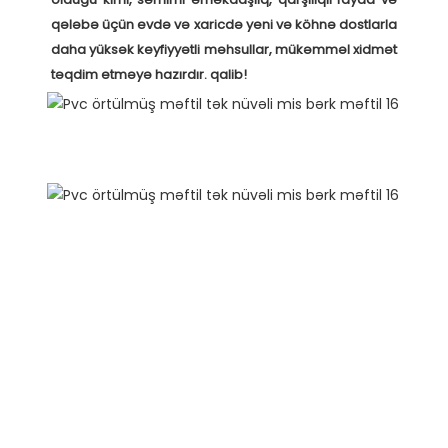
qələbə üçün evdə və xaricdə yeni və köhnə dostlarla 
daha yüksək keyfiyyətli məhsullar, mükəmməl xidmət 