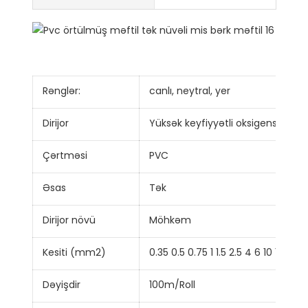
Rənglər:
canlı, neytral, yer
Dirijor
Yüksək keyfiyyətli oksigensiz Mis
Çərtməsi
PVC
Əsas
Tək
Dirijor növü
Möhkəm
Kesiti (mm2)
0.35 0.5 0.75 1 1.5 2.5 4 6 10 16 25 
Dəyişdir
100m/Roll