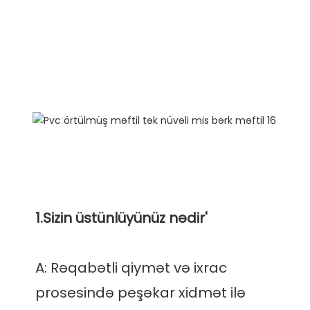
A: Rəqabətli qiymət və ixrac 
prosesində peşəkar xidmət ilə 