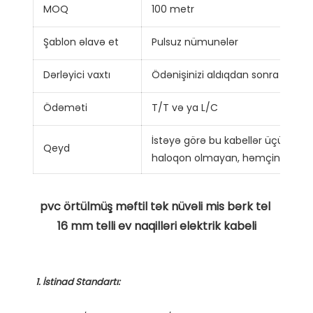
MOQ
100 metr
Şablon əlavə et
Pulsuz nümunələr
Dərləyici vaxtı
Ödənişinizi aldıqdan sonra 7 gün
Ödəməti
T/T və ya L/C
İstəyə görə bu kabellər üçün yan
Qeyd
haloqon olmayan, həmçinin turşu-
pvc örtülmüş məftil tək nüvəli mis bərk tel 