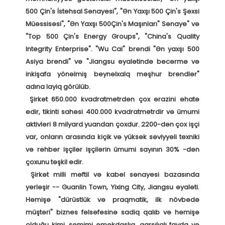
500 Çin's İstehsal Sənayesi", "Ən Yaxşı 500 Çin's Şəxsi 
Müəssisəsi", "Ən Yaxşı 500Çin's Maşınları" Sənaye" və 
"Top 500 Çin's Energy Groups", "China's Quality 
Integrity Enterprise". "Wu Cai" brendi "Ən yaxşı 500 
Asiya brendi" və "Jiangsu əyalətində becərmə və 
inkişafa yönəlmiş beynəlxalq məşhur brendlər" 
adına layiq görülüb. 

 Şirkət 650.000 kvadratmetrdən çox ərazini əhatə 
edir, tikinti sahəsi 400.000 kvadratmetrdir və ümumi 
aktivləri 8 milyard yuandan çoxdur. 2200-dən çox işçi 
var, onların arasında kiçik və yüksək səviyyəli texniki 
və rəhbər işçilər işçilərin ümumi sayının 30% -dən 
çoxunu təşkil edir. 

 Şirkət milli məftil və kabel sənayesi bazasında 
yerləşir -- Guanlin Town, Yixing City, Jiangsu əyaləti. 
Həmişə "dürüstlük və praqmatik, ilk növbədə 
müştəri" biznes fəlsəfəsinə sadiq qalıb və həmişə 
olduğu kimi, səmimi əməkdaşlıq, qarşılıqlı fayda və 