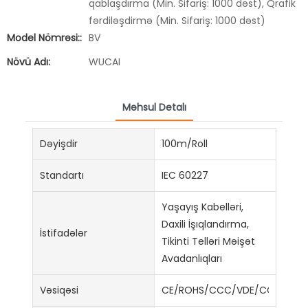
qablaşdırma (Min. Sifariş: 1000 dəst), Qrafik
fərdiləşdirmə (Min. Sifariş: 1000 dəst)
Model Nömrəsi::
BV
Növü Adı:
WUCAI
Məhsul Detalı
Dəyişdir
100m/Roll
Standartı
IEC 60227
Yaşayış Kabelləri,
Daxili İşıqlandırma,
İstifadələr
Tikinti Telləri Məişət
Avadanlıqları
Vəsiqəsi
CE/ROHS/CCC/VDE/CCC/ISO9