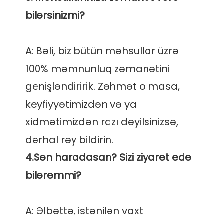
A: Bəli, biz bütün məhsullar üzrə 
100% məmnunluq zəmanətini 
genişləndiririk. Zəhmət olmasa, 
keyfiyyətimizdən və ya 
xidmətimizdən razı deyilsinizsə, 
4.Sən haradasan? Sizi ziyarət edə 
A: Əlbəttə, istənilən vaxt 