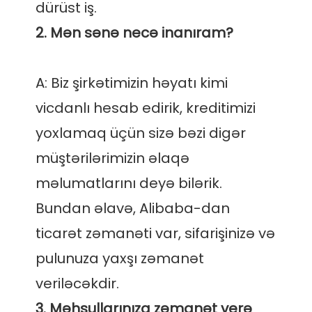
A: Biz şirkətimizin həyatı kimi 
vicdanlı hesab edirik, kreditimizi 
yoxlamaq üçün sizə bəzi digər 
müştərilərimizin əlaqə 
məlumatlarını deyə bilərik. 
Bundan əlavə, Alibaba-dan 
ticarət zəmanəti var, sifarişinizə və 
pulunuza yaxşı zəmanət 
3. Məhsullarınıza zəmanət verə 