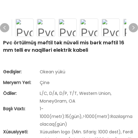
Pvc örtülmüş məftil tək nüvəli mis bərk məftil 16
mm telli ev naqilləri elektrik kabeli
Gedişlər:
Okean yükü
Məryəm Yeri:
Çinə
Ödilər:
L/C, D/A, D/P, T/T, Western Union,
MoneyGram, OA
Başlı Vaxtı:
1-
1000(metr):15(gün),>1000(metr):Razılaşma
olacaq(gün)
Xüsusiyyəti:
Xüsusilən logo (Min. Sifariş: 1000 dəst), Fərdi