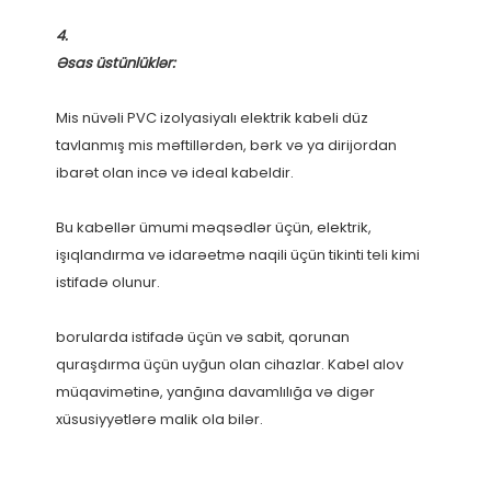
Mis nüvəli PVC izolyasiyalı elektrik kabeli düz 
tavlanmış mis məftillərdən, bərk və ya dirijordan 
Bu kabellər ümumi məqsədlər üçün, elektrik, 
işıqlandırma və idarəetmə naqili üçün tikinti teli kimi 
borularda istifadə üçün və sabit, qorunan 
quraşdırma üçün uyğun olan cihazlar. Kabel alov 
müqavimətinə, yanğına davamlılığa və digər 