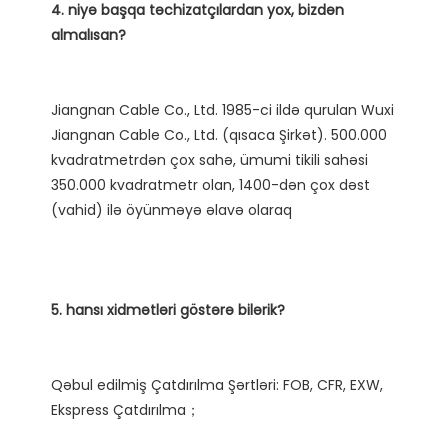
4. niyə başqa təchizatçılardan yox, bizdən 
Jiangnan Cable Co., Ltd. 1985-ci ildə qurulan Wuxi 
Jiangnan Cable Co., Ltd. (qısaca Şirkət). 500.000 
kvadratmetrdən çox sahə, ümumi tikili sahəsi 
350.000 kvadratmetr olan, 1400-dən çox dəst 
Qəbul edilmiş Çatdırılma Şərtləri: FOB, CFR, EXW, 