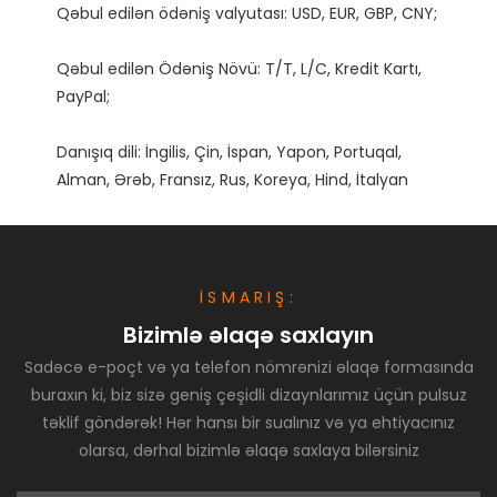
Qəbul edilən Ödəniş Növü: T/T, L/C, Kredit Kartı, 
Danışıq dili: İngilis, Çin, İspan, Yapon, Portuqal, 
İSMARIŞ:
Bizimlə əlaqə saxlayın
Sadəcə e-poçt və ya telefon nömrənizi əlaqə formasında
buraxın ki, biz sizə geniş çeşidli dizaynlarımız üçün pulsuz
təklif göndərək! Hər hansı bir sualınız və ya ehtiyacınız
olarsa, dərhal bizimlə əlaqə saxlaya bilərsiniz