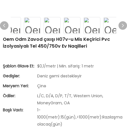
Oem Odm Zavod çıxışı H07v-u Mis Keçirici Pvc
İzolyasiyalı Tel 450/750v Ev Naqilləri
Şablon Əlavə Et:
$0,1/metr | Min. sifariş: 1 metr
Gedişlər:
Dəniz gəmi dəstəkləyir
Məryəm Yeri:
Çinə
Ödilər:
L/C, D/A, D/P, T/T, Western Union,
MoneyGram, OA
Başlı Vaxtı:
1-
1000(metr):15(gün),>1000(metr):Razılaşma
olacaq(gün)