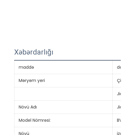
Xəbərdarlığı
maddə
dəyər
Məryəm yeri
Çinə
Jiangsu
Növü Adı
Jiangnan
Model Nömrəsi:
BV
Növü
izolyasi