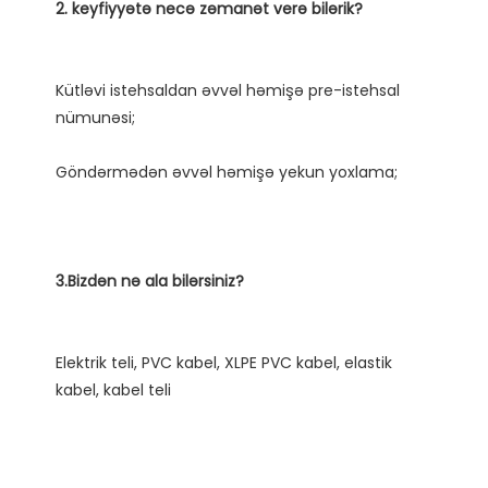
Kütləvi istehsaldan əvvəl həmişə pre-istehsal 
Elektrik teli, PVC kabel, XLPE PVC kabel, elastik 