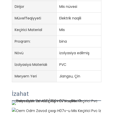
Dirijor
Mis nüvəsi
Müvəffəqiyyəti
Elektrik naqili
Keçirici Material
Mis
Proqram:
bina
Növü
izolyasiya edilmiş
İzolyasiya Materialı
PVC
Məryəm Yeri
Jiangsu, Çin
İzahat