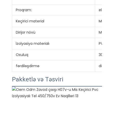
Proqram:
elektrik
Keçirici material
Mis
Dirijor növü
Möhkə
İzolyasiya materialı
PVC
Oxuluq
300/500
fərdiləşdirmə
dizayn m
Pakketlə və Təsviri