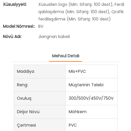
Xüsusiyyəti:
Xüsusilən logo (Min. Sifariş: 100 dəst), Fərdi
qablaşdırma (Min. Sifariş: 100 dəst), Qrafik
fərdiləşdirmə (Min. Sifariş: 100 dəst)
Model Nömrəsi::
BV
Növü Adı:
Jiangnan kabeli
Məhsul Detalı
Maddiya
Mis+PVC
Rəng:
Müştərinin Tələbi
Oxuluq
300/500V/450V/750V
Dirijor Növü
Möhkəm
Çərtməsi
PVC