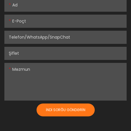
Ad
E-Poçt
Telefon/WhatsApp/SnapChat
Şiflət
Məzmun
İNDI SORĞU GÖNDƏRIN