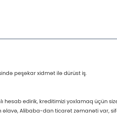
anlı hesab edirik, kreditimizi yoxlamaq üçün siz
əlavə, Alibaba-dan ticarət zəmanəti var, sifa