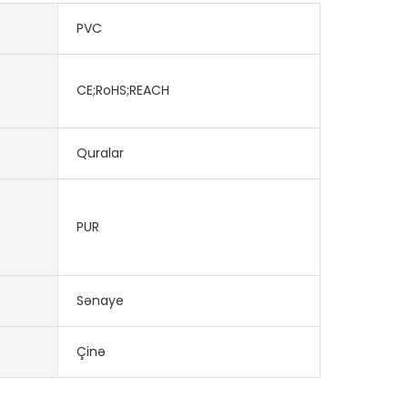
PVC
CE;RoHS;REACH
Quralar
PUR
Sənaye
Çinə