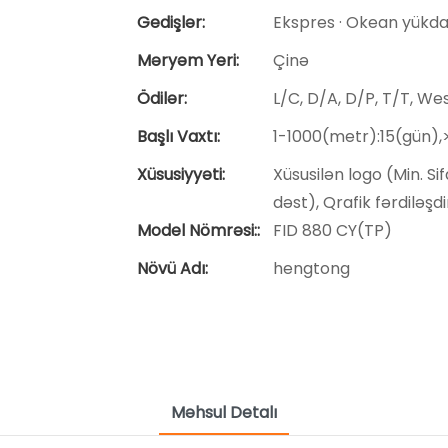
Gedişlər:
Ekspres · Okean yükdaş
Məryəm Yeri:
Çinə
Ödilər:
L/C, D/A, D/P, T/T, W
Başlı Vaxtı:
1-1000(metr):15(gün)
Xüsusiyyəti:
Xüsusilən logo (Min. Si
dəst), Qrafik fərdiləşd
Model Nömrəsi::
FID 880 CY(TP)
Növü Adı:
hengtong
Məhsul Detalı