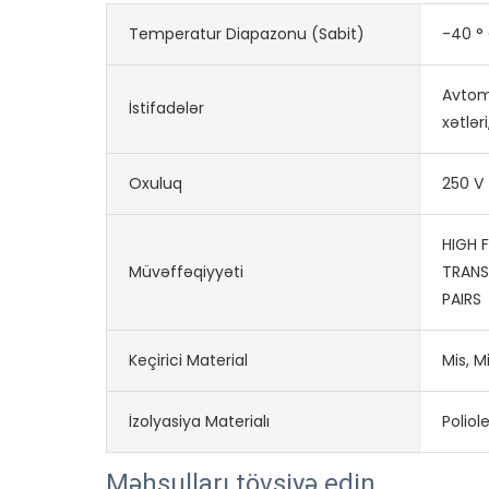
Temperatur Diapazonu (sabit)
-40 °
Avtoma
İstifadələr
xətlər
Oxuluq
250 V
HIGH 
Müvəffəqiyyəti
TRANS
PAIRS
Keçirici Material
Mis, M
İzolyasiya Materialı
Poliole
Məhsulları tövsiyə edin