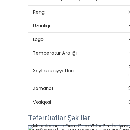
Rəng:
Uzunlıqi
Logo
Temperatur Aralığı
Xeyl xüsusiyyətləri
Zəmanət
2
Vəsiqəsi
Təfərrüatlar Şəkillər