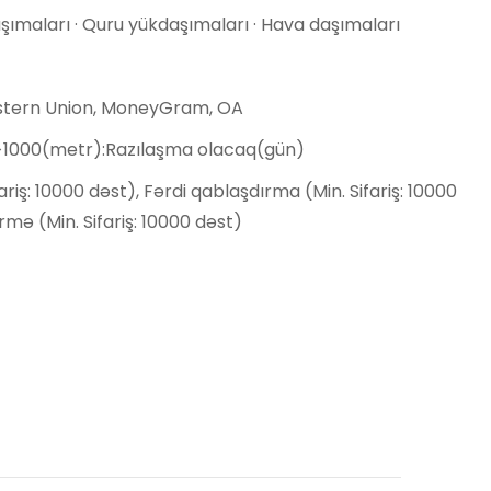
ımaları · Quru yükdaşımaları · Hava daşımaları
estern Union, MoneyGram, OA
,>1000(metr):Razılaşma olacaq(gün)
fariş: 10000 dəst), Fərdi qablaşdırma (Min. Sifariş: 10000
irmə (Min. Sifariş: 10000 dəst)