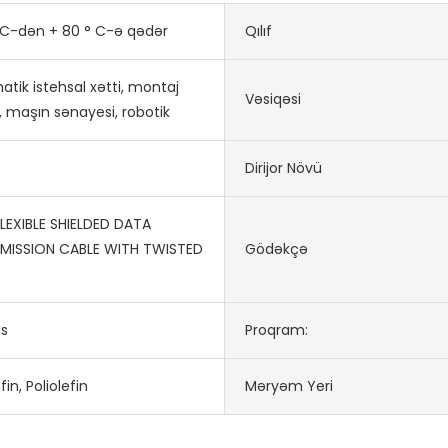
 C-dən + 80 ° C-ə qədər
Qılıf
tik istehsal xətti, montaj
Vəsiqəsi
i, maşın sənayesi, robotik
Dirijor Növü
FLEXIBLE SHIELDED DATA
MISSION CABLE WITH TWISTED
Gödəkçə
is
Proqram:
fin, Poliolefin
Məryəm Yeri