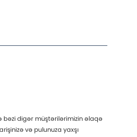
ə bəzi digər müştərilərimizin əlaqə 
rişinizə və pulunuza yaxşı 