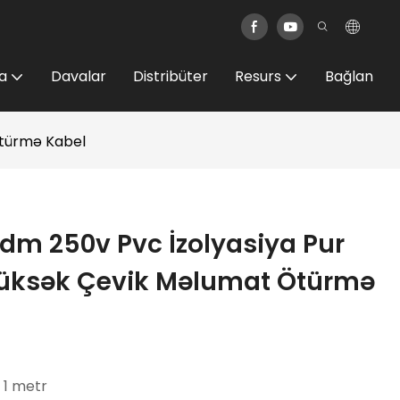
a
Davalar
Distribüter
Resurs
Bağlan
Ötürmə Kabel
m 250v Pvc İzolyasiya Pur
 Yüksək Çevik Məlumat Ötürmə
: 1 metr