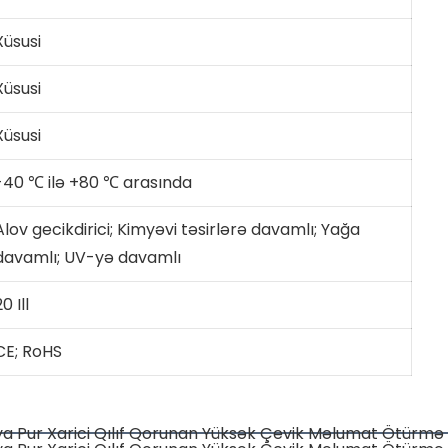
Xüsusi
Xüsusi
Xüsusi
-40 ℃ ilə +80 ℃ arasında
Alov gecikdirici; Kimyəvi təsirlərə davamlı; Yağa
davamlı; UV-yə davamlı
0 Ill
CE; RoHS