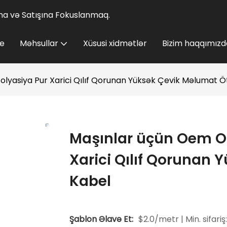
lına və Satışına Fokuslanmaq.
e
Məhsullar
Xüsusi xidmətlər
Bizim haqqımızd
lyasiya Pur Xarici Qılıf Qorunan Yüksək Çevik Məlumat 
Maşınlar üçün Oem Od
Xarici Qılıf Qorunan
Kabel
Şablon Əlavə Et:
$2.0/metr | Min. sifariş