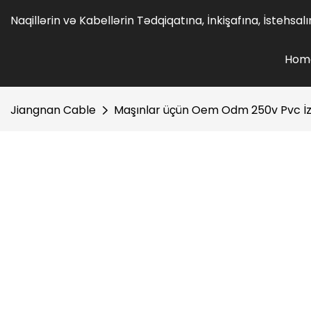
Naqillərin və Kabellərin Tədqiqatına, İnkişafına, İstehsa
Hom
Jiangnan Cable
Maşınlar üçün Oem Odm 250v Pvc İzo