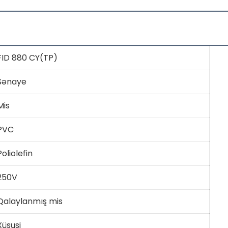
FID 880 CY(TP)
Sənaye
Mis
PVC
Poliolefin
250V
Qalaylanmış mis
Xüsusi