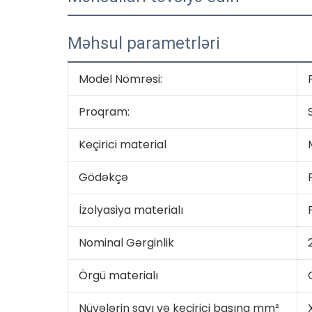
Məhsul parametrləri
Model Nömrəsi:
Proqram:
Keçirici material
Gödəkçə
İzolyasiya materialı
Nominal Gərginlik
Örgü materialı
Nüvələrin sayı və keçirici başına mm²