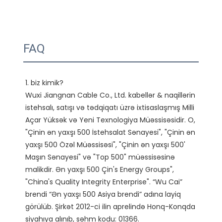
FAQ
1. biz kimik?

Wuxi Jiangnan Cable Co., Ltd. kabellər & naqillərin 
istehsalı, satışı və tədqiqatı üzrə ixtisaslaşmış Milli 
Açar Yüksək və Yeni Texnologiya Müəssisəsidir. O, 
"Çinin ən yaxşı 500 İstehsalat Sənayesi", "Çinin ən 
yaxşı 500 Özəl Müəssisəsi", "Çinin ən yaxşı 500' 
Maşın Sənayesi" və "Top 500" müəssisəsinə 
malikdir. Ən yaxşı 500 Çin's Energy Groups", 
"China's Quality Integrity Enterprise". “Wu Cai” 
brendi “Ən yaxşı 500 Asiya brendi” adına layiq 
görülüb. Şirkət 2012-ci ilin aprelində Honq-Konqda 
siyahıya alınıb, səhm kodu: 01366. 
