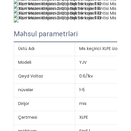
Məhsul parametrləri
Üstü Adı
Mis keçirici XLPE izolyasiya
Modeli
YJV
Qeyd Voltaz
0.6/1kv
nüvələr
1~5
Dirijor
mis
Çərtməsi
XLPE