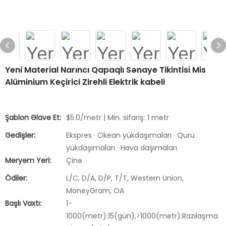
Yeni Material Narıncı Qapaqlı Sənaye Tikintisi Mis
Alüminium Keçirici Zirehli Elektrik kabeli
Şablon Əlavə Et:
$5.0/metr | Min. sifariş: 1 metr
Gedişlər:
Ekspres · Okean yükdaşımaları · Quru
yükdaşımaları · Hava daşımaları
Məryəm Yeri:
Çinə
Ödilər:
L/C, D/A, D/P, T/T, Western Union,
MoneyGram, OA
Başlı Vaxtı:
1-
1000(metr):15(gün),>1000(metr):Razılaşma