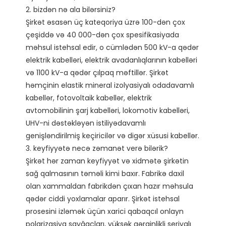
2. bizdən nə ala bilərsiniz?

Şirkət əsasən üç kateqoriya üzrə 100-dən çox 
çeşiddə və 40 000-dən çox spesifikasiyada 
məhsul istehsal edir, o cümlədən 500 kV-a qədər 
elektrik kabelləri, elektrik avadanlıqlarının kabelləri 
və 1100 kV-a qədər çılpaq məftillər. Şirkət 
həmçinin elastik mineral izolyasiyalı odadavamlı 
kabellər, fotovoltaik kabellər, elektrik 
avtomobilinin şarj kabelləri, lokomotiv kabelləri, 
UHV-ni dəstəkləyən istiliyədavamlı 
genişləndirilmiş keçiricilər və digər xüsusi kabellər.

3. keyfiyyətə necə zəmanət verə bilərik?

Şirkət hər zaman keyfiyyət və xidmətə şirkətin 
sağ qalmasının təməli kimi baxır. Fabrikə daxil 
olan xammaldan fabrikdən çıxan hazır məhsula 
qədər ciddi yoxlamalar aparır. Şirkət istehsal 
prosesini izləmək üçün xarici qabaqcıl onlayn 
polarizasiya sayğacları, yüksək gərginlikli seriyalı 