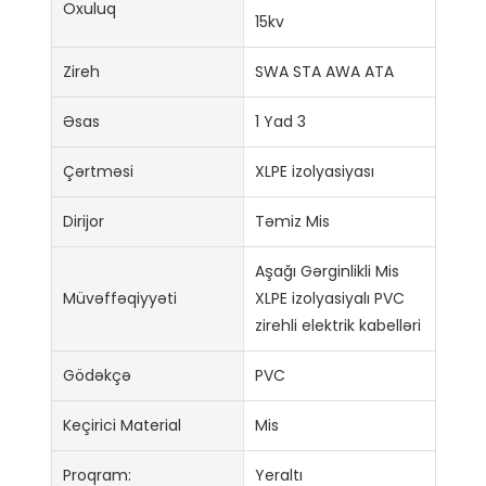
Oxuluq
15kv
Zireh
SWA STA AWA ATA
Əsas
1 Yad 3
Çərtməsi
XLPE izolyasiyası
Dirijor
Təmiz Mis
Aşağı Gərginlikli Mis
Müvəffəqiyyəti
XLPE izolyasiyalı PVC
zirehli elektrik kabelləri
Gödəkçə
PVC
Keçirici Material
Mis
Proqram:
Yeraltı