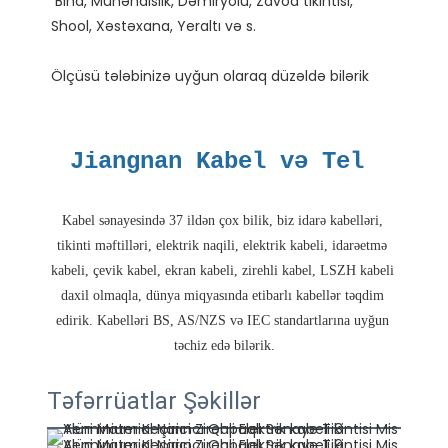
 Bina, Mühəndislik, Dəmiryolu, Zavod tikintisi, 
Kabel sənayesində 37 ildən çox bilik, biz idarə kabelləri, 
tikinti məftilləri, elektrik naqili, elektrik kabeli, idarəetmə 
kabeli, çevik kabel, ekran kabeli, zirehli kabel, LSZH kabeli 
daxil olmaqla, dünya miqyasında etibarlı kabellər təqdim 
edirik. Kabelləri BS, AS/NZS və IEC standartlarına uyğun 
Təfərrüatlar Şəkillər