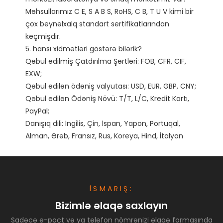
Məhsullarımız C E, S A B S, RoHS, C B, T U V kimi bir 
çox beynəlxalq standart sertifikatlarından 
keçmişdir. 

5. hansı xidmətləri göstərə bilərik?

Qəbul edilmiş Çatdırılma Şərtləri: FOB, CFR, CIF, 
EXW;

Qəbul edilən ödəniş valyutası: USD, EUR, GBP, CNY;

Qəbul edilən Ödəniş Növü: T/T, L/C, Kredit Kartı, 
PayPal;

Danışıq dili: İngilis, Çin, İspan, Yapon, Portuqal, 
İSMARIŞ:
Bizimlə əlaqə saxlayın
Sadəcə e-poçt və ya telefon nömrənizi əlaqə formasında