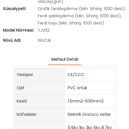
olacaq(gün)
Xüsusiyyəti:
Qrafik fərdiləşdirmə (Min. Sifariş: 1000 dəst),
Fərdi qablaşdırma (Min. Sifariş: 1000 dəst),
Fərdi loqo (Min. Sifariş: 1000 dəst)
Model Nömrəsi::
YJV32
Növü Adı:
WUCAI
Məhsul Detalı
Vəsiqəsi
CE/CCC
Qılıf
PVC örtük
Kesiti
1.5mm2-630mm2
İstifadələr
Elektrik ötürücü xətlər
0.6kv 1kv 3kv 5kv 8.7kv