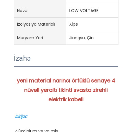
Növü
LOW VOLTAGE
İzolyasiya Materialı
Xlpe
Məryəm Yeri
Jiangsu, Çin
İzahə
yeni material narıncı örtüklü sənaye 4 
nüvəli yeraltı tikinti svasta zirehli 