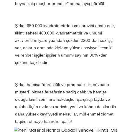
Şirkət 650.000 kvadratmetrdən çox ərazini əhatə edir, 
tikinti sahəsi 400.000 kvadratmetrdir və ümumi 
aktivləri 8 milyard yuandan çoxdur. 2200-dən çox işçi 
var, onların arasında kiçik və yüksək səviyyəli texniki 
və rəhbər işçilər işçilərin ümumi sayının 30% -dən 
Şirkət həmişə “dürüstlük və praqmatik, ilk növbədə 
müştəri” biznes fəlsəfəsinə sadiq qalıb və həmişə 
olduğu kimi, səmimi əməkdaşlıq, qarşılıqlı fayda və 
qələbə üçün evdə və xaricdə yeni və köhnə dostları ilə 
daha yüksək keyfiyyətli məhsullar, mükəmməl xidmət 