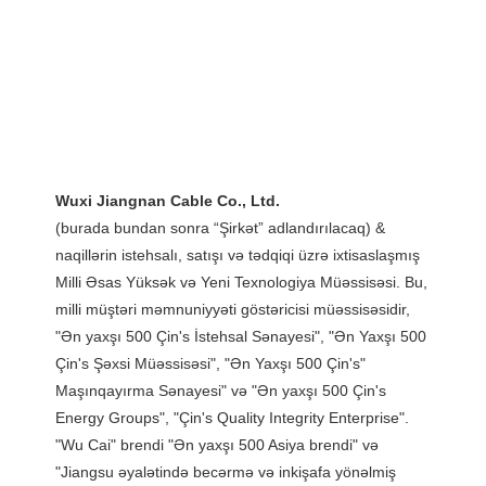
(burada bundan sonra “Şirkət” adlandırılacaq) & 
naqillərin istehsalı, satışı və tədqiqi üzrə ixtisaslaşmış 
Milli Əsas Yüksək və Yeni Texnologiya Müəssisəsi. Bu, 
milli müştəri məmnuniyyəti göstəricisi müəssisəsidir, 
"Ən yaxşı 500 Çin's İstehsal Sənayesi", "Ən Yaxşı 500 
Çin's Şəxsi Müəssisəsi", "Ən Yaxşı 500 Çin's" 
Maşınqayırma Sənayesi" və "Ən yaxşı 500 Çin's 
Energy Groups", "Çin's Quality Integrity Enterprise". 
"Wu Cai" brendi "Ən yaxşı 500 Asiya brendi" və 
"Jiangsu əyalətində becərmə və inkişafa yönəlmiş 