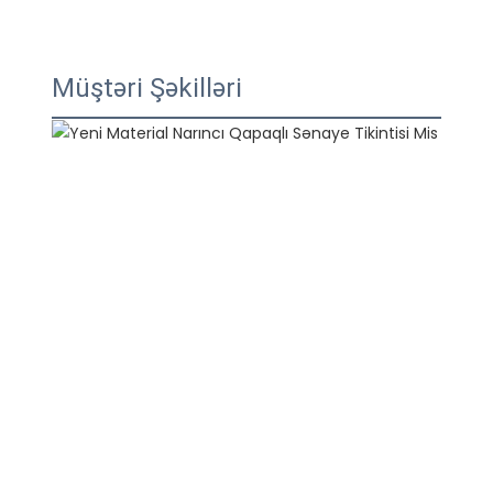
Müştəri Şəkilləri