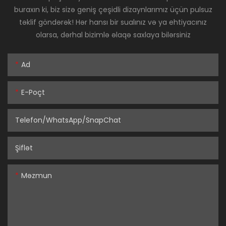
buraxın ki, biz sizə geniş çeşidli dizaynlarımız üçün pulsuz
təklif göndərək! Hər hansı bir sualınız və ya ehtiyacınız
olarsa, dərhal bizimlə əlaqə saxlaya bilərsiniz
Ad
E-Poçt
Telefon/WhatsApp/SnapChat
Şiflət
Məzmun