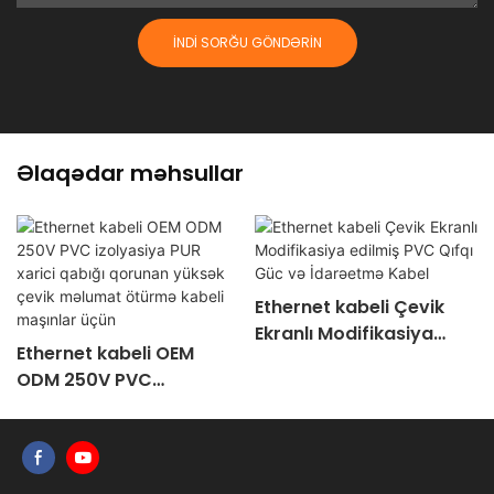
İNDI SORĞU GÖNDƏRIN
Əlaqədar məhsullar
Ethernet kabeli Çevik
Ekranlı Modifikasiya
Ethernet kabeli OEM
edilmiş PVC Qıfqı Güc və
ODM 250V PVC
İdarəetmə Kabel
izolyasiya PUR xarici
qabığı qorunan yüksək
çevik məlumat ötürmə
kabeli maşınlar üçün