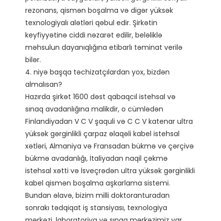
rezonans, qismən boşalma və digər yüksək 
texnologiyalı alətləri qəbul edir. Şirkətin 
keyfiyyətinə ciddi nəzarət edilir, beləliklə 
məhsulun dayanıqlığına etibarlı təminat verilə 
bilər. 

4. niyə başqa təchizatçılardan yox, bizdən 
almalısan?

Hazırda şirkət 1600 dəst qabaqcıl istehsal və 
sınaq avadanlığına malikdir, o cümlədən 
Finlandiyadan V C V şaquli və C C V katenar ultra 
yüksək gərginlikli çarpaz əlaqəli kabel istehsal 
xətləri, Almaniya və Fransadan bükmə və çərçivə 
bükmə avadanlığı, İtaliyadan naqil çəkmə 
istehsal xətti və İsveçrədən ultra yüksək gərginlikli 
kabel qismən boşalma aşkarlama sistemi.

Bundan əlavə, bizim milli doktoranturadan 
sonrakı tədqiqat iş stansiyası, texnologiya 
mərkəzi, laboratoriya və sınaq mərkəzimiz var. 