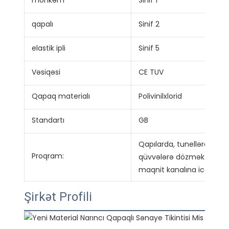
möhkəm
Sinif 1
qapalı
Sinif 2
elastik ipli
Sinif 5
Vəsiqəsi
CE TUV
Qapaq materialı
Polivinilxlorid
Standartı
GB
Qapılarda, tunellərdə və
Proqram:
qüvvələrə dözmək tələb o
maqnit kanalına icazə ver
Şirkət Profili