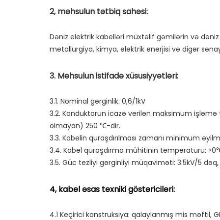
Dəniz elektrik kabelləri müxtəlif gəmilərin və dəni
3.1. Nominal gərginlik: 0,6/1kV

3.2. Konduktorun icazə verilən maksimum işləm
olmayan) 250 ℃-dir.

3.3. Kabelin quraşdırılması zamanı minimum əyilmə
3.4. Kabel quraşdırma mühitinin temperaturu: ≥0℃;
4.1 Keçirici konstruksiya: qalaylanmış mis məftil, GB/T