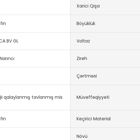
Xarici Qişa
efin
Böyüklük
CA BV GL
Voltaz
Narıncı
Zireh
Çərtməsi
lı qalaylanmış tavlanmış mis
Müvəffəqiyyəti
efin
Keçirici Material
Növü