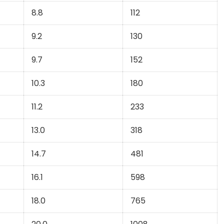
8.8
112
9.2
130
9.7
152
10.3
180
11.2
233
13.0
318
14.7
481
16.1
598
18.0
765