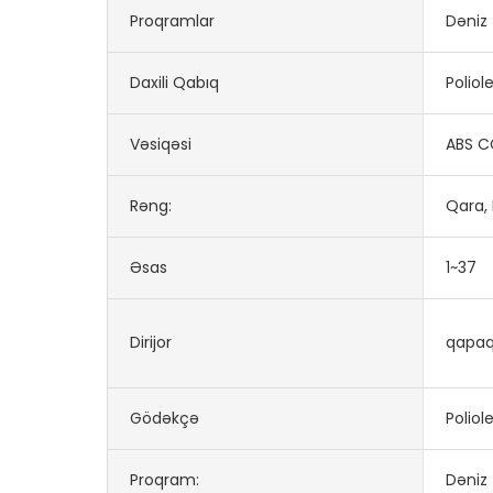
Proqramlar
Dəniz
Daxili Qabıq
Poliol
Vəsiqəsi
ABS C
Rəng:
Qara, 
Əsas
1~37
Dirijor
qapaq
Gödəkçə
Poliol
Proqram:
Dəniz