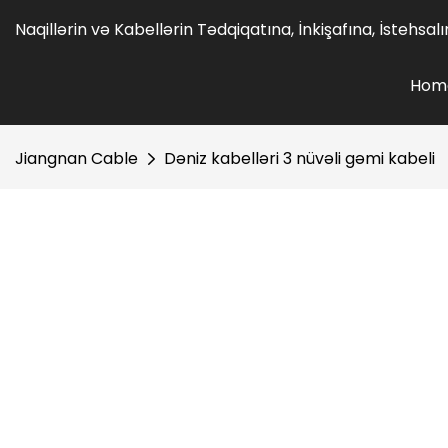
Naqillərin və Kabellərin Tədqiqatına, İnkişafına, İstehsa
Hom
Jiangnan Cable
Dəniz kabelləri 3 nüvəli gəmi kabeli