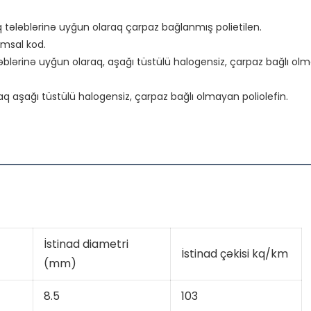
 tələblərinə uyğun olaraq çarpaz bağlanmış polietilen.

msal kod.

blərinə uyğun olaraq, aşağı tüstülü halogensiz, çarpaz bağlı olma
İstinad diametri
İstinad çəkisi kq/km
(mm)
8.5
103