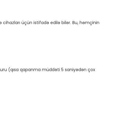
cihazları üçün istifadə edilə bilər. Bu, həmçinin 
uru (qısa qapanma müddəti 5 saniyədən çox 