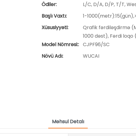
Ödilər:
L/C, D/A, D/P, T/T, W
Başlı Vaxtı:
1-1000(metr):15(gün)
Xüsusiyyəti:
Qrafik fərdiləşdirmə (Mi
1000 dəst), Fərdi loqo (
Model Nömrəsi::
CJPF96/SC
Növü Adı:
WUCAI
Məhsul Detalı