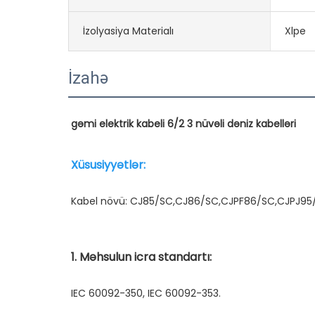
İzolyasiya Materialı
Xlpe
İzahə