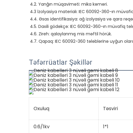
4.2. Yanğın müqaviməti: mika kəməri.

4.3 İzolyasiya materialı: IEC 60092-360-ın müvafiq
4.4. Əsas identifikasiya: ağ izolyasiya və qara rəqə
4.5. Daxili gödəkçə: IEC 60092-360-ın müvafiq tələ
4.6. Zireh: qalaylanmış mis məftil hörük.

Təfərrüatlar Şəkillər
Oxuluq
Təsviri
0.6/1kv
1*1