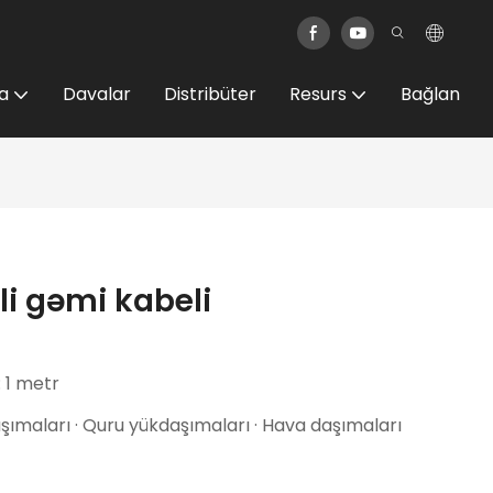
a
Davalar
Distribüter
Resurs
Bağlan
li gəmi kabeli
: 1 metr
ımaları · Quru yükdaşımaları · Hava daşımaları