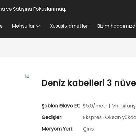
lına və Satışına Fokuslanmaq.
e
Məhsullar
Xüsusi xidmətlər
Bizim haqqımızd
Dəniz kabelləri 3 nüvə
Şablon Əlavə Et:
$5.0/metr | Min. sifariş
Gedişlər:
Ekspres · Okean yükdaş
Məryəm Yeri:
Çinə