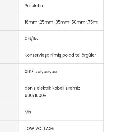
Poliolefin
16mm²,25mm²,35mm²,50mm²,75mm²
0.6/1kv
Konservləşdirilmiş polad tel örgülər
XLPE izolyasiyası
dəniz elektrik kabeli zirehsiz
600/1000v
Mis
LOW VOLTAGE