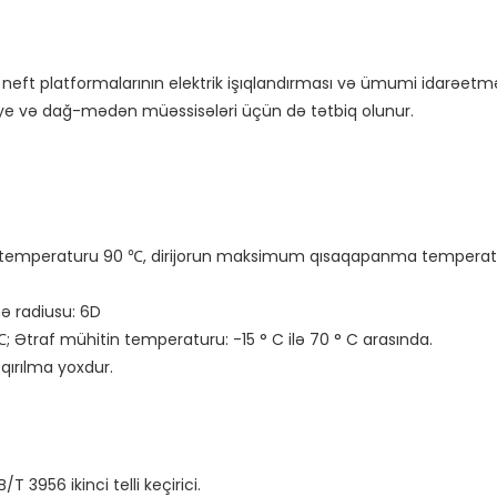
z neft platformalarının elektrik işıqlandırması və ümumi idarəetmə 
ə temperaturu 90 ℃, dirijorun maksimum qısaqapanma temperat
 radiusu: 6D

 Ətraf mühitin temperaturu: -15 ° C ilə 70 ° C arasında.

 3956 ikinci telli keçirici.
