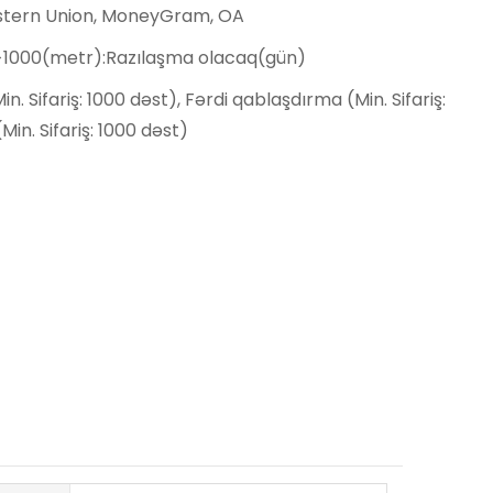
estern Union, MoneyGram, OA
,>1000(metr):Razılaşma olacaq(gün)
n. Sifariş: 1000 dəst), Fərdi qablaşdırma (Min. Sifariş:
Min. Sifariş: 1000 dəst)