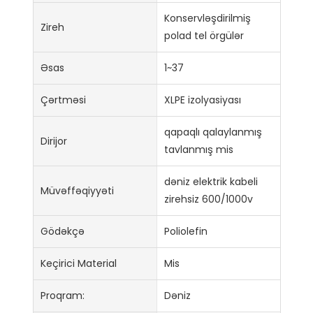
Konservləşdirilmiş
Zireh
polad tel örgülər
Əsas
1~37
Çərtməsi
XLPE izolyasiyası
qapaqlı qalaylanmış
Dirijor
tavlanmış mis
dəniz elektrik kabeli
Müvəffəqiyyəti
zirehsiz 600/1000v
Gödəkçə
Poliolefin
Keçirici Material
Mis
Proqram:
Dəniz