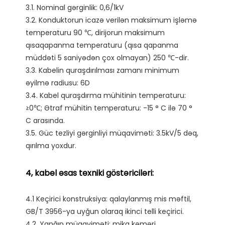
3.1. Nominal gərginlik: 0,6/1kV

3.2. Konduktorun icazə verilən maksimum işləmə 
temperaturu 90 ℃, dirijorun maksimum 
qısaqapanma temperaturu (qısa qapanma 
müddəti 5 saniyədən çox olmayan) 250 ℃-dir.

3.3. Kabelin quraşdırılması zamanı minimum 
əyilmə radiusu: 6D

3.4. Kabel quraşdırma mühitinin temperaturu: 
≥0℃; Ətraf mühitin temperaturu: -15 ° C ilə 70 ° 
C arasında.

3.5. Güc tezliyi gərginliyi müqaviməti: 3.5kV/5 dəq, 
4.1 Keçirici konstruksiya: qalaylanmış mis məftil, 
GB/T 3956-ya uyğun olaraq ikinci telli keçirici.

4.2. Yanğın müqaviməti: mika kəməri.
