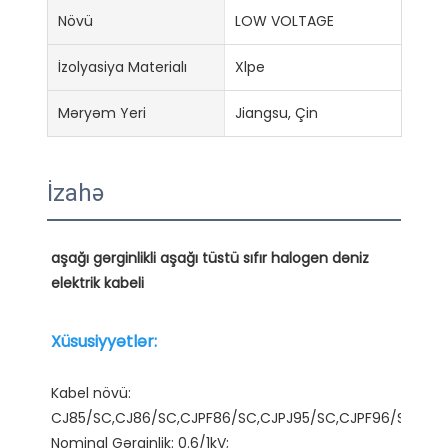
Növü
LOW VOLTAGE
İzolyasiya Materialı
Xlpe
Məryəm Yeri
Jiangsu, Çin
İzahə
aşağı gərginlikli aşağı tüstü sıfır halogen dəniz 
Kabel növü: 
CJ85/SC,CJ86/SC,CJPF86/SC,CJPJ95/SC,CJPF96/SC. 