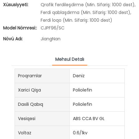
Xüsusiyyəti:
Qrafik fərdiləşdirmə (Min. Sifariş: 1000 dəst),
Fərdi qablaşdırma (Min. Sifariş: 1000 dəst),
Fərdi loqo (Min. Sifariş: 1000 dəst)
Model Nömrəsi::
CJPF96/SC
Növü Adı:
JiangNan
Məhsul Detalı
Proqramlar
Dəniz
Xarici Qişa
Poliolefin
Daxili Qabıq
Poliolefin
Vəsiqəsi
ABS CCA BV GL
Voltaz
0.6/1kv