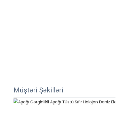
Müştəri Şəkilləri