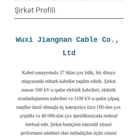
Şirkət Profili
Wuxi Jiangnan Cable Co., 
Kabel sənayesində 37 ildən çox bilik, biz dünya 
miqyasında etibarlı kabellər təqdim edirik. Şirkət 
əsasən 500 kV-a qədər elektrik kabelləri, elektrik 
avadanlıqlarının kabelləri və 1100 kV-a qədər çılpaq 
naqillər daxil olmaqla üç kateqoriya üzrə 100-dən çox 
çeşiddə və 40 000-dən çox spesifikasiyada məhsul 
istehsal edir. Şirkət həmçinin müxtəlif xüsusi 
performans tələbləri olan istifadəçilər üçün xüsusi 