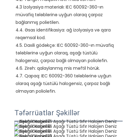
4.3 İzolyasiya materialı: IEC 60092-360-ın 
müvafiq tələblərinə uyğun olaraq çarpaz 
bağlanmış polietilen.

4.4. Əsas identifikasiya: ağ izolyasiya və qara 
rəqəmsal kod.

4.5. Daxili gödəkçə: IEC 60092-360-ın müvafiq 
tələblərinə uyğun olaraq, aşağı tüstülü 
halogensiz, çarpaz bağlı olmayan poliolefin.

4.6. Zireh: qalaylanmış mis məftil hörük.

4.7. Qapaq: IEC 60092-360 tələblərinə uyğun 
olaraq aşağı tüstülü halogensiz, çarpaz bağlı 
Təfərrüatlar Şəkillər