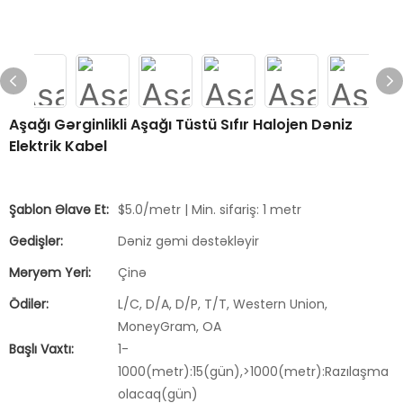
Aşağı Gərginlikli Aşağı Tüstü Sıfır Halojen Dəniz
Elektrik Kabel
Şablon Əlavə Et:
$5.0/metr | Min. sifariş: 1 metr
Gedişlər:
Dəniz gəmi dəstəkləyir
Məryəm Yeri:
Çinə
Ödilər:
L/C, D/A, D/P, T/T, Western Union,
MoneyGram, OA
Başlı Vaxtı:
1-
1000(metr):15(gün),>1000(metr):Razılaşma
olacaq(gün)