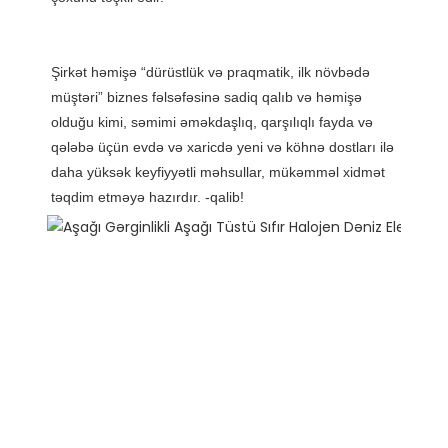
Şirkət həmişə “dürüstlük və praqmatik, ilk növbədə 
müştəri” biznes fəlsəfəsinə sadiq qalıb və həmişə 
olduğu kimi, səmimi əməkdaşlıq, qarşılıqlı fayda və 
qələbə üçün evdə və xaricdə yeni və köhnə dostları ilə 
daha yüksək keyfiyyətli məhsullar, mükəmməl xidmət 