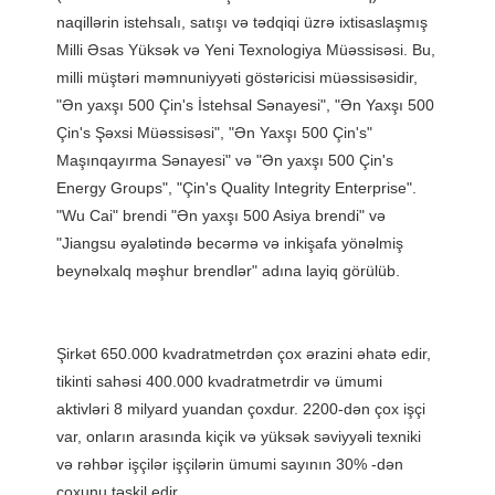
naqillərin istehsalı, satışı və tədqiqi üzrə ixtisaslaşmış 
Milli Əsas Yüksək və Yeni Texnologiya Müəssisəsi. Bu, 
milli müştəri məmnuniyyəti göstəricisi müəssisəsidir, 
"Ən yaxşı 500 Çin's İstehsal Sənayesi", "Ən Yaxşı 500 
Çin's Şəxsi Müəssisəsi", "Ən Yaxşı 500 Çin's" 
Maşınqayırma Sənayesi" və "Ən yaxşı 500 Çin's 
Energy Groups", "Çin's Quality Integrity Enterprise". 
"Wu Cai" brendi "Ən yaxşı 500 Asiya brendi" və 
"Jiangsu əyalətində becərmə və inkişafa yönəlmiş 
Şirkət 650.000 kvadratmetrdən çox ərazini əhatə edir, 
tikinti sahəsi 400.000 kvadratmetrdir və ümumi 
aktivləri 8 milyard yuandan çoxdur. 2200-dən çox işçi 
var, onların arasında kiçik və yüksək səviyyəli texniki 
və rəhbər işçilər işçilərin ümumi sayının 30% -dən 