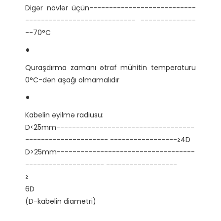
Digər növlər üçün---------------------------
---------------------------- --------------
Quraşdırma zamanı ətraf mühitin temperaturu 
Kabelin əyilmə radiusu:

D≤25mm-----------------------------------
--------------------- -----------------≥4D

D>25mm-----------------------------------
6D
