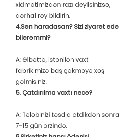
xidmətimizdən razı deyilsinizsə, 
4.Sən haradasan? Sizi ziyarət edə 
A: Əlbəttə, istənilən vaxt 
fabrikimizə baş çəkməyə xoş 
A: Tələbinizi təsdiq etdikdən sonra 
6.Şirkətiniz hansı ödənişi 