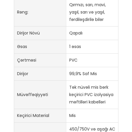
Qırmızı, sarı, mavi,
Rəng:
yaşıl, sarı və yaşıl,
fərdiləşdirilə bilər
Dirijor Növü
Qapalı
Əsas
1 əsas
Çərtməsi
PVC
Dirijor
99,9% Saf Mis
Tək nüvəli mis bərk
Müvəffəqiyyəti
keçirici PVC izolyasiya
məftilləri kabelləri
Keçirici Material
Mis
450/750V və aşağı AC