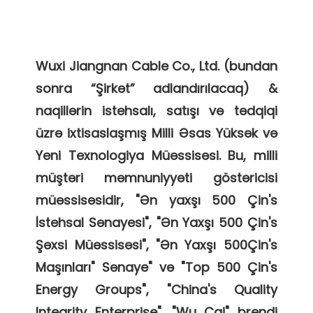
Wuxi Jiangnan Cable Co., Ltd. (bundan 
sonra “Şirkət” adlandırılacaq) & 
naqillərin istehsalı, satışı və tədqiqi 
üzrə ixtisaslaşmış Milli Əsas Yüksək və 
Yeni Texnologiya Müəssisəsi. Bu, milli 
müştəri məmnuniyyəti göstəricisi 
müəssisəsidir, "Ən yaxşı 500 Çin's 
İstehsal Sənayesi", "Ən Yaxşı 500 Çin's 
Şəxsi Müəssisəsi", "Ən Yaxşı 500Çin's 
Maşınları" Sənaye" və "Top 500 Çin's 
Energy Groups", "China's Quality 
Integrity Enterprise". "Wu Cai" brendi 