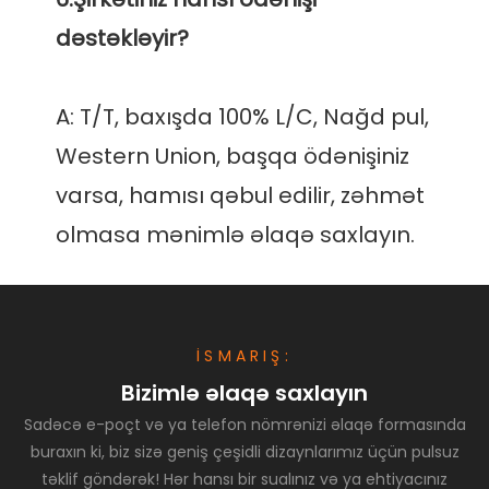
A: T/T, baxışda 100% L/C, Nağd pul, 
Western Union, başqa ödənişiniz 
varsa, hamısı qəbul edilir, zəhmət 
İSMARIŞ:
Bizimlə əlaqə saxlayın
Sadəcə e-poçt və ya telefon nömrənizi əlaqə formasında
buraxın ki, biz sizə geniş çeşidli dizaynlarımız üçün pulsuz
təklif göndərək! Hər hansı bir sualınız və ya ehtiyacınız