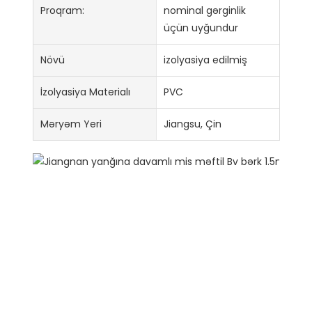
Proqram:
nominal gərginlik
üçün uyğundur
Növü
izolyasiya edilmiş
İzolyasiya Materialı
PVC
Məryəm Yeri
Jiangsu, Çin