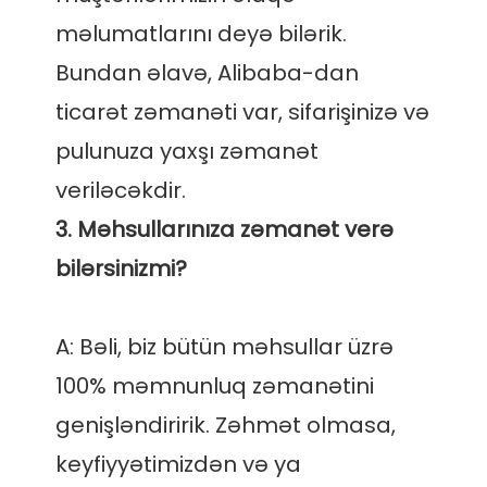
məlumatlarını deyə bilərik. 
Bundan əlavə, Alibaba-dan 
ticarət zəmanəti var, sifarişinizə və 
pulunuza yaxşı zəmanət 
3. Məhsullarınıza zəmanət verə 
A: Bəli, biz bütün məhsullar üzrə 
100% məmnunluq zəmanətini 
genişləndiririk. Zəhmət olmasa, 
keyfiyyətimizdən və ya 