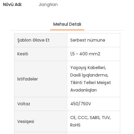
Növü Adı:
JiangNan
Məhsul Detalı
Şablon Əlavə Et
Sərbəst nümunə
Kesiti
1,5 ~ 400 mm2
Yaşayış Kabelləri,
Daxili İşıqlandırma,
İstifadələr
Tikinti Telləri Məişət
Avadanlıqları
Voltaz
450/750V
CE, CCC, SABS, TUV,
Vəsiqəsi
RoHS