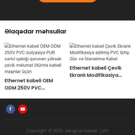
Əlaqədar məhsullar
Ethernet kabeli Çevik
Ekranlı Modifikasiya
Ethernet kabeli OEM
edilmiş PVC Qıfqı Güc və
ODM 250V PVC
İdarəetmə Kabel
izolyasiya PUR xarici
qabığı qorunan yüksək
çevik məlumat ötürmə
kabeli maşınlar üçün
Copyright © 2026
Jiangnan kabeli
|
Sitt