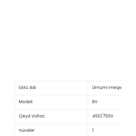
Üstü Adı
Ümumi məqsədlər üçün
Modeli
BV
Qeyd Voltaz
450/750V
nüvələr
1