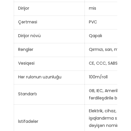
Dirijor
mis
Çərtməsi
PVC
Dirijor növü
Qapalı
Rənglər
Qırmızı, sarı, mavi, yaş
Vəsiqəsi
CE, CCC, SABS, TUV,
Hər rulonun uzunluğu
100m/roll
GB, IEC, Amerika stan
Standartı
fərdiləşdirilə bilər
Elektrik, cihaz, tele
işıqlandırma sxemin
İstifadələr
dəyişən nominal gərgi