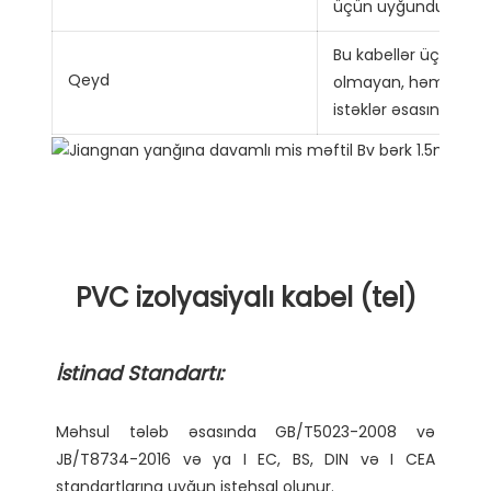
üçün uyğundur.
Bu kabellər üçün od
Qeyd
olmayan, həmçinin tu
istəklər əsasında veril
Məhsul tələb əsasında GB/T5023-2008 və 
JB/T8734-2016 və ya I EC, BS, DIN və I CEA 