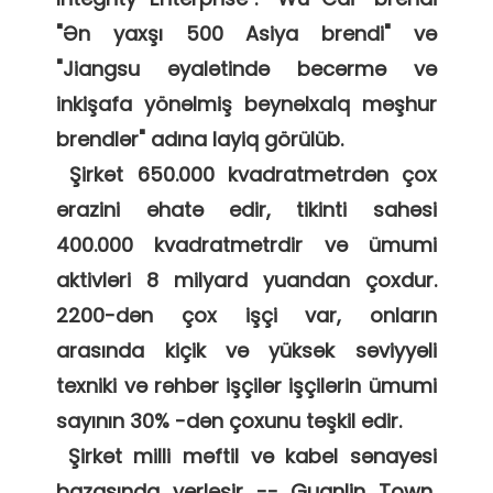
"Ən yaxşı 500 Asiya brendi" və 
"Jiangsu əyalətində becərmə və 
inkişafa yönəlmiş beynəlxalq məşhur 
brendlər" adına layiq görülüb. 

 Şirkət 650.000 kvadratmetrdən çox 
ərazini əhatə edir, tikinti sahəsi 
400.000 kvadratmetrdir və ümumi 
aktivləri 8 milyard yuandan çoxdur. 
2200-dən çox işçi var, onların 
arasında kiçik və yüksək səviyyəli 
texniki və rəhbər işçilər işçilərin ümumi 
sayının 30% -dən çoxunu təşkil edir. 

 Şirkət milli məftil və kabel sənayesi 
bazasında yerləşir -- Guanlin Town, 