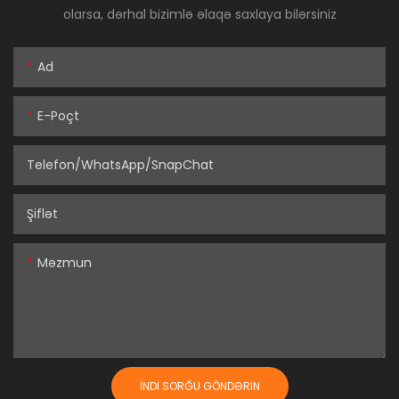
olarsa, dərhal bizimlə əlaqə saxlaya bilərsiniz
Ad
E-Poçt
Telefon/WhatsApp/SnapChat
Şiflət
Məzmun
İNDI SORĞU GÖNDƏRIN