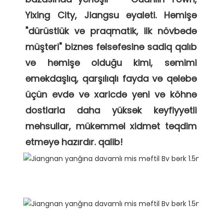
Yixing City, Jiangsu əyaləti. Həmişə 
"dürüstlük və praqmatik, ilk növbədə 
müştəri" biznes fəlsəfəsinə sadiq qalıb 
və həmişə olduğu kimi, səmimi 
əməkdaşlıq, qarşılıqlı fayda və qələbə 
üçün evdə və xaricdə yeni və köhnə 
dostlarla daha yüksək keyfiyyətli 
məhsullar, mükəmməl xidmət təqdim 