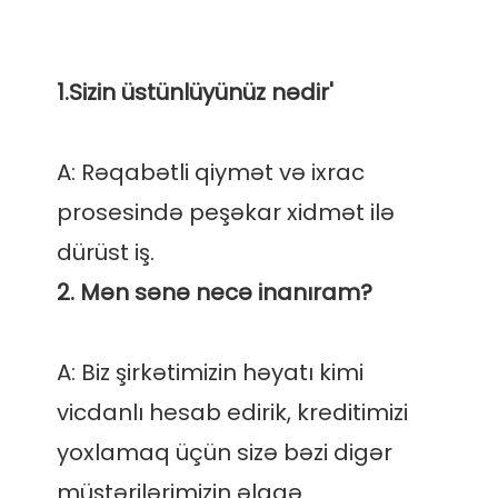
A: Rəqabətli qiymət və ixrac 
prosesində peşəkar xidmət ilə 
A: Biz şirkətimizin həyatı kimi 
vicdanlı hesab edirik, kreditimizi 
yoxlamaq üçün sizə bəzi digər 
müştərilərimizin əlaqə 