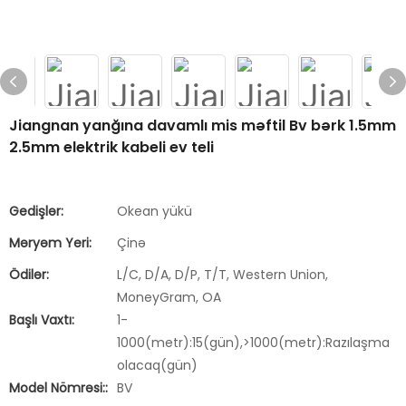
Jiangnan yanğına davamlı mis məftil Bv bərk 1.5mm
2.5mm elektrik kabeli ev teli
Gedişlər:
Okean yükü
Məryəm Yeri:
Çinə
Ödilər:
L/C, D/A, D/P, T/T, Western Union,
MoneyGram, OA
Başlı Vaxtı:
1-
1000(metr):15(gün),>1000(metr):Razılaşma
olacaq(gün)
Model Nömrəsi::
BV