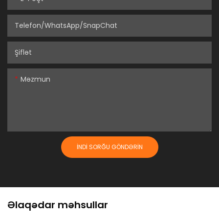
Telefon/WhatsApp/SnapChat
Şiflət
Məzmun
İNDI SORĞU GÖNDƏRIN
Əlaqədar məhsullar