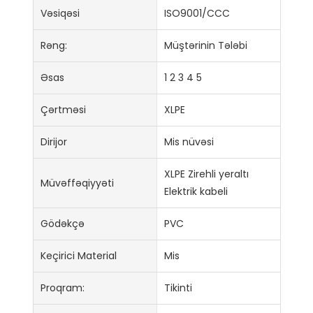
Vəsiqəsi
ISO9001/CCC
Rəng:
Müştərinin Tələbi
Əsas
1 2 3 4 5
Çərtməsi
XLPE
Dirijor
Mis nüvəsi
XLPE Zirehli yeraltı
Müvəffəqiyyəti
Elektrik kabeli
Gödəkçə
PVC
Keçirici Material
Mis
Proqram:
Tikinti