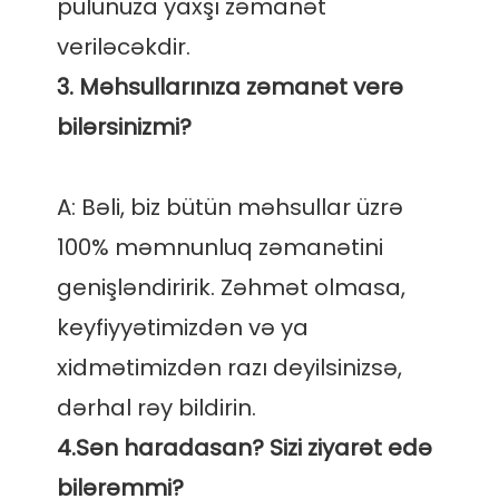
pulunuza yaxşı zəmanət 
3. Məhsullarınıza zəmanət verə 
A: Bəli, biz bütün məhsullar üzrə 
100% məmnunluq zəmanətini 
genişləndiririk. Zəhmət olmasa, 
keyfiyyətimizdən və ya 
xidmətimizdən razı deyilsinizsə, 
4.Sən haradasan? Sizi ziyarət edə 