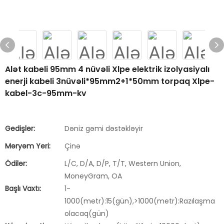
Alət kabeli 95mm 4 nüvəli Xlpe elektrik izolyasiyalı
enerji kabeli 3nüvəli*95mm2+1*50mm torpaq Xlpe-
kabel-3c-95mm-kv
Gedişlər:
Dəniz gəmi dəstəkləyir
Məryəm Yeri:
Çinə
Ödilər:
L/C, D/A, D/P, T/T, Western Union,
MoneyGram, OA
Başlı Vaxtı:
1-
1000(metr):15(gün),>1000(metr):Razılaşma
olacaq(gün)