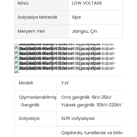
Növü
LOW VOLTAGE
İzolyasiya Materialı
Xlpe
Məryəm Yeri
Jiangsu, Çin
Modeli:
YJV
Y
Qiymətləndirilmiş
Orta gərginlik: 6kV~35kV
D
· Gərginlik:
Yüksək gərginlik: 110kV~220kV
İzolyasiya:
XLPE izolyasiyası
Qapılarda, tunellərdə və birbaşa y