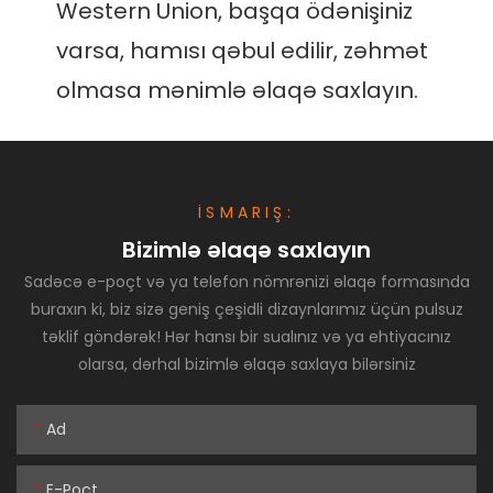
Western Union, başqa ödənişiniz 
varsa, hamısı qəbul edilir, zəhmət 
İSMARIŞ:
Bizimlə əlaqə saxlayın
Sadəcə e-poçt və ya telefon nömrənizi əlaqə formasında
buraxın ki, biz sizə geniş çeşidli dizaynlarımız üçün pulsuz
təklif göndərək! Hər hansı bir sualınız və ya ehtiyacınız
olarsa, dərhal bizimlə əlaqə saxlaya bilərsiniz
Ad
E-Poçt