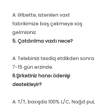
A: Əlbəttə, istənilən vaxt 
fabrikimizə baş çəkməyə xoş 
A: Tələbinizi təsdiq etdikdən sonra 
6.Şirkətiniz hansı ödənişi 
A: T/T, baxışda 100% L/C, Nağd pul, 