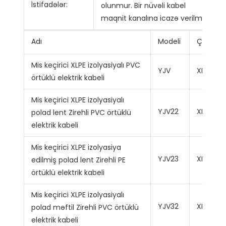
İstifadələr:
olunmur. Bir nüvəli kabel
maqnit kanalına icazə verilmir
Adı
Modeli
Çərtməs
Mis keçirici XLPE izolyasiyalı PVC
YJV
XLPE
örtüklü elektrik kabeli
Mis keçirici XLPE izolyasiyalı
YJV22
XLPE
polad lent Zirehli PVC örtüklü
elektrik kabeli
Mis keçirici XLPE izolyasiya
YJV23
XLPE
edilmiş polad lent Zirehli PE
örtüklü elektrik kabeli
Mis keçirici XLPE izolyasiyalı
YJV32
XLPE
polad məftil Zirehli PVC örtüklü
elektrik kabeli