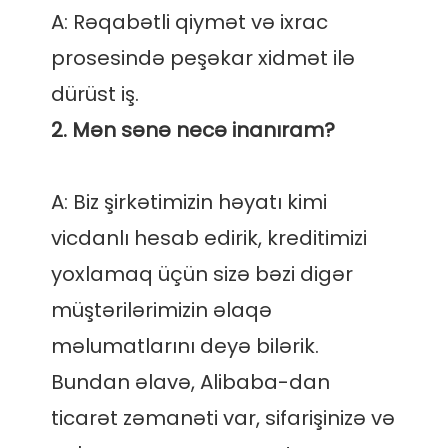
A: Rəqabətli qiymət və ixrac 
prosesində peşəkar xidmət ilə 
A: Biz şirkətimizin həyatı kimi 
vicdanlı hesab edirik, kreditimizi 
yoxlamaq üçün sizə bəzi digər 
müştərilərimizin əlaqə 
məlumatlarını deyə bilərik. 
Bundan əlavə, Alibaba-dan 
ticarət zəmanəti var, sifarişinizə və 