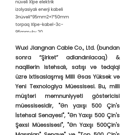
Wuxi Jiangnan Cable Co., Ltd. (bundan 
sonra “Şirkət” adlandırılacaq) & 
naqillərin istehsalı, satışı və tədqiqi 
üzrə ixtisaslaşmış Milli Əsas Yüksək və 
Yeni Texnologiya Müəssisəsi. Bu, milli 
müştəri məmnuniyyəti göstəricisi 
müəssisəsidir, "Ən yaxşı 500 Çin's 
İstehsal Sənayesi", "Ən Yaxşı 500 Çin's 
Şəxsi Müəssisəsi", "Ən Yaxşı 500Çin's 
Maşınları" Sənaye" və "Top 500 Çin's 