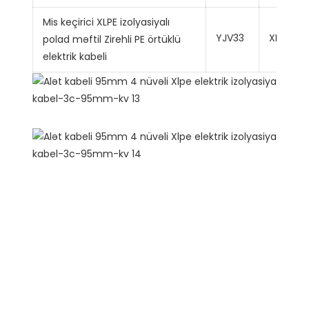
Mis keçirici XLPE izolyasiyalı
YJV33
XLPE
polad məftil Zirehli PE örtüklü
elektrik kabeli