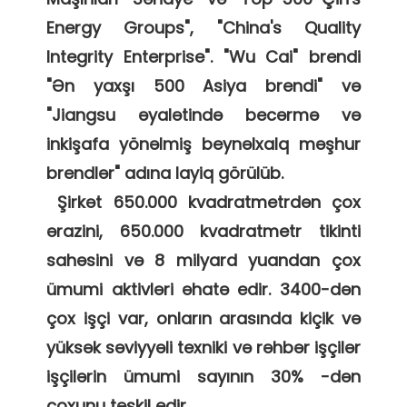
Energy Groups", "China's Quality 
Integrity Enterprise". "Wu Cai" brendi 
"Ən yaxşı 500 Asiya brendi" və 
"Jiangsu əyalətində becərmə və 
inkişafa yönəlmiş beynəlxalq məşhur 
brendlər" adına layiq görülüb. 

 Şirkət 650.000 kvadratmetrdən çox 
ərazini, 650.000 kvadratmetr tikinti 
sahəsini və 8 milyard yuandan çox 
ümumi aktivləri əhatə edir. 3400-dən 
çox işçi var, onların arasında kiçik və 
yüksək səviyyəli texniki və rəhbər işçilər 
işçilərin ümumi sayının 30% -dən 
çoxunu təşkil edir. 
