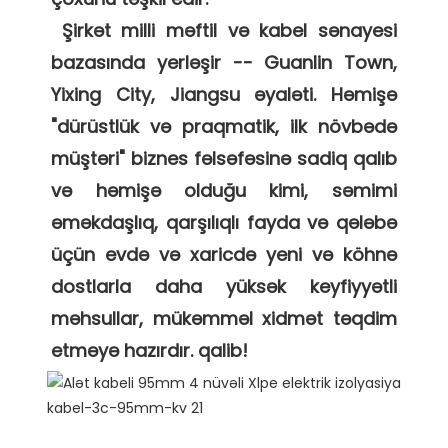
 Şirkət milli məftil və kabel sənayesi 
bazasında yerləşir -- Guanlin Town, 
Yixing City, Jiangsu əyaləti. Həmişə 
"dürüstlük və praqmatik, ilk növbədə 
müştəri" biznes fəlsəfəsinə sadiq qalıb 
və həmişə olduğu kimi, səmimi 
əməkdaşlıq, qarşılıqlı fayda və qələbə 
üçün evdə və xaricdə yeni və köhnə 
dostlarla daha yüksək keyfiyyətli 
məhsullar, mükəmməl xidmət təqdim 