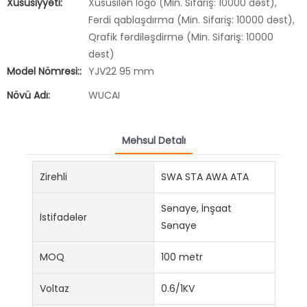
Xüsusiyyəti:
Xüsusilən logo (Min. Sifariş: 10000 dəst),
Fərdi qablaşdırma (Min. Sifariş: 10000 dəst),
Qrafik fərdiləşdirmə (Min. Sifariş: 10000
dəst)
Model Nömrəsi::
YJV22 95 mm
Növü Adı:
WUCAI
Məhsul Detalı
Zirehli
SWA STA AWA ATA
Sənaye, İnşaat
İstifadələr
Sənaye
MOQ
100 metr
Voltaz
0.6/1KV