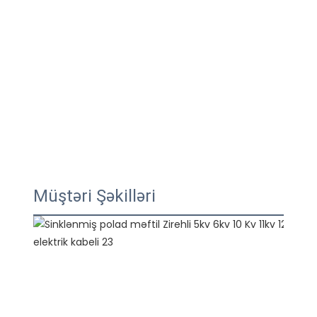
Müştəri Şəkilləri