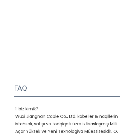
FAQ
1. biz kimik?

Wuxi Jiangnan Cable Co., Ltd. kabellər & naqillərin 
istehsalı, satışı və tədqiqatı üzrə ixtisaslaşmış Milli 
Açar Yüksək və Yeni Texnologiya Müəssisəsidir. O, 