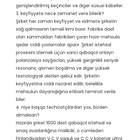
genişləndirilmiş keçiricilər və digər xüsusi kabellər.

3. keyfiyyətə necə zəmanət verə bilərik?

Şirkət hər zaman keyfiyyət və xidmətə şirkətin 
sağ qalmasının təməli kimi baxır. Fabrikə daxil 
olan xammaldan fabrikdən çıxan hazır məhsula 
qədər ciddi yoxlamalar aparır. Şirkət istehsal 
prosesini izləmək üçün xarici qabaqcıl onlayn 
polarizasiya sayğacları, yüksək gərginlikli seriyalı 
rezonans, qismən boşalma və digər yüksək 
texnologiyalı alətləri qəbul edir. Şirkətin 
keyfiyyətinə ciddi nəzarət edilir, beləliklə 
məhsulun dayanıqlığına etibarlı təminat verilə 
bilər. 

4. niyə başqa təchizatçılardan yox, bizdən 
almalısan?

Hazırda şirkət 1600 dəst qabaqcıl istehsal və 
sınaq avadanlığına malikdir, o cümlədən 
Finlandiyadan V C V şaquli və C C V katenar ultra 