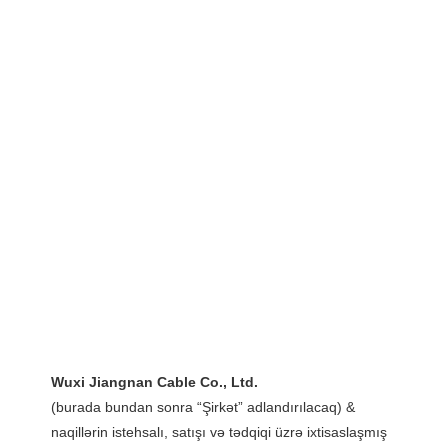
(burada bundan sonra “Şirkət” adlandırılacaq) & 
naqillərin istehsalı, satışı və tədqiqi üzrə ixtisaslaşmış 