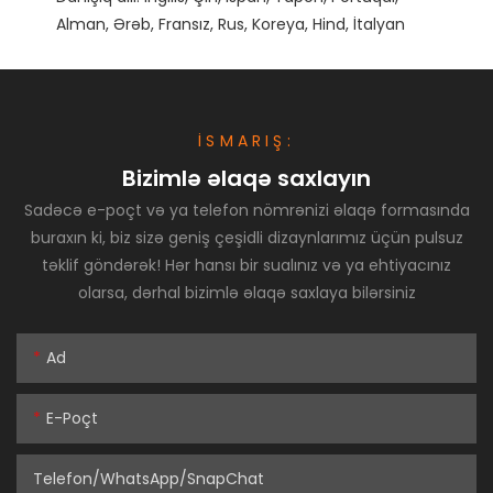
İSMARIŞ:
Bizimlə əlaqə saxlayın
Sadəcə e-poçt və ya telefon nömrənizi əlaqə formasında
buraxın ki, biz sizə geniş çeşidli dizaynlarımız üçün pulsuz
təklif göndərək! Hər hansı bir sualınız və ya ehtiyacınız
olarsa, dərhal bizimlə əlaqə saxlaya bilərsiniz
Ad
E-Poçt
Telefon/WhatsApp/SnapChat