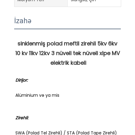
İzahə
sinklənmiş polad məftil zirehli 5kv 6kv 
10 kv 11kv 12kv 3 nüvəli tək nüvəli xlpe MV 
SWA (Polad Tel Zirehli) / STA (Polad Tape Zirehli) 