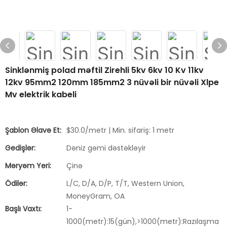
Sinklənmiş polad məftil Zirehli 5kv 6kv 10 Kv 11kv
12kv 95mm2 120mm 185mm2 3 nüvəli bir nüvəli Xlpe
Mv elektrik kabeli
Şablon Əlavə Et:
$30.0/metr | Min. sifariş: 1 metr
Gedişlər:
Dəniz gəmi dəstəkləyir
Məryəm Yeri:
Çinə
Ödilər:
L/C, D/A, D/P, T/T, Western Union,
MoneyGram, OA
Başlı Vaxtı:
1-
1000(metr):15(gün),>1000(metr):Razılaşma