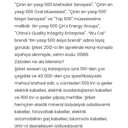
"Çinin ən yaxşı 500 İstehsalat Sənayesi", "Çinin ən 
yaxşı 500 Özəl Müəssisəsi", "Çinin ən yaxşı 500' 
Maşın Sənayesi" və "Top 500" müəssisəsinə 
malikdir. Ən yaxşı 500 Çin's Energy Groups", 
"China's Quality Integrity Enterprise". “Wu Cai” 
brendi “Ən yaxşı 500 Asiya brendi” adına layiq 
görülüb. Şirkət 2012-ci ilin aprelində Honq-Konqda 
siyahıya alınmışdır, səhm kodu: 01366. 

2.bizdən nə ala bilərsiniz?

Şirkət əsasən üç kateqoriya üzrə 100-dən çox 
çeşiddə və 40 000-dən çox spesifikasiyada 
məhsul istehsal edir, o cümlədən 500 kV-a qədər 
elektrik kabelləri, elektrik avadanlıqlarının kabelləri 
və 1100 kV-a qədər çılpaq məftillər. Şirkət 
həmçinin elastik mineral izolyasiyalı odadavamlı 
kabellər, fotovoltaik kabellər, elektrik 
avtomobilinin şarj kabelləri, lokomotiv kabelləri, 
UHV-ni dəstəkləyən istiliyədavamlı 