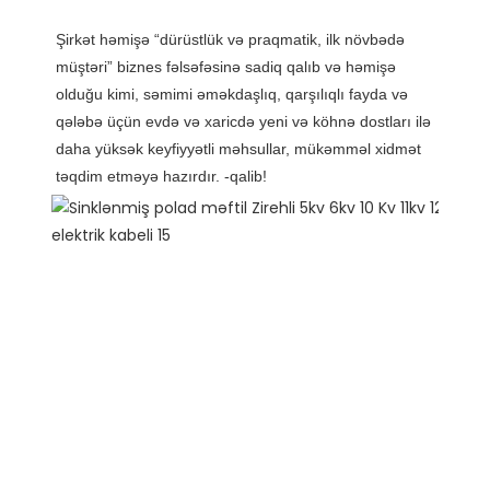
Şirkət həmişə “dürüstlük və praqmatik, ilk növbədə 
müştəri” biznes fəlsəfəsinə sadiq qalıb və həmişə 
olduğu kimi, səmimi əməkdaşlıq, qarşılıqlı fayda və 
qələbə üçün evdə və xaricdə yeni və köhnə dostları ilə 
daha yüksək keyfiyyətli məhsullar, mükəmməl xidmət 