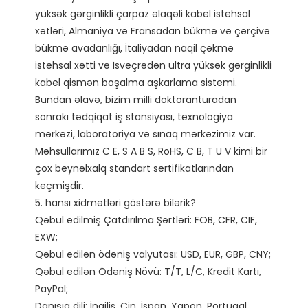
yüksək gərginlikli çarpaz əlaqəli kabel istehsal 
xətləri, Almaniya və Fransadan bükmə və çərçivə 
bükmə avadanlığı, İtaliyadan naqil çəkmə 
istehsal xətti və İsveçrədən ultra yüksək gərginlikli 
kabel qismən boşalma aşkarlama sistemi.

Bundan əlavə, bizim milli doktoranturadan 
sonrakı tədqiqat iş stansiyası, texnologiya 
mərkəzi, laboratoriya və sınaq mərkəzimiz var. 
Məhsullarımız C E, S A B S, RoHS, C B, T U V kimi bir 
çox beynəlxalq standart sertifikatlarından 
keçmişdir. 

5. hansı xidmətləri göstərə bilərik?

Qəbul edilmiş Çatdırılma Şərtləri: FOB, CFR, CIF, 
EXW;

Qəbul edilən ödəniş valyutası: USD, EUR, GBP, CNY;

Qəbul edilən Ödəniş Növü: T/T, L/C, Kredit Kartı, 
PayPal;

Danışıq dili: İngilis, Çin, İspan, Yapon, Portuqal, 