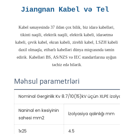
Kabel sənayesində 37 ildən çox bilik, biz idarə kabelləri, 
tikinti naqili, elektrik naqili, elektrik kabeli, idarəetmə 
kabeli, çevik kabel, ekran kabeli, zirehli kabel, LSZH kabeli 
daxil olmaqla, etibarlı kabelləri dünya miqyasında təmin 
edirik. Kabelləri BS, AS/NZS və IEC standartlarına uyğun 
Məhsul parametrləri
Nominal Gərginlik Kv 8.7/10(15)kV üçün XLPE izolyasiyalı e
Naninal en kəsiyinin
Tə
İzolyasiya qalınlığı mm
sahəsi mm2
di
1x25
4.5
22.1