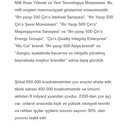
Milli Əsas Yüksək və Yeni Texnologiya Müəssisəsi. Bu, 
milli müştəri məmnuniyyəti göstəricisi müəssisəsidir, 
"Ən yaxşı 500 Çin's İstehsal Sənayesi", "Ən Yaxşı 500 
Çin's Şəxsi Müəssisəsi", "Ən Yaxşı 500 Çin's" 
Maşınqayırma Sənayesi" və "Ən yaxşı 500 Çin's 
Energy Groups", "Çin's Quality Integrity Enterprise". 
"Wu Cai" brendi "Ən yaxşı 500 Asiya brendi" və 
"Jiangsu əyalətində becərmə və inkişafa yönəlmiş 
Şirkət 650.000 kvadratmetrdən çox ərazini əhatə edir, 
tikinti sahəsi 400.000 kvadratmetrdir və ümumi 
aktivləri 8 milyard yuandan çoxdur. 2200-dən çox işçi 
var, onların arasında kiçik və yüksək səviyyəli texniki 
və rəhbər işçilər işçilərin ümumi sayının 30% -dən 