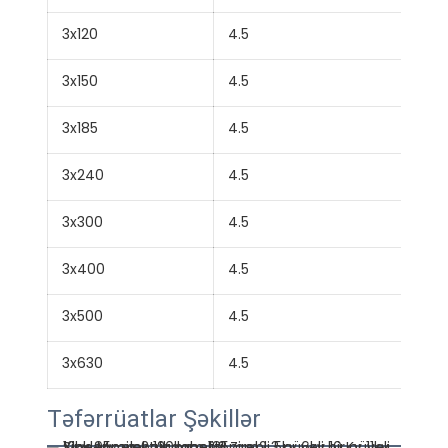
3x120
4.5
60.
3x150
4.5
64.
3x185
4.5
67.
3x240
4.5
73.
3x300
4.5
78.
3x400
4.5
84.
3x500
4.5
93.
3x630
4.5
101
Təfərrüatlar Şəkillər