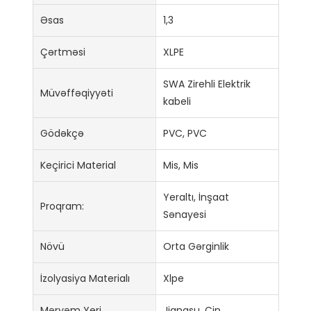
Əsas
1,3
Çərtməsi
XLPE
SWA Zirehli Elektrik
Müvəffəqiyyəti
kabeli
Gödəkçə
PVC, PVC
Keçirici Material
Mis, Mis
Yeraltı, İnşaat
Proqram:
Sənayesi
Növü
Orta Gərginlik
İzolyasiya Materialı
Xlpe
Məryəm Yeri
Jiangsu, Çin