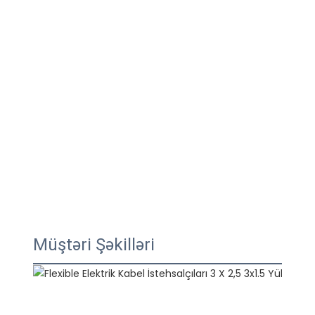
Müştəri Şəkilləri