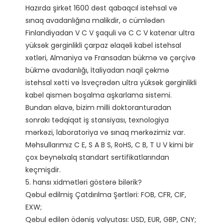
Hazırda şirkət 1600 dəst qabaqcıl istehsal və 
sınaq avadanlığına malikdir, o cümlədən 
Finlandiyadan V C V şaquli və C C V katenar ultra 
yüksək gərginlikli çarpaz əlaqəli kabel istehsal 
xətləri, Almaniya və Fransadan bükmə və çərçivə 
bükmə avadanlığı, İtaliyadan naqil çəkmə 
istehsal xətti və İsveçrədən ultra yüksək gərginlikli 
kabel qismən boşalma aşkarlama sistemi.

Bundan əlavə, bizim milli doktoranturadan 
sonrakı tədqiqat iş stansiyası, texnologiya 
mərkəzi, laboratoriya və sınaq mərkəzimiz var. 
Məhsullarımız C E, S A B S, RoHS, C B, T U V kimi bir 
çox beynəlxalq standart sertifikatlarından 
keçmişdir. 

5. hansı xidmətləri göstərə bilərik?

Qəbul edilmiş Çatdırılma Şərtləri: FOB, CFR, CIF, 
EXW;

Qəbul edilən ödəniş valyutası: USD, EUR, GBP, CNY;
