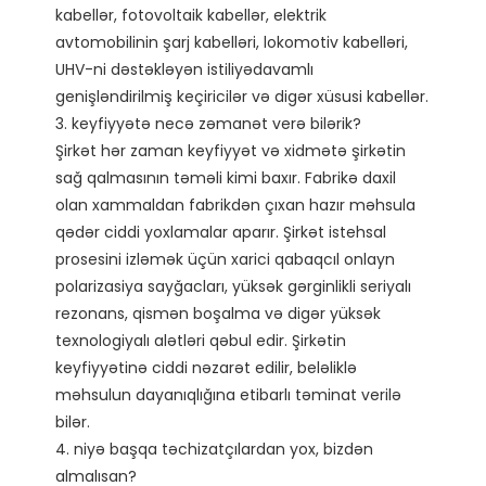
kabellər, fotovoltaik kabellər, elektrik 
avtomobilinin şarj kabelləri, lokomotiv kabelləri, 
UHV-ni dəstəkləyən istiliyədavamlı 
genişləndirilmiş keçiricilər və digər xüsusi kabellər.

3. keyfiyyətə necə zəmanət verə bilərik?

Şirkət hər zaman keyfiyyət və xidmətə şirkətin 
sağ qalmasının təməli kimi baxır. Fabrikə daxil 
olan xammaldan fabrikdən çıxan hazır məhsula 
qədər ciddi yoxlamalar aparır. Şirkət istehsal 
prosesini izləmək üçün xarici qabaqcıl onlayn 
polarizasiya sayğacları, yüksək gərginlikli seriyalı 
rezonans, qismən boşalma və digər yüksək 
texnologiyalı alətləri qəbul edir. Şirkətin 
keyfiyyətinə ciddi nəzarət edilir, beləliklə 
məhsulun dayanıqlığına etibarlı təminat verilə 
bilər. 

4. niyə başqa təchizatçılardan yox, bizdən 
almalısan?
