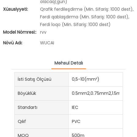
olacaq(gün)
Xüsusiyyəti:
Qrafik fərdiləşdirmə (Min. Sifariş: 1000 dəst),
Fərdi qablaşdırma (Min. Sifariş: 1000 dəst),
Fərdi loqo (Min. Sifariş: 1000 dəst)
Model Nömrəsi::
rvv
Növü Adı:
WUCAI
Məhsul Detalı
İsti Satış Ölçüsü
0,5-10(mm²)
Böyüklük
0.5mm2,0.75mm2,1.5mm2,2
Standartı
IEC
Qılıf
PVC
MOQ
500m