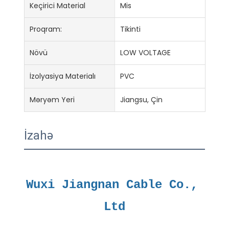
Keçirici Material
Mis
Proqram:
Tikinti
Növü
LOW VOLTAGE
İzolyasiya Materialı
PVC
Məryəm Yeri
Jiangsu, Çin
İzahə
Wuxi Jiangnan Cable Co., 