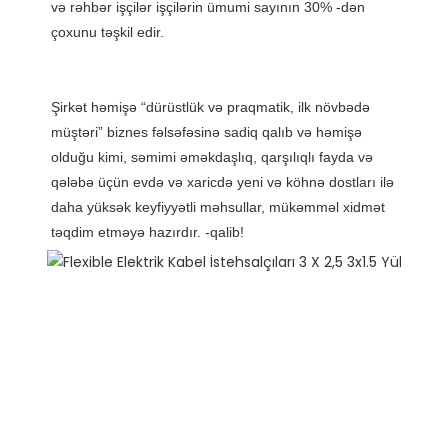
və rəhbər işçilər işçilərin ümumi sayının 30% -dən 
Şirkət həmişə “dürüstlük və praqmatik, ilk növbədə 
müştəri” biznes fəlsəfəsinə sadiq qalıb və həmişə 
olduğu kimi, səmimi əməkdaşlıq, qarşılıqlı fayda və 
qələbə üçün evdə və xaricdə yeni və köhnə dostları ilə 
daha yüksək keyfiyyətli məhsullar, mükəmməl xidmət 