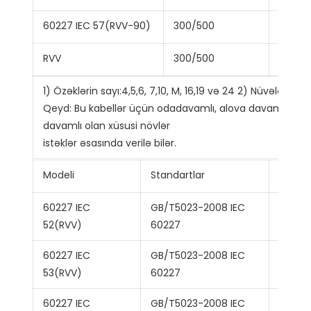
60227 IEC 57(RVV-90)
300/500
2,3,4,5
RVV
300/500
2~41
1) Özəklərin sayı:4,5,6, 7,10, M, 16,19 və 24 2) Nüvələrin sa
Qeyd: Bu kabellər üçün odadavamlı, alova davamlı, az 
davamlı olan xüsusi növlər
istəklər əsasında verilə bilər.
Modeli
Standartlar
Üstü A
60227 IEC
GB/T5023-2008 IEC
Yüngül
52(RVV)
60227
60227 IEC
GB/T5023-2008 IEC
Adi PV
53(RVV)
60227
60227 IEC
GB/T5023-2008 IEC