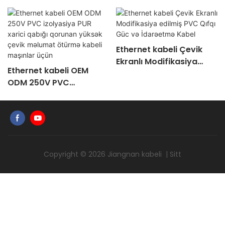
Ethernet kabeli Çevik
Ekranlı Modifikasiya
Ethernet kabeli OEM
edilmiş PVC Qıfqı Güc və
ODM 250V PVC
İdarəetmə Kabel
izolyasiya PUR xarici
qabığı qorunan yüksək
çevik məlumat ötürmə
kabeli maşınlar üçün
Copyright © 2026
Jiangnan kabeli
|
Sitt