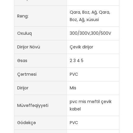
Qara, Boz, Ağ, Qara,
Rəng:
Boz, Ağ, xüsusi
Oxuluq
300/300V,300/500V
Dirijor Növü
Çevik dirijor
Əsas
2 3 4 5
Çərtməsi
PVC
Dirijor
Mis
pvc mis məftil çevik
Müvəffəqiyyəti
kabel
Gödəkçə
PVC