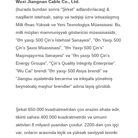
(burada bundan sonra “Şirkət” adlandırılacaq) & 
naqillərin istehsalı, satışı və tədqiqi üzrə ixtisaslaşmış 
Milli Əsas Yüksək və Yeni Texnologiya Müəssisəsi. Bu, 
milli müştəri məmnuniyyəti göstəricisi müəssisəsidir, 
"Ən yaxşı 500 Çin's İstehsal Sənayesi", "Ən Yaxşı 500 
Çin's Şəxsi Müəssisəsi", "Ən Yaxşı 500 Çin's" 
Maşınqayırma Sənayesi" və "Ən yaxşı 500 Çin's 
Energy Groups", "Çin's Quality Integrity Enterprise". 
"Wu Cai" brendi "Ən yaxşı 500 Asiya brendi" və 
"Jiangsu əyalətində becərmə və inkişafa yönəlmiş 
Şirkət 650.000 kvadratmetrdən çox ərazini əhatə edir, 
tikinti sahəsi 400.000 kvadratmetrdir və ümumi 
aktivləri 8 milyard yuandan çoxdur. 2200-dən çox işçi 
var, onların arasında kiçik və yüksək səviyyəli texniki 