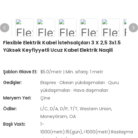
Flexible Elektrik Kabel İstehsalçıları 3 X 2,5 3x1.5
Yüksək Keyfiyyətli Ucuz Kabel Elektrik Naqili
Şablon Əlavə Et:
$5.0/metr | Min. sifariş: 1 metr
Gedişlər:
Ekspres · Okean yükdaşımaları · Quru
yükdaşımaları · Hava daşımaları
Məryəm Yeri:
Çinə
Ödilər:
L/C, D/A, D/P, T/T, Western Union,
MoneyGram, OA
Başlı Vaxtı:
1-
1000(metr):15(gün),>1000(metr):Razılaşma