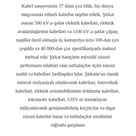
Kabel sənayesində 37 ildən çox bilik, biz dünya 
miqyasında etibarlı kabellər təqdim edirik. Şirkət 
əsasən 500 kV-a qədər elektrik kabelləri, elektrik 
avadanlıqlarının kabelləri və 1100 kV-a qədər çılpaq 
naqillər daxil olmaqla üç kateqoriya üzrə 100-dən çox 
çeşiddə və 40 000-dən çox spesifikasiyada məhsul 
istehsal edir. Şirkət həmçinin müxtəlif xüsusi 
performans tələbləri olan istifadəçilər üçün xüsusi 
məftil və kabelləri fərdiləşdirə bilər. Şirkətin'un elastik 
mineral izolyasiyalı odadavamlı kabelləri, fotovoltaik 
kabelləri, elektrik avtomobillərinin doldurma kabelləri, 
lokomotiv kabelləri, UHV-ni dəstəkləyən 
istiliyədavamlı genişləndirilmiş keçiricilər və digər 
xüsusi kabellər bazar və istifadəçilər tərəfindən 