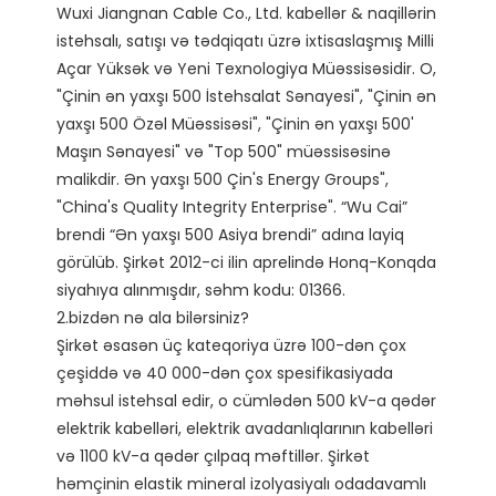
Wuxi Jiangnan Cable Co., Ltd. kabellər & naqillərin 
istehsalı, satışı və tədqiqatı üzrə ixtisaslaşmış Milli 
Açar Yüksək və Yeni Texnologiya Müəssisəsidir. O, 
"Çinin ən yaxşı 500 İstehsalat Sənayesi", "Çinin ən 
yaxşı 500 Özəl Müəssisəsi", "Çinin ən yaxşı 500' 
Maşın Sənayesi" və "Top 500" müəssisəsinə 
malikdir. Ən yaxşı 500 Çin's Energy Groups", 
"China's Quality Integrity Enterprise". “Wu Cai” 
brendi “Ən yaxşı 500 Asiya brendi” adına layiq 
görülüb. Şirkət 2012-ci ilin aprelində Honq-Konqda 
siyahıya alınmışdır, səhm kodu: 01366. 

2.bizdən nə ala bilərsiniz?

Şirkət əsasən üç kateqoriya üzrə 100-dən çox 
çeşiddə və 40 000-dən çox spesifikasiyada 
məhsul istehsal edir, o cümlədən 500 kV-a qədər 
elektrik kabelləri, elektrik avadanlıqlarının kabelləri 
və 1100 kV-a qədər çılpaq məftillər. Şirkət 
həmçinin elastik mineral izolyasiyalı odadavamlı 