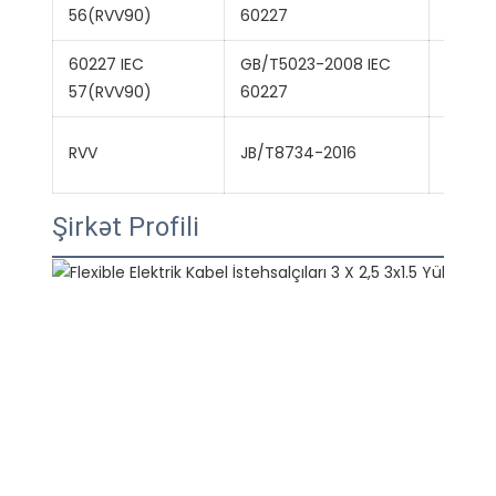
Adi PV
56(RVV90)
60227
60227 IEC
GB/T5023-2008 IEC
Adi PV
57(RVV90)
60227
Mis ke
RVV
JB/T8734-2016
şnur
Şirkət Profili