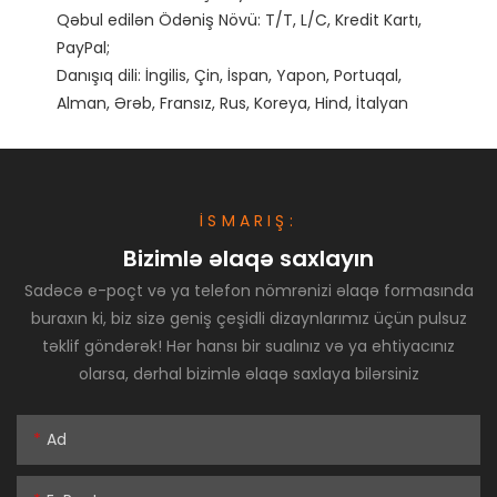
Qəbul edilən Ödəniş Növü: T/T, L/C, Kredit Kartı, 
PayPal;

Danışıq dili: İngilis, Çin, İspan, Yapon, Portuqal, 
İSMARIŞ:
Bizimlə əlaqə saxlayın
Sadəcə e-poçt və ya telefon nömrənizi əlaqə formasında
buraxın ki, biz sizə geniş çeşidli dizaynlarımız üçün pulsuz
təklif göndərək! Hər hansı bir sualınız və ya ehtiyacınız
olarsa, dərhal bizimlə əlaqə saxlaya bilərsiniz
Ad