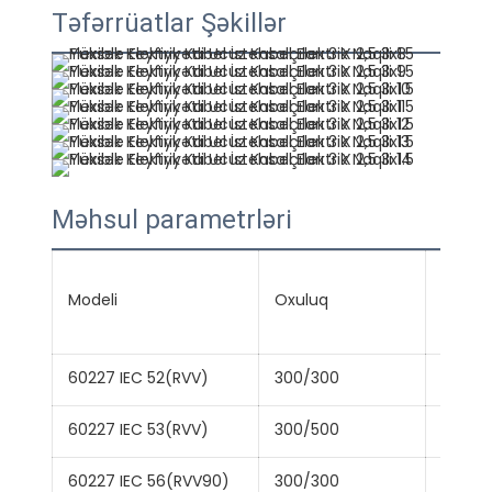
Təfərrüatlar Şəkillər
Məhsul parametrləri
Modeli
Oxuluq
nüvələ
60227 IEC 52(RVV)
300/300
2.3
60227 IEC 53(RVV)
300/500
2,3~24
60227 IEC 56(RVV90)
300/300
2,3