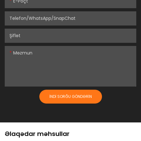
E-Poçt
Telefon/WhatsApp/SnapChat
Şiflət
Məzmun
İNDI SORĞU GÖNDƏRIN
Əlaqədar məhsullar