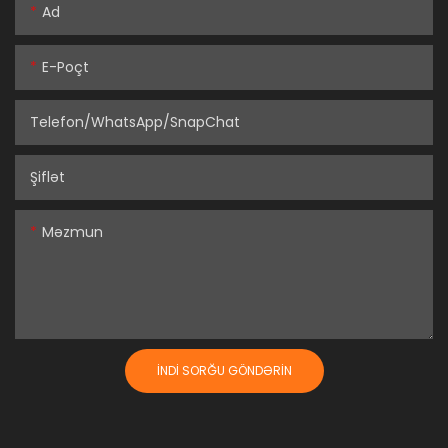
Ad
E-Poçt
Telefon/WhatsApp/SnapChat
Şiflət
Məzmun
İNDI SORĞU GÖNDƏRIN