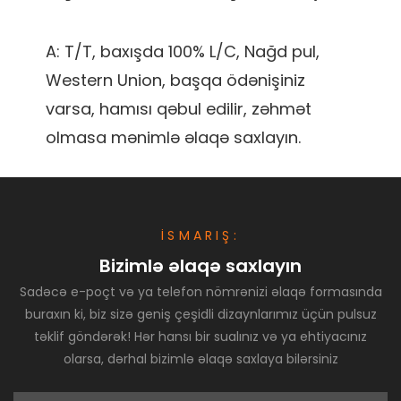
A: T/T, baxışda 100% L/C, Nağd pul, 
Western Union, başqa ödənişiniz 
varsa, hamısı qəbul edilir, zəhmət 
İSMARIŞ:
Bizimlə əlaqə saxlayın
Sadəcə e-poçt və ya telefon nömrənizi əlaqə formasında
buraxın ki, biz sizə geniş çeşidli dizaynlarımız üçün pulsuz
təklif göndərək! Hər hansı bir sualınız və ya ehtiyacınız
olarsa, dərhal bizimlə əlaqə saxlaya bilərsiniz