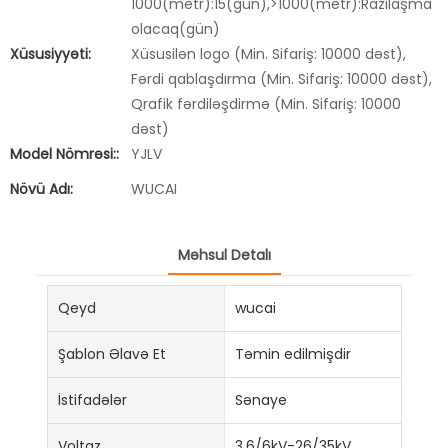
1000(metr):15(gün),>1000(metr):Razılaşma
olacaq(gün)
Xüsusiyyəti:
Xüsusilən logo (Min. Sifariş: 10000 dəst),
Fərdi qablaşdırma (Min. Sifariş: 10000 dəst),
Qrafik fərdiləşdirmə (Min. Sifariş: 10000
dəst)
Model Nömrəsi::
YJLV
Növü Adı:
WUCAI
Məhsul Detalı
Qeyd
wucai
Şablon Əlavə Et
Təmin edilmişdir
İstifadələr
Sənaye
Voltaz
3,6/6kV-26/35kV