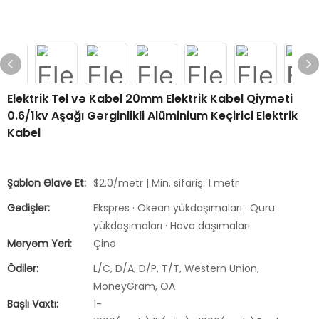
Elektrik Tel və Kabel 20mm Elektrik Kabel Qiyməti
0.6/1kv Aşağı Gərginlikli Alüminium Keçirici Elektrik
Kabel
Şablon Əlavə Et:
$2.0/metr | Min. sifariş: 1 metr
Gedişlər:
Ekspres · Okean yükdaşımaları · Quru
yükdaşımaları · Hava daşımaları
Məryəm Yeri:
Çinə
Ödilər:
L/C, D/A, D/P, T/T, Western Union,
MoneyGram, OA
Başlı Vaxtı:
1-