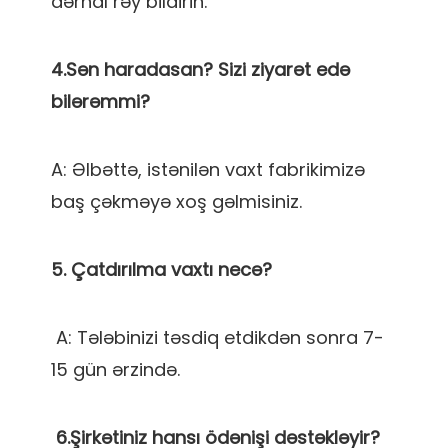
4.Sən haradasan? Sizi ziyarət edə 
A: Əlbəttə, istənilən vaxt fabrikimizə 
 A: Tələbinizi təsdiq etdikdən sonra 7-