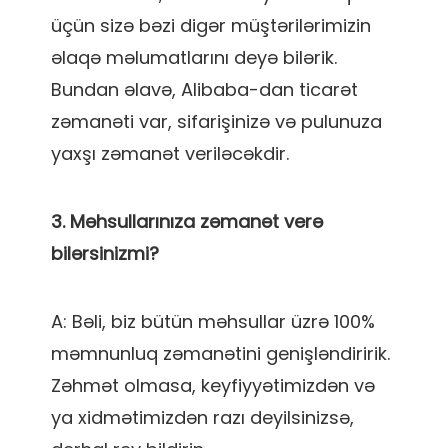
üçün sizə bəzi digər müştərilərimizin 
əlaqə məlumatlarını deyə bilərik. 
Bundan əlavə, Alibaba-dan ticarət 
zəmanəti var, sifarişinizə və pulunuza 
3. Məhsullarınıza zəmanət verə 
A: Bəli, biz bütün məhsullar üzrə 100% 
məmnunluq zəmanətini genişləndiririk. 
Zəhmət olmasa, keyfiyyətimizdən və 
ya xidmətimizdən razı deyilsinizsə, 