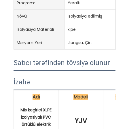
Proqram:
Yeraltı
Növü
izolyasiya edilmiş
İzolyasiya Materialı
xlpe
Məryəm Yeri
Jiangsu, Çin
Satıcı tərəfindən tövsiyə olunur
İzahə
Adı
Modeli
Çərtm
Mis keçirici XLPE
izolyasiyalı PVC
YJV
XL
örtüklü elektrik