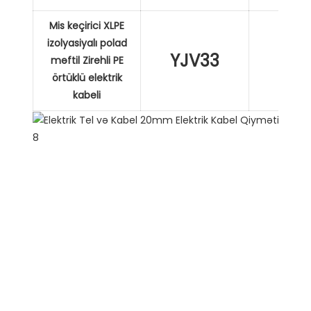
Mis keçirici XLPE
izolyasiyalı polad
YJV33
XL
məftil Zirehli PE
örtüklü elektrik
kabeli