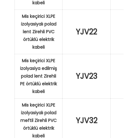
kabeli
Mis keçirici XLPE
izolyasiyalı polad
YJV22
XL
lent Zirehli PVC
örtüklü elektrik
kabeli
Mis keçirici XLPE
izolyasiya edilmiş
YJV23
XL
polad lent Zirehli
PE örtüklü elektrik
kabeli
Mis keçirici XLPE
izolyasiyalı polad
YJV32
XL
məftil Zirehli PVC
örtüklü elektrik
kabeli