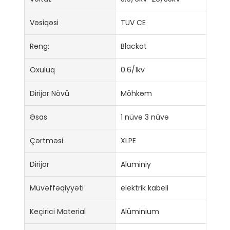
Vəsiqəsi
TUV CE
Rəng:
Blackat
Oxuluq
0.6/1kv
Dirijor Növü
Möhkəm
Əsas
1 nüvə 3 nüvə
Çərtməsi
XLPE
Dirijor
Aluminiy
Müvəffəqiyyəti
elektrik kabeli
Keçirici Material
Alüminium