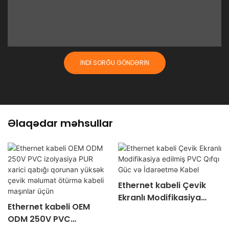
İNDI SORĞU GÖNDƏRIN
Əlaqədar məhsullar
Ethernet kabeli Çevik
Ekranlı Modifikasiya
Ethernet kabeli OEM
edilmiş PVC Qıfqı Güc və
ODM 250V PVC
İdarəetmə Kabel