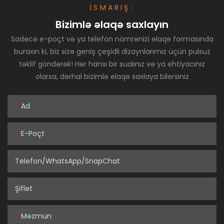
İSMARIŞ:
Bizimlə əlaqə saxlayın
Sadəcə e-poçt və ya telefon nömrənizi əlaqə formasında
buraxın ki, biz sizə geniş çeşidli dizaynlarımız üçün pulsuz
təklif göndərək! Hər hansı bir sualınız və ya ehtiyacınız
olarsa, dərhal bizimlə əlaqə saxlaya bilərsiniz
Ad
E-Poçt
Telefon/WhatsApp/SnapChat
Şiflət
Məzmun