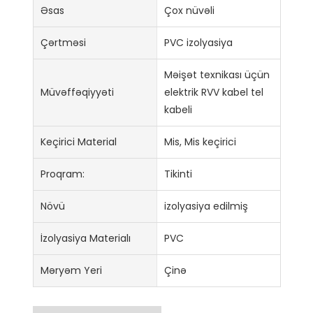
Əsas
Çox nüvəli
Çərtməsi
PVC izolyasiya
Məişət texnikası üçün
Müvəffəqiyyəti
elektrik RVV kabel tel
kabeli
Keçirici Material
Mis, Mis keçirici
Proqram:
Tikinti
Növü
izolyasiya edilmiş
İzolyasiya Materialı
PVC
Məryəm Yeri
Çinə