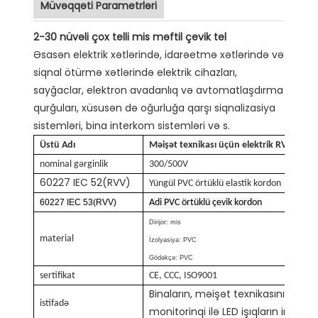
Müvəqqəti Parametrləri
2-30 nüvəli çox telli mis məftil çevik tel
Əsasən elektrik xətlərində, idarəetmə xətlərində və
siqnal ötürmə xətlərində elektrik cihazları,
sayğaclar, elektron avadanlıq və avtomatlaşdırma
qurğuları, xüsusən də oğurluğa qarşı siqnalizasiya
sistemləri, bina interkom sistemləri və s.
Üstü Adı
Məişət texnikası üçün elektrik RVV kabel n
nominal gərginlik
300/500V
60227 IEC 52(RVV)
Yüngül PVC örtüklü elastik kordon
60227 IEC 53(RVV)
Adi PVC örtüklü çevik kordon
Dirijor: mis
material
İzolyasiya: PVC
Gödəkçə: PVC
sertifikat
CE, CCC, ISO9001
Binaların, məişət texnikasının, siqn
istifadə
monitorinqi ilə LED işıqların intelle