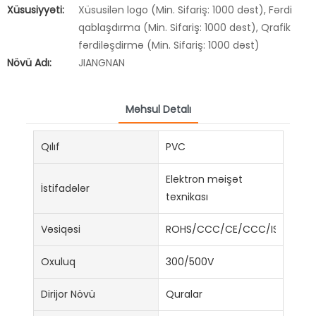
Xüsusiyyəti:
Xüsusilən logo (Min. Sifariş: 1000 dəst), Fərdi
qablaşdırma (Min. Sifariş: 1000 dəst), Qrafik
fərdiləşdirmə (Min. Sifariş: 1000 dəst)
Növü Adı:
JIANGNAN
Məhsul Detalı
Qılıf
PVC
Elektron məişət
İstifadələr
texnikası
Vəsiqəsi
ROHS/CCC/CE/CCC/ISO9001:
Oxuluq
300/500V
Dirijor Növü
Quralar