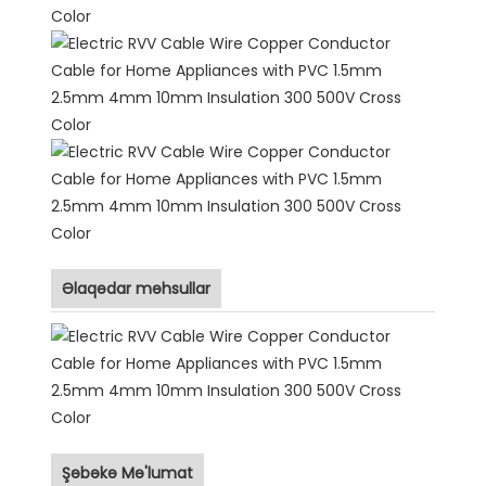
Əlaqədar məhsullar
Şəbəkə Mə'lumat