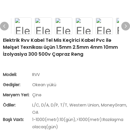
Elektrik Rvv Kabel Tel Mis Keçirici Kabel Pvc ilə
Məişət Texnikası üçün 1.5mm 2.5mm 4mm 10mm
İzolyasiya 300 500v Çapraz Rəng
Modeli:
RVV
Gedişlər:
Okean yükü
Məryəm Yeri:
Çinə
Ödilər:
L/C, D/A, D/P, T/T, Western Union, MoneyGram,
OA
Başlı Vaxtı:
1-1000(metr):10(gün),>1000(metr):Razılaşma
olacaq(gün)