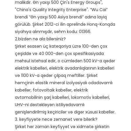
malikdir. Ən yaxşı 500 Çin's Energy Groups", 
"China's Quality Integrity Enterprise". “Wu Cai” 
brendi “Ən yaxşı 500 Asiya brendi” adına layiq 
görülüb. Şirkət 2012-ci ilin aprelində Honq-Konqda 
siyahıya alınmışdır, səhm kodu: 01366. 

2.bizdən nə ala bilərsiniz?

Şirkət əsasən üç kateqoriya üzrə 100-dən çox 
çeşiddə və 40 000-dən çox spesifikasiyada 
məhsul istehsal edir, o cümlədən 500 kV-a qədər 
elektrik kabelləri, elektrik avadanlıqlarının kabelləri 
və 1100 kV-a qədər çılpaq məftillər. Şirkət 
həmçinin elastik mineral izolyasiyalı odadavamlı 
kabellər, fotovoltaik kabellər, elektrik 
avtomobilinin şarj kabelləri, lokomotiv kabelləri, 
UHV-ni dəstəkləyən istiliyədavamlı 
genişləndirilmiş keçiricilər və digər xüsusi kabellər.

3. keyfiyyətə necə zəmanət verə bilərik?

Şirkət hər zaman keyfiyyət və xidmətə şirkətin 