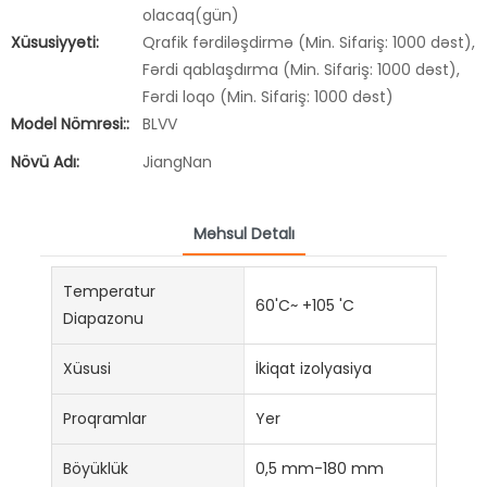
olacaq(gün)
Xüsusiyyəti:
Qrafik fərdiləşdirmə (Min. Sifariş: 1000 dəst),
Fərdi qablaşdırma (Min. Sifariş: 1000 dəst),
Fərdi loqo (Min. Sifariş: 1000 dəst)
Model Nömrəsi::
BLVV
Növü Adı:
JiangNan
Məhsul Detalı
Temperatur
60'C~ +105 'C
Diapazonu
Xüsusi
İkiqat izolyasiya
Proqramlar
Yer
Böyüklük
0,5 mm-180 mm