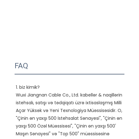
FAQ
1. biz kimik?

Wuxi Jiangnan Cable Co., Ltd. kabellər & naqillərin 
istehsalı, satışı və tədqiqatı üzrə ixtisaslaşmış Milli 
Açar Yüksək və Yeni Texnologiya Müəssisəsidir. O, 
"Çinin ən yaxşı 500 İstehsalat Sənayesi", "Çinin ən 
yaxşı 500 Özəl Müəssisəsi", "Çinin ən yaxşı 500' 
Maşın Sənayesi" və "Top 500" müəssisəsinə 