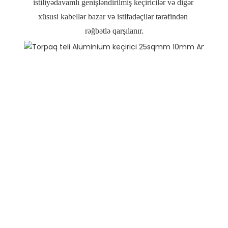
istiliyədavamlı genişləndirilmiş keçiricilər və digər 
xüsusi kabellər bazar və istifadəçilər tərəfindən 