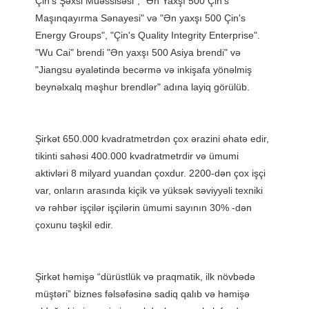
Çin's Şəxsi Müəssisəsi", "Ən Yaxşı 500 Çin's" 
Maşınqayırma Sənayesi" və "Ən yaxşı 500 Çin's 
Energy Groups", "Çin's Quality Integrity Enterprise". 
"Wu Cai" brendi "Ən yaxşı 500 Asiya brendi" və 
"Jiangsu əyalətində becərmə və inkişafa yönəlmiş 
Şirkət 650.000 kvadratmetrdən çox ərazini əhatə edir, 
tikinti sahəsi 400.000 kvadratmetrdir və ümumi 
aktivləri 8 milyard yuandan çoxdur. 2200-dən çox işçi 
var, onların arasında kiçik və yüksək səviyyəli texniki 
və rəhbər işçilər işçilərin ümumi sayının 30% -dən 
Şirkət həmişə “dürüstlük və praqmatik, ilk növbədə 
müştəri” biznes fəlsəfəsinə sadiq qalıb və həmişə 