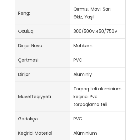
Qırmızı, Mavi, Sarı,
Rəng:
Əkiz, Yaşıl
Oxuluq
300/500V,450/750V
Dirijor Növü
Möhkəm
Çərtməsi
PVC
Dirijor
Aluminiy
Torpaq teli alüminium
Müvəffəqiyyəti
keçirici Pvc
torpaqlama teli
Gödəkçə
PVC
Keçirici Material
Alüminium