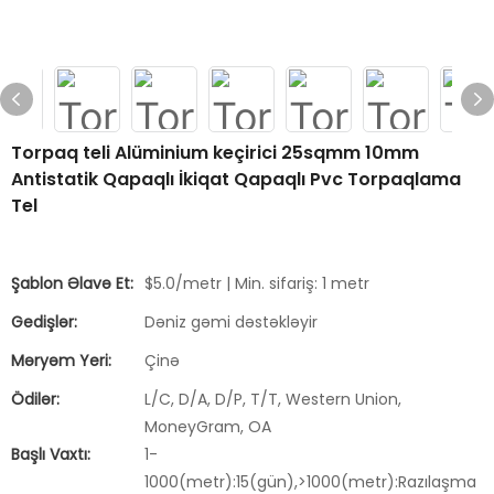
Torpaq teli Alüminium keçirici 25sqmm 10mm
Antistatik Qapaqlı İkiqat Qapaqlı Pvc Torpaqlama
Tel
Şablon Əlavə Et:
$5.0/metr | Min. sifariş: 1 metr
Gedişlər:
Dəniz gəmi dəstəkləyir
Məryəm Yeri:
Çinə
Ödilər:
L/C, D/A, D/P, T/T, Western Union,
MoneyGram, OA
Başlı Vaxtı:
1-
1000(metr):15(gün),>1000(metr):Razılaşma