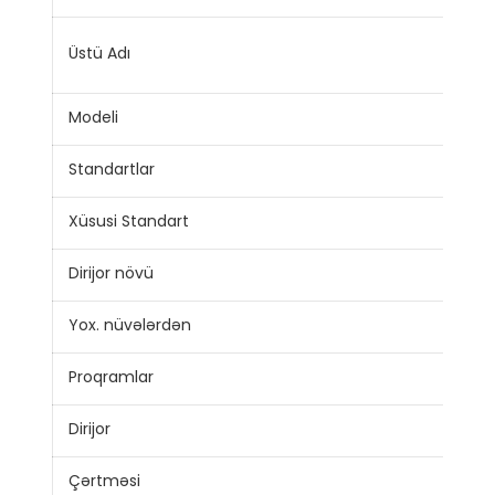
Alüm
Üstü Adı
yuv
Modeli
BLV
Standartlar
JB/
Xüsusi Standart
IEC,
Dirijor növü
Mö
Yox. nüvələrdən
1
Proqramlar
Tiki
Dirijor
Alu
Çərtməsi
PV