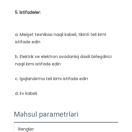
a. Məişət texnikası naqil kabeli, tikinti teli kimi 
b. Elektrik və elektron avadanlıq daxili birləşdirici 
Məhsul parametrləri
Rənglər:
Qırm