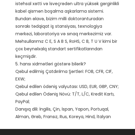
istehsal xətti və İsveçrədən ultra yüksək gərginlikli 
kabel qismən boşalma aşkarlama sistemi.

Bundan əlavə, bizim milli doktoranturadan 
sonrakı tədqiqat iş stansiyası, texnologiya 
mərkəzi, laboratoriya və sınaq mərkəzimiz var. 
Məhsullarımız C E, S A B S, RoHS, C B, T U V kimi bir 
çox beynəlxalq standart sertifikatlarından 
keçmişdir. 

5. hansı xidmətləri göstərə bilərik?

Qəbul edilmiş Çatdırılma Şərtləri: FOB, CFR, CIF, 
EXW;

Qəbul edilən ödəniş valyutası: USD, EUR, GBP, CNY;

Qəbul edilən Ödəniş Növü: T/T, L/C, Kredit Kartı, 
PayPal;

Danışıq dili: İngilis, Çin, İspan, Yapon, Portuqal, 