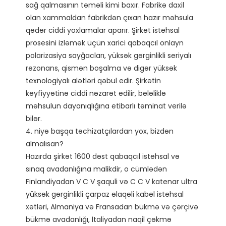
sağ qalmasının təməli kimi baxır. Fabrikə daxil 
olan xammaldan fabrikdən çıxan hazır məhsula 
qədər ciddi yoxlamalar aparır. Şirkət istehsal 
prosesini izləmək üçün xarici qabaqcıl onlayn 
polarizasiya sayğacları, yüksək gərginlikli seriyalı 
rezonans, qismən boşalma və digər yüksək 
texnologiyalı alətləri qəbul edir. Şirkətin 
keyfiyyətinə ciddi nəzarət edilir, beləliklə 
məhsulun dayanıqlığına etibarlı təminat verilə 
bilər. 

4. niyə başqa təchizatçılardan yox, bizdən 
almalısan?

Hazırda şirkət 1600 dəst qabaqcıl istehsal və 
sınaq avadanlığına malikdir, o cümlədən 
Finlandiyadan V C V şaquli və C C V katenar ultra 
yüksək gərginlikli çarpaz əlaqəli kabel istehsal 
xətləri, Almaniya və Fransadan bükmə və çərçivə 
bükmə avadanlığı, İtaliyadan naqil çəkmə 