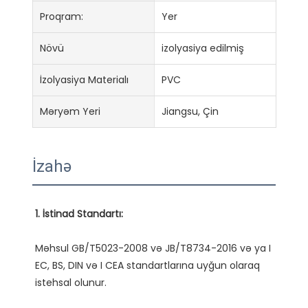
Proqram:
Yer
Növü
izolyasiya edilmiş
İzolyasiya Materialı
PVC
Məryəm Yeri
Jiangsu, Çin
İzahə
Məhsul GB/T5023-2008 və JB/T8734-2016 və ya I 
EC, BS, DIN və I CEA standartlarına uyğun olaraq 