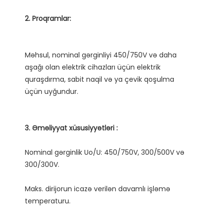
Məhsul, nominal gərginliyi 450/750V və daha 
aşağı olan elektrik cihazları üçün elektrik 
quraşdırma, sabit naqil və ya çevik qoşulma 
Nominal gərginlik Uo/U: 450/750V, 300/500V və 
Maks. dirijorun icazə verilən davamlı işləmə 