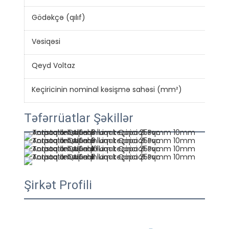
Gödəkçə (qılıf)
PV
Vəsiqəsi
CE 
Qeyd Voltaz
300
Keçiricinin nominal kəsişmə sahəsi (mm²)
0.7
Təfərrüatlar Şəkillər
Şirkət Profili