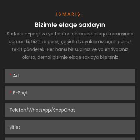
İSMARIŞ:
Bizimlə əlaqə saxlayın
Sadəcə e-poçt və ya telefon nömrənizi əlaqə formasında
buraxın ki, biz sizə geniş çeşidli dizaynlarımız üçün pulsuz
təklif göndərək! Hər hansı bir sualınız və ya ehtiyacınız
olarsa, dərhal bizimlə əlaqə saxlaya bilərsiniz
Ad
E-Poçt
Telefon/WhatsApp/SnapChat
Şiflət