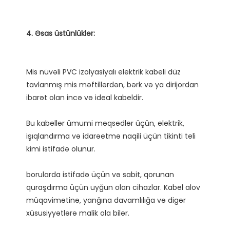
Mis nüvəli PVC izolyasiyalı elektrik kabeli düz 
tavlanmış mis məftillərdən, bərk və ya dirijordan 
Bu kabellər ümumi məqsədlər üçün, elektrik, 
işıqlandırma və idarəetmə naqili üçün tikinti teli 
borularda istifadə üçün və sabit, qorunan 
quraşdırma üçün uyğun olan cihazlar. Kabel alov 
müqavimətinə, yanğına davamlılığa və digər 