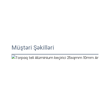
Müştəri Şəkilləri