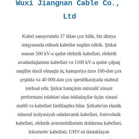
Wuxi Jiangnan Cable Co., 
Kabel sənayesində 37 ildən çox bilik, biz dünya 
miqyasında etibarlı kabellər təqdim edirik. Şirkət 
əsasən 500 kV-a qədər elektrik kabelləri, elektrik 
avadanlıqlarının kabelləri və 1100 kV-a qədər çılpaq 
naqillər daxil olmaqla üç kateqoriya üzrə 100-dən çox 
çeşiddə və 40 000-dən çox spesifikasiyada məhsul 
istehsal edir. Şirkət həmçinin müxtəlif xüsusi 
performans tələbləri olan istifadəçilər üçün xüsusi 
məftil və kabelləri fərdiləşdirə bilər. Şirkətin'un elastik 
mineral izolyasiyalı odadavamlı kabelləri, fotovoltaik 
kabelləri, elektrik avtomobillərinin doldurma kabelləri, 
lokomotiv kabelləri, UHV-ni dəstəkləyən 