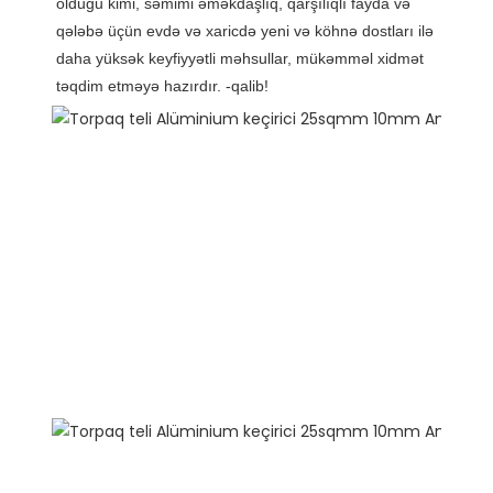
olduğu kimi, səmimi əməkdaşlıq, qarşılıqlı fayda və 
qələbə üçün evdə və xaricdə yeni və köhnə dostları ilə 
daha yüksək keyfiyyətli məhsullar, mükəmməl xidmət 