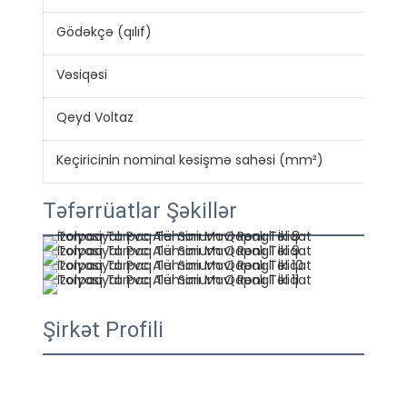
Gödəkçə (qılıf)
PV
Vəsiqəsi
CE 
Qeyd Voltaz
300
Keçiricinin nominal kəsişmə sahəsi (mm²)
0.7
Təfərrüatlar Şəkillər
Şirkət Profili