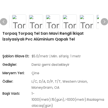
Torpaq Torpaq Tel Sarı Mavi Rəngli İkiqat
İzolyasiyalı Pvc Alüminium Qapalı Tel
Şablon Əlavə Et:
$5.0/metr | Min. sifariş: 1 metr
Gedişlər:
Dəniz gəmi dəstəkləyir
Məryəm Yeri:
Çinə
Ödilər:
L/C, D/A, D/P, T/T, Western Union,
MoneyGram, OA
Başlı Vaxtı:
1-
1000(metr):15(gün),>1000(metr):Razılaşma
olacaq(gün)