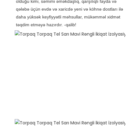
olduğu kimi, səmimi əməkdaşlıq, qarşılıqlı fayda və 
qələbə üçün evdə və xaricdə yeni və köhnə dostları ilə 
daha yüksək keyfiyyətli məhsullar, mükəmməl xidmət 