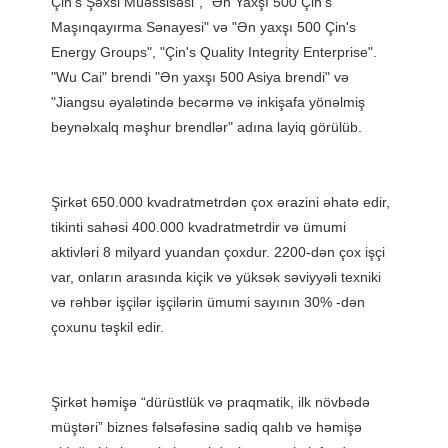
Çin's Şəxsi Müəssisəsi", "Ən Yaxşı 500 Çin's" 
Maşınqayırma Sənayesi" və "Ən yaxşı 500 Çin's 
Energy Groups", "Çin's Quality Integrity Enterprise". 
"Wu Cai" brendi "Ən yaxşı 500 Asiya brendi" və 
"Jiangsu əyalətində becərmə və inkişafa yönəlmiş 
Şirkət 650.000 kvadratmetrdən çox ərazini əhatə edir, 
tikinti sahəsi 400.000 kvadratmetrdir və ümumi 
aktivləri 8 milyard yuandan çoxdur. 2200-dən çox işçi 
var, onların arasında kiçik və yüksək səviyyəli texniki 
və rəhbər işçilər işçilərin ümumi sayının 30% -dən 
Şirkət həmişə “dürüstlük və praqmatik, ilk növbədə 
müştəri” biznes fəlsəfəsinə sadiq qalıb və həmişə 