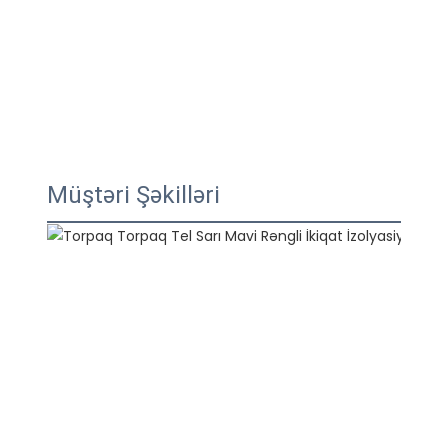
Müştəri Şəkilləri