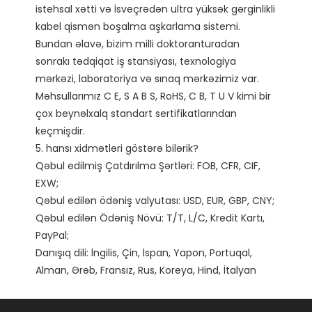
istehsal xətti və İsveçrədən ultra yüksək gərginlikli 
kabel qismən boşalma aşkarlama sistemi.

Bundan əlavə, bizim milli doktoranturadan 
sonrakı tədqiqat iş stansiyası, texnologiya 
mərkəzi, laboratoriya və sınaq mərkəzimiz var. 
Məhsullarımız C E, S A B S, RoHS, C B, T U V kimi bir 
çox beynəlxalq standart sertifikatlarından 
keçmişdir. 

5. hansı xidmətləri göstərə bilərik?

Qəbul edilmiş Çatdırılma Şərtləri: FOB, CFR, CIF, 
EXW;

Qəbul edilən ödəniş valyutası: USD, EUR, GBP, CNY;

Qəbul edilən Ödəniş Növü: T/T, L/C, Kredit Kartı, 
PayPal;

Danışıq dili: İngilis, Çin, İspan, Yapon, Portuqal, 