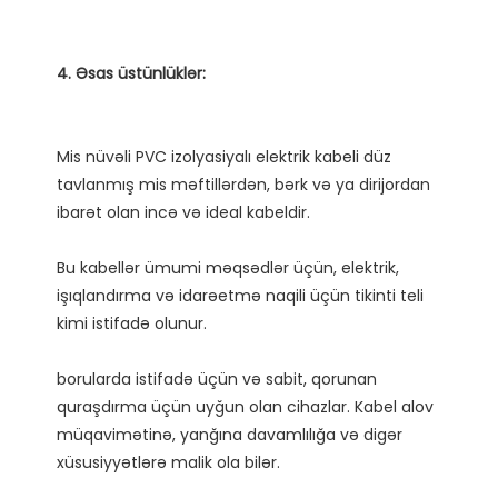
Mis nüvəli PVC izolyasiyalı elektrik kabeli düz 
tavlanmış mis məftillərdən, bərk və ya dirijordan 
Bu kabellər ümumi məqsədlər üçün, elektrik, 
işıqlandırma və idarəetmə naqili üçün tikinti teli 
borularda istifadə üçün və sabit, qorunan 
quraşdırma üçün uyğun olan cihazlar. Kabel alov 
müqavimətinə, yanğına davamlılığa və digər 