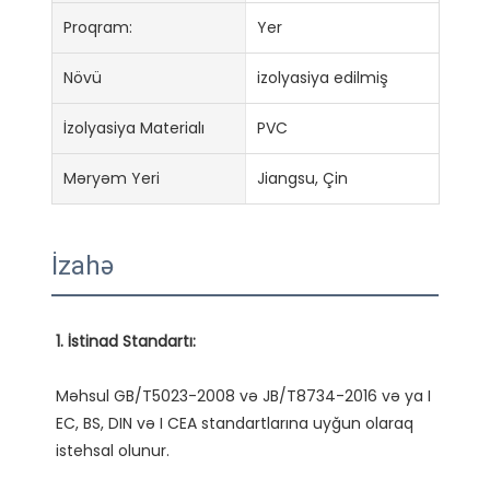
Proqram:
Yer
Növü
izolyasiya edilmiş
İzolyasiya Materialı
PVC
Məryəm Yeri
Jiangsu, Çin
İzahə
Məhsul GB/T5023-2008 və JB/T8734-2016 və ya I 
EC, BS, DIN və I CEA standartlarına uyğun olaraq 