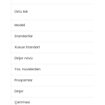
Alüm
Üstü Adı
yuv
Modeli
BLV
Standartlar
JB/
Xüsusi Standart
IEC,
Dirijor növü
Mö
Yox. nüvələrdən
1
Proqramlar
Tiki
Dirijor
Alu
Çərtməsi
PV