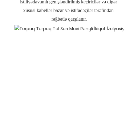
istiliyədavamlı genişləndirilmiş keçiricilər və digər 
xüsusi kabellər bazar və istifadəçilər tərəfindən 