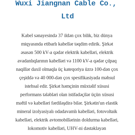
Wuxi Jiangnan Cable Co., 
Kabel sənayesində 37 ildən çox bilik, biz dünya 
miqyasında etibarlı kabellər təqdim edirik. Şirkət 
əsasən 500 kV-a qədər elektrik kabelləri, elektrik 
avadanlıqlarının kabelləri və 1100 kV-a qədər çılpaq 
naqillər daxil olmaqla üç kateqoriya üzrə 100-dən çox 
çeşiddə və 40 000-dən çox spesifikasiyada məhsul 
istehsal edir. Şirkət həmçinin müxtəlif xüsusi 
performans tələbləri olan istifadəçilər üçün xüsusi 
məftil və kabelləri fərdiləşdirə bilər. Şirkətin'un elastik 
mineral izolyasiyalı odadavamlı kabelləri, fotovoltaik 
kabelləri, elektrik avtomobillərinin doldurma kabelləri, 
lokomotiv kabelləri, UHV-ni dəstəkləyən 