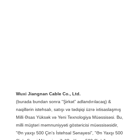
(burada bundan sonra “Şirkət” adlandırılacaq) & 
naqillərin istehsalı, satışı və tədqiqi üzrə ixtisaslaşmış 
Milli Əsas Yüksək və Yeni Texnologiya Müəssisəsi. Bu, 
milli müştəri məmnuniyyəti göstəricisi müəssisəsidir, 
"Ən yaxşı 500 Çin's İstehsal Sənayesi", "Ən Yaxşı 500 