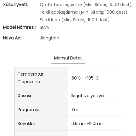
Xüsusiyyəti:
Qrafik fərdiləşdirmə (Min. Sifariş: 1000 dəst),
Fərdi qablaşdırma (Min. Sifariş: 1000 dəst),
Fərdi loqo (Min. Sifariş: 1000 dəst)
Model Nömrəsi::
BLVV
Növü Adı:
JiangNan
Məhsul Detalı
Temperatur
60'C~ +105 'C
Diapazonu
Xüsusi
İkiqat izolyasiya
Proqramlar
Yer
Böyüklük
0.5mm-120mm