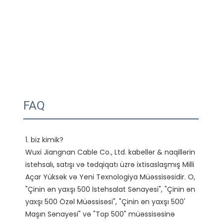
FAQ
1. biz kimik?

Wuxi Jiangnan Cable Co., Ltd. kabellər & naqillərin 
istehsalı, satışı və tədqiqatı üzrə ixtisaslaşmış Milli 
Açar Yüksək və Yeni Texnologiya Müəssisəsidir. O, 
"Çinin ən yaxşı 500 İstehsalat Sənayesi", "Çinin ən 
yaxşı 500 Özəl Müəssisəsi", "Çinin ən yaxşı 500' 
Maşın Sənayesi" və "Top 500" müəssisəsinə 