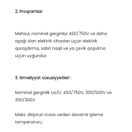
Məhsul, nominal gərginliyi 450/750V və daha 
aşağı olan elektrik cihazları üçün elektrik 
quraşdırma, sabit naqil və ya çevik qoşulma 
Nominal gərginlik Uo/U: 450/750V, 300/500V və 
Maks. dirijorun icazə verilən davamlı işləmə 