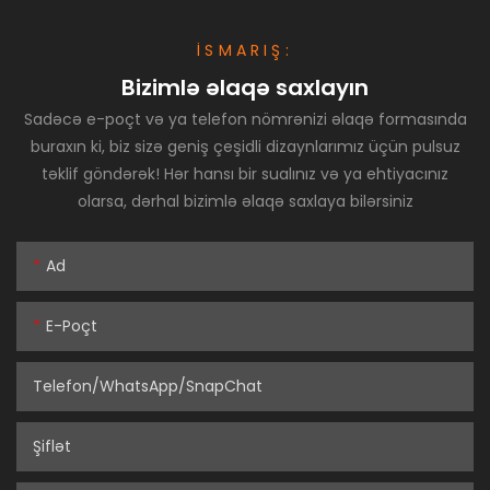
İSMARIŞ:
Bizimlə əlaqə saxlayın
Sadəcə e-poçt və ya telefon nömrənizi əlaqə formasında
buraxın ki, biz sizə geniş çeşidli dizaynlarımız üçün pulsuz
təklif göndərək! Hər hansı bir sualınız və ya ehtiyacınız
olarsa, dərhal bizimlə əlaqə saxlaya bilərsiniz
Ad
E-Poçt
Telefon/WhatsApp/SnapChat
Şiflət