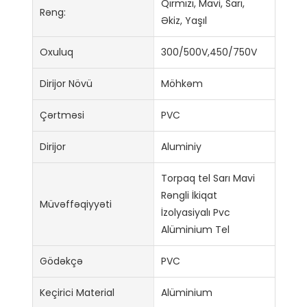
Qırmızı, Mavi, Sarı,
Rəng:
Əkiz, Yaşıl
Oxuluq
300/500V,450/750V
Dirijor Növü
Möhkəm
Çərtməsi
PVC
Dirijor
Aluminiy
Torpaq tel Sarı Mavi
Rəngli İkiqat
Müvəffəqiyyəti
İzolyasiyalı Pvc
Alüminium Tel
Gödəkçə
PVC
Keçirici Material
Alüminium