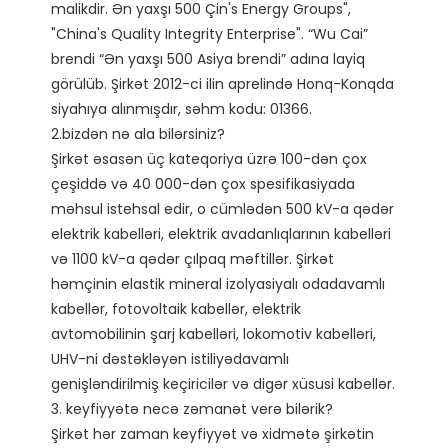
malikdir. Ən yaxşı 500 Çin's Energy Groups", 
"China's Quality Integrity Enterprise". “Wu Cai” 
brendi “Ən yaxşı 500 Asiya brendi” adına layiq 
görülüb. Şirkət 2012-ci ilin aprelində Honq-Konqda 
siyahıya alınmışdır, səhm kodu: 01366. 

2.bizdən nə ala bilərsiniz?

Şirkət əsasən üç kateqoriya üzrə 100-dən çox 
çeşiddə və 40 000-dən çox spesifikasiyada 
məhsul istehsal edir, o cümlədən 500 kV-a qədər 
elektrik kabelləri, elektrik avadanlıqlarının kabelləri 
və 1100 kV-a qədər çılpaq məftillər. Şirkət 
həmçinin elastik mineral izolyasiyalı odadavamlı 
kabellər, fotovoltaik kabellər, elektrik 
avtomobilinin şarj kabelləri, lokomotiv kabelləri, 
UHV-ni dəstəkləyən istiliyədavamlı 
genişləndirilmiş keçiricilər və digər xüsusi kabellər.

3. keyfiyyətə necə zəmanət verə bilərik?

Şirkət hər zaman keyfiyyət və xidmətə şirkətin 