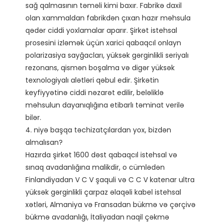
sağ qalmasının təməli kimi baxır. Fabrikə daxil 
olan xammaldan fabrikdən çıxan hazır məhsula 
qədər ciddi yoxlamalar aparır. Şirkət istehsal 
prosesini izləmək üçün xarici qabaqcıl onlayn 
polarizasiya sayğacları, yüksək gərginlikli seriyalı 
rezonans, qismən boşalma və digər yüksək 
texnologiyalı alətləri qəbul edir. Şirkətin 
keyfiyyətinə ciddi nəzarət edilir, beləliklə 
məhsulun dayanıqlığına etibarlı təminat verilə 
bilər. 

4. niyə başqa təchizatçılardan yox, bizdən 
almalısan?

Hazırda şirkət 1600 dəst qabaqcıl istehsal və 
sınaq avadanlığına malikdir, o cümlədən 
Finlandiyadan V C V şaquli və C C V katenar ultra 
yüksək gərginlikli çarpaz əlaqəli kabel istehsal 
xətləri, Almaniya və Fransadan bükmə və çərçivə 
bükmə avadanlığı, İtaliyadan naqil çəkmə 