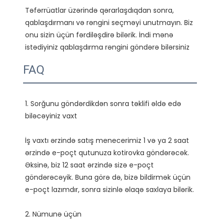
Təfərrüatlar üzərində qərarlaşdıqdan sonra, 
qablaşdırmanı və rəngini seçməyi unutmayın. Biz 
onu sizin üçün fərdiləşdirə bilərik. İndi mənə 
FAQ
1. Sorğunu göndərdikdən sonra təklifi əldə edə 
İş vaxtı ərzində satış menecerimiz 1 və ya 2 saat 
ərzində e-poçt qutunuza kotirovka göndərəcək. 
Əksinə, biz 12 saat ərzində sizə e-poçt 
göndərəcəyik. Buna görə də, bizə bildirmək üçün 