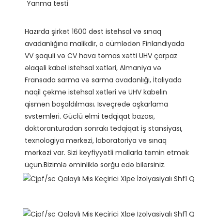
Hazırda şirkət 1600 dəst istehsal və sınaq 
avadanlığına malikdir, o cümlədən Finlandiyada 
VV şaquli və CV hava təmas xətti UHV çarpaz 
əlaqəli kabel istehsal xətləri, Almaniya və 
Fransada sarma və sarma avadanlığı, İtaliyada 
naqil çəkmə istehsal xətləri və UHV kabelin 
qismən boşaldılması. İsveçrədə aşkarlama 
svstemləri. Güclü elmi tədqiqat bazası, 
doktoranturadan sonrakı tədqiqat iş stansiyası, 
texnologiya mərkəzi, laboratoriya və sınaq 
mərkəzi var. Sizi keyfiyyətli mallarla təmin etmək 