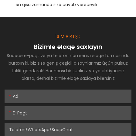
İSMARIŞ:
Bizimlə əlaqə saxlayın
Sadəcə e-poçt və ya telefon nömrənizi əlaqə formasında
buraxın ki, biz sizə geniş çeşidli dizaynlarımız üçün pulsuz
təklif göndərək! Hər hansı bir sualınız və ya ehtiyacınız
olarsa, dərhal bizimlə əlaqə saxlaya bilərsiniz
Ad
E-Poçt
Telefon/WhatsApp/SnapChat