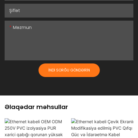
Şiflət
Məzmun
İNDI SORĞU GÖNDƏRIN
Əlaqədar məhsullar