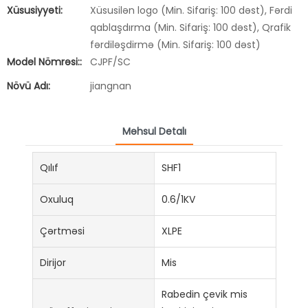
Xüsusiyyəti:
Xüsusilən logo (Min. Sifariş: 100 dəst), Fərdi
qablaşdırma (Min. Sifariş: 100 dəst), Qrafik
fərdiləşdirmə (Min. Sifariş: 100 dəst)
Model Nömrəsi::
CJPF/SC
Növü Adı:
jiangnan
Məhsul Detalı
Qılıf
SHF1
Oxuluq
0.6/1KV
Çərtməsi
XLPE
Dirijor
Mis
Rabedin çevik mis