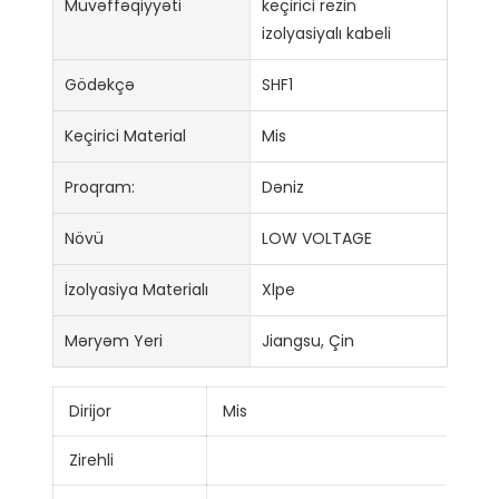
Müvəffəqiyyəti
keçirici rezin
izolyasiyalı kabeli
Gödəkçə
SHF1
Keçirici Material
Mis
Proqram:
Dəniz
Növü
LOW VOLTAGE
İzolyasiya Materialı
Xlpe
Məryəm Yeri
Jiangsu, Çin
Dirijor
Mis
Zirehli