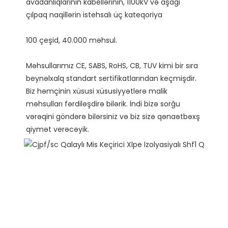
avadanlıqlarının kabellərinin, 1100kV və aşağı 
Məhsullarımız CE, SABS, RoHS, CB, TUV kimi bir sıra 
beynəlxalq standart sertifikatlarından keçmişdir. 
Biz həmçinin xüsusi xüsusiyyətlərə malik 
məhsulları fərdiləşdirə bilərik. İndi bizə sorğu 
vərəqini göndərə bilərsiniz və biz sizə qənaətbəxş 