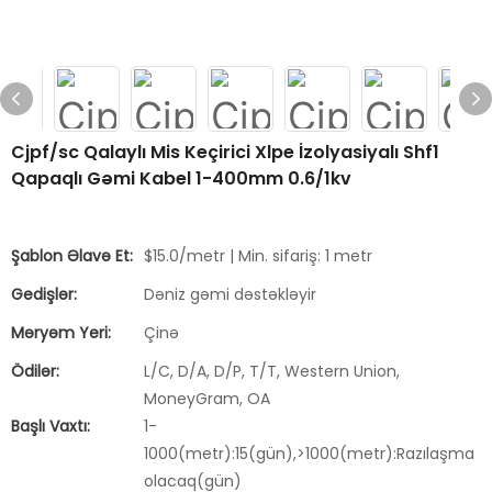
Cjpf/sc Qalaylı Mis Keçirici Xlpe İzolyasiyalı Shf1
Qapaqlı Gəmi Kabel 1-400mm 0.6/1kv
Şablon Əlavə Et:
$15.0/metr | Min. sifariş: 1 metr
Gedişlər:
Dəniz gəmi dəstəkləyir
Məryəm Yeri:
Çinə
Ödilər:
L/C, D/A, D/P, T/T, Western Union,
MoneyGram, OA
Başlı Vaxtı:
1-
1000(metr):15(gün),>1000(metr):Razılaşma
olacaq(gün)