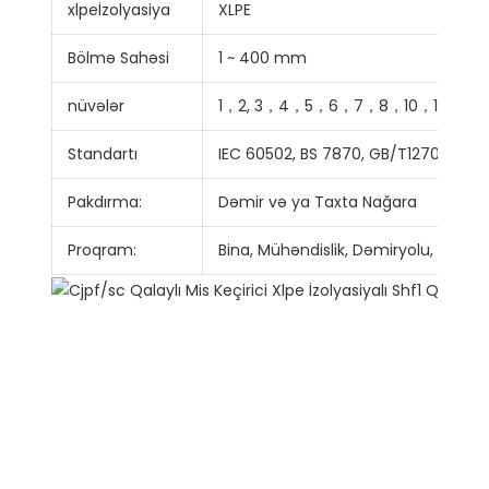
xlpeİzolyasiya
XLPE
Bölmə Sahəsi
1 ~ 400 mm
nüvələr
1，2, 3，4，5，6，7，8，10，12，14
Standartı
IEC 60502, BS 7870, GB/T12706 və ya
Pakdırma:
Dəmir və ya Taxta Nağara
Proqram:
Bina, Mühəndislik, Dəmiryolu, Zavod ti