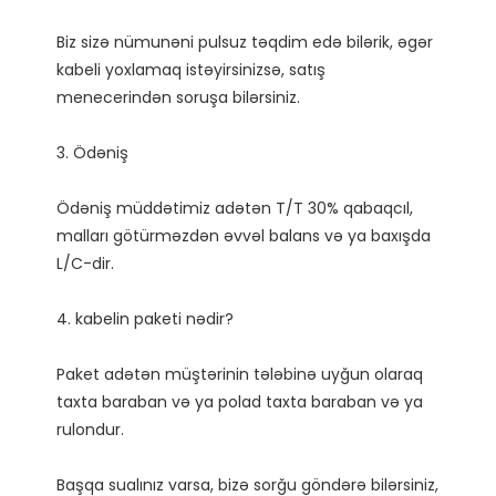
Biz sizə nümunəni pulsuz təqdim edə bilərik, əgər 
kabeli yoxlamaq istəyirsinizsə, satış 
Ödəniş müddətimiz adətən T/T 30% qabaqcıl, 
malları götürməzdən əvvəl balans və ya baxışda 
Paket adətən müştərinin tələbinə uyğun olaraq 
taxta baraban və ya polad taxta baraban və ya 
Başqa sualınız varsa, bizə sorğu göndərə bilərsiniz, 