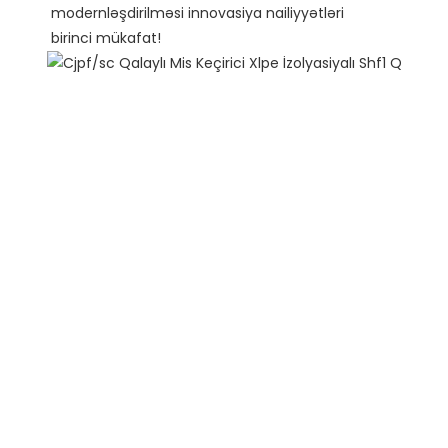
modernləşdirilməsi innovasiya nailiyyətləri
birinci mükafat!