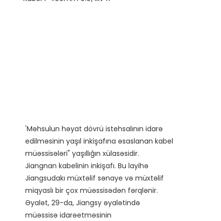
'Məhsulun həyat dövrü istehsalının idarə
edilməsinin yaşıl inkişafına əsaslanan kabel
müəssisələri" yaşıllığın xülasəsidir.
Jiangnan kabelinin inkişafı. Bu layihə
Jiangsudakı müxtəlif sənaye və müxtəlif
miqyaslı bir çox müəssisədən fərqlənir.
Əyalət, 29-da, Jiangsy əyalətində
müəssisə idarəetməsinin