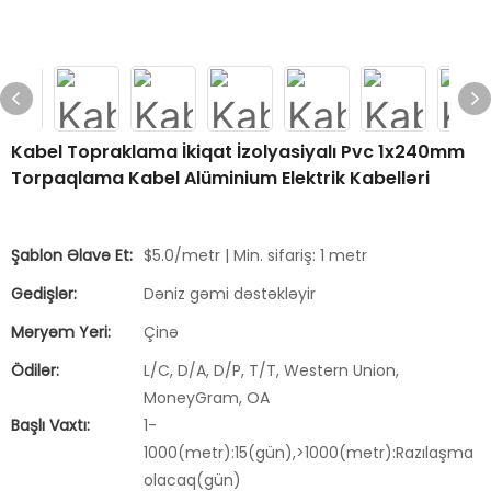
Kabel Topraklama İkiqat İzolyasiyalı Pvc 1x240mm
Torpaqlama Kabel Alüminium Elektrik Kabelləri
Şablon Əlavə Et:
$5.0/metr | Min. sifariş: 1 metr
Gedişlər:
Dəniz gəmi dəstəkləyir
Məryəm Yeri:
Çinə
Ödilər:
L/C, D/A, D/P, T/T, Western Union,
MoneyGram, OA
Başlı Vaxtı:
1-
1000(metr):15(gün),>1000(metr):Razılaşma
olacaq(gün)