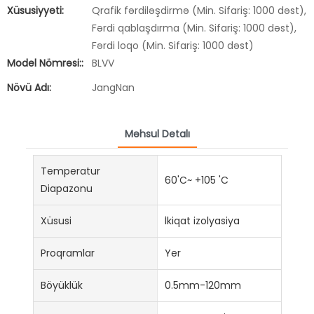
Xüsusiyyəti:
Qrafik fərdiləşdirmə (Min. Sifariş: 1000 dəst),
Fərdi qablaşdırma (Min. Sifariş: 1000 dəst),
Fərdi loqo (Min. Sifariş: 1000 dəst)
Model Nömrəsi::
BLVV
Növü Adı:
JangNan
Məhsul Detalı
Temperatur
60'C~ +105 'C
Diapazonu
Xüsusi
İkiqat izolyasiya
Proqramlar
Yer
Böyüklük
0.5mm-120mm