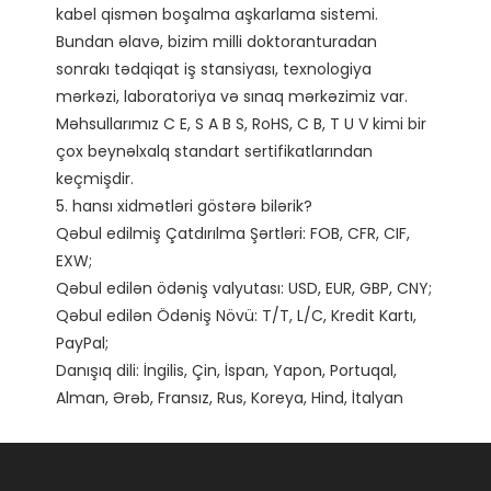
kabel qismən boşalma aşkarlama sistemi.

Bundan əlavə, bizim milli doktoranturadan 
sonrakı tədqiqat iş stansiyası, texnologiya 
mərkəzi, laboratoriya və sınaq mərkəzimiz var. 
Məhsullarımız C E, S A B S, RoHS, C B, T U V kimi bir 
çox beynəlxalq standart sertifikatlarından 
keçmişdir. 

5. hansı xidmətləri göstərə bilərik?

Qəbul edilmiş Çatdırılma Şərtləri: FOB, CFR, CIF, 
EXW;

Qəbul edilən ödəniş valyutası: USD, EUR, GBP, CNY;

Qəbul edilən Ödəniş Növü: T/T, L/C, Kredit Kartı, 
PayPal;

Danışıq dili: İngilis, Çin, İspan, Yapon, Portuqal, 