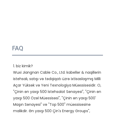
FAQ
1. biz kimik?

Wuxi Jiangnan Cable Co., Ltd. kabellər & naqillərin 
istehsalı, satışı və tədqiqatı üzrə ixtisaslaşmış Milli 
Açar Yüksək və Yeni Texnologiya Müəssisəsidir. O, 
"Çinin ən yaxşı 500 İstehsalat Sənayesi", "Çinin ən 
yaxşı 500 Özəl Müəssisəsi", "Çinin ən yaxşı 500' 
Maşın Sənayesi" və "Top 500" müəssisəsinə 
malikdir. Ən yaxşı 500 Çin's Energy Groups", 