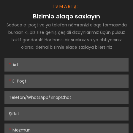
İSMARIŞ:
Bizimlə əlaqə saxlayın
Sadəcə e-poçt və ya telefon nömrənizi əlaqə formasında
buraxın ki, biz sizə geniş çeşidli dizaynlarımız üçün pulsuz
təklif göndərək! Hər hansı bir sualınız və ya ehtiyacınız
olarsa, dərhal bizimlə əlaqə saxlaya bilərsiniz
Ad
E-Poçt
Telefon/WhatsApp/SnapChat
Şiflət
Məzmun