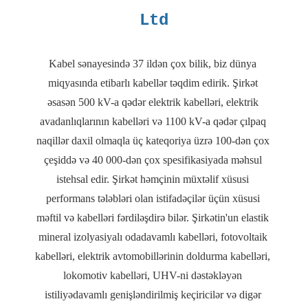
Kabel sənayesində 37 ildən çox bilik, biz dünya 
miqyasında etibarlı kabellər təqdim edirik. Şirkət 
əsasən 500 kV-a qədər elektrik kabelləri, elektrik 
avadanlıqlarının kabelləri və 1100 kV-a qədər çılpaq 
naqillər daxil olmaqla üç kateqoriya üzrə 100-dən çox 
çeşiddə və 40 000-dən çox spesifikasiyada məhsul 
istehsal edir. Şirkət həmçinin müxtəlif xüsusi 
performans tələbləri olan istifadəçilər üçün xüsusi 
məftil və kabelləri fərdiləşdirə bilər. Şirkətin'un elastik 
mineral izolyasiyalı odadavamlı kabelləri, fotovoltaik 
kabelləri, elektrik avtomobillərinin doldurma kabelləri, 
lokomotiv kabelləri, UHV-ni dəstəkləyən 
istiliyədavamlı genişləndirilmiş keçiricilər və digər 