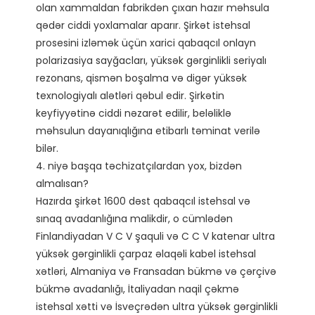
olan xammaldan fabrikdən çıxan hazır məhsula 
qədər ciddi yoxlamalar aparır. Şirkət istehsal 
prosesini izləmək üçün xarici qabaqcıl onlayn 
polarizasiya sayğacları, yüksək gərginlikli seriyalı 
rezonans, qismən boşalma və digər yüksək 
texnologiyalı alətləri qəbul edir. Şirkətin 
keyfiyyətinə ciddi nəzarət edilir, beləliklə 
məhsulun dayanıqlığına etibarlı təminat verilə 
bilər. 

4. niyə başqa təchizatçılardan yox, bizdən 
almalısan?

Hazırda şirkət 1600 dəst qabaqcıl istehsal və 
sınaq avadanlığına malikdir, o cümlədən 
Finlandiyadan V C V şaquli və C C V katenar ultra 
yüksək gərginlikli çarpaz əlaqəli kabel istehsal 
xətləri, Almaniya və Fransadan bükmə və çərçivə 
bükmə avadanlığı, İtaliyadan naqil çəkmə 
istehsal xətti və İsveçrədən ultra yüksək gərginlikli 