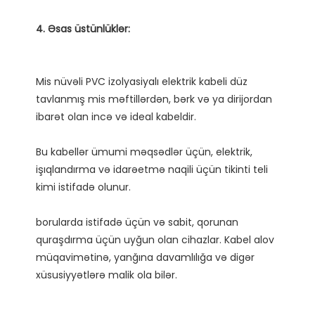
Mis nüvəli PVC izolyasiyalı elektrik kabeli düz 
tavlanmış mis məftillərdən, bərk və ya dirijordan 
Bu kabellər ümumi məqsədlər üçün, elektrik, 
işıqlandırma və idarəetmə naqili üçün tikinti teli 
borularda istifadə üçün və sabit, qorunan 
quraşdırma üçün uyğun olan cihazlar. Kabel alov 
müqavimətinə, yanğına davamlılığa və digər 