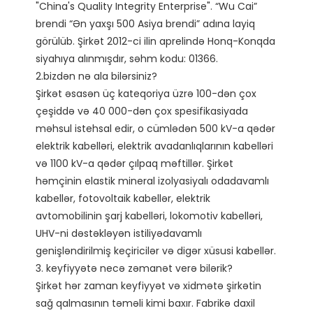
"China's Quality Integrity Enterprise". “Wu Cai” 
brendi “Ən yaxşı 500 Asiya brendi” adına layiq 
görülüb. Şirkət 2012-ci ilin aprelində Honq-Konqda 
siyahıya alınmışdır, səhm kodu: 01366. 

2.bizdən nə ala bilərsiniz?

Şirkət əsasən üç kateqoriya üzrə 100-dən çox 
çeşiddə və 40 000-dən çox spesifikasiyada 
məhsul istehsal edir, o cümlədən 500 kV-a qədər 
elektrik kabelləri, elektrik avadanlıqlarının kabelləri 
və 1100 kV-a qədər çılpaq məftillər. Şirkət 
həmçinin elastik mineral izolyasiyalı odadavamlı 
kabellər, fotovoltaik kabellər, elektrik 
avtomobilinin şarj kabelləri, lokomotiv kabelləri, 
UHV-ni dəstəkləyən istiliyədavamlı 
genişləndirilmiş keçiricilər və digər xüsusi kabellər.

3. keyfiyyətə necə zəmanət verə bilərik?

Şirkət hər zaman keyfiyyət və xidmətə şirkətin 
sağ qalmasının təməli kimi baxır. Fabrikə daxil 