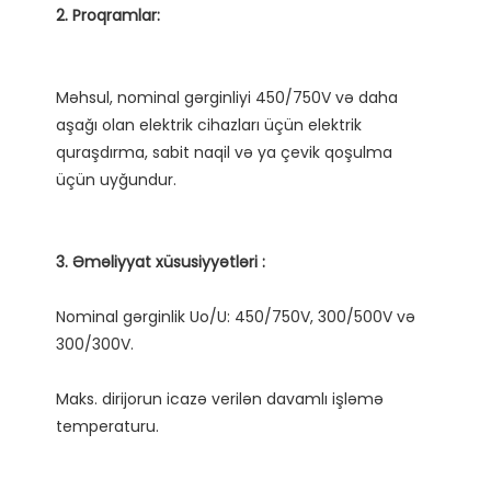
Məhsul, nominal gərginliyi 450/750V və daha 
aşağı olan elektrik cihazları üçün elektrik 
quraşdırma, sabit naqil və ya çevik qoşulma 
Nominal gərginlik Uo/U: 450/750V, 300/500V və 
Maks. dirijorun icazə verilən davamlı işləmə 