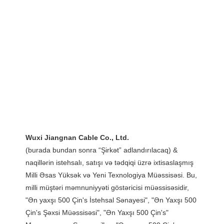
(burada bundan sonra “Şirkət” adlandırılacaq) & 
naqillərin istehsalı, satışı və tədqiqi üzrə ixtisaslaşmış 
Milli Əsas Yüksək və Yeni Texnologiya Müəssisəsi. Bu, 
milli müştəri məmnuniyyəti göstəricisi müəssisəsidir, 
"Ən yaxşı 500 Çin's İstehsal Sənayesi", "Ən Yaxşı 500 
Çin's Şəxsi Müəssisəsi", "Ən Yaxşı 500 Çin's" 