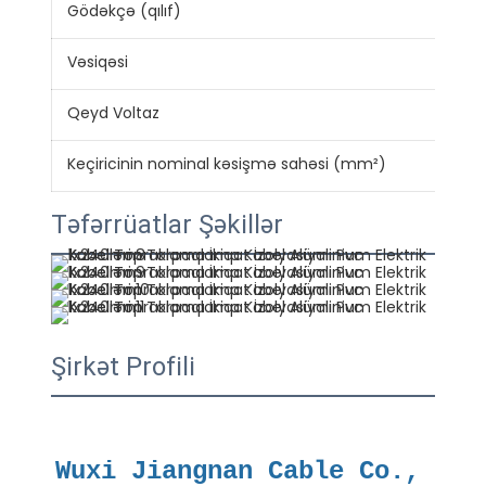
Gödəkçə (qılıf)
PV
Vəsiqəsi
CE 
Qeyd Voltaz
300
Keçiricinin nominal kəsişmə sahəsi (mm²)
0.7
Təfərrüatlar Şəkillər
Şirkət Profili
Wuxi Jiangnan Cable Co., 