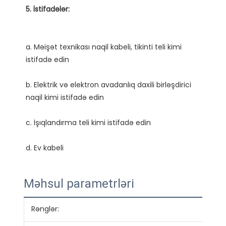
a. Məişət texnikası naqil kabeli, tikinti teli kimi 
b. Elektrik və elektron avadanlıq daxili birləşdirici 
Məhsul parametrləri
Rənglər:
Qırm