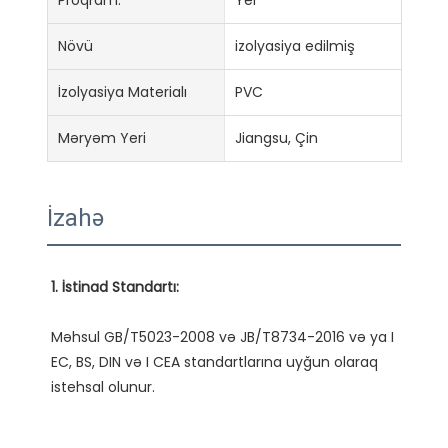
Proqram:
Yer
Növü
izolyasiya edilmiş
İzolyasiya Materialı
PVC
Məryəm Yeri
Jiangsu, Çin
İzahə
Məhsul GB/T5023-2008 və JB/T8734-2016 və ya I 
EC, BS, DIN və I CEA standartlarına uyğun olaraq 