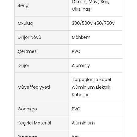
Qırmızı, Mavi, Sarı,
Rəng:
Əkiz, Yaşıl
Oxuluq
300/500V,450/750V
Dirijor Növü
Möhkəm
Çərtməsi
PVC
Dirijor
Aluminiy
Torpaqlama Kabel
Müvəffəqiyyəti
Alüminium Elektrik
Kabelləri
Gödəkçə
PVC
Keçirici Material
Alüminium