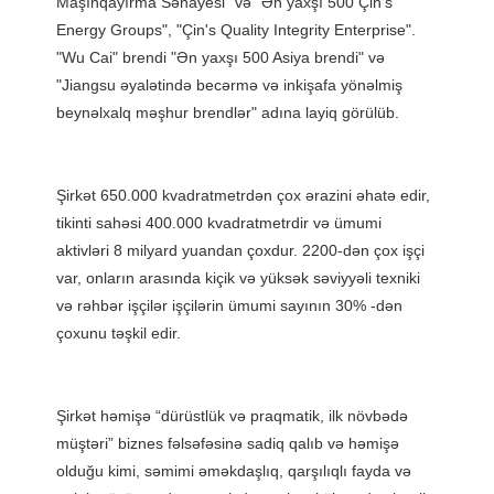
Maşınqayırma Sənayesi" və "Ən yaxşı 500 Çin's 
Energy Groups", "Çin's Quality Integrity Enterprise". 
"Wu Cai" brendi "Ən yaxşı 500 Asiya brendi" və 
"Jiangsu əyalətində becərmə və inkişafa yönəlmiş 
Şirkət 650.000 kvadratmetrdən çox ərazini əhatə edir, 
tikinti sahəsi 400.000 kvadratmetrdir və ümumi 
aktivləri 8 milyard yuandan çoxdur. 2200-dən çox işçi 
var, onların arasında kiçik və yüksək səviyyəli texniki 
və rəhbər işçilər işçilərin ümumi sayının 30% -dən 
Şirkət həmişə “dürüstlük və praqmatik, ilk növbədə 
müştəri” biznes fəlsəfəsinə sadiq qalıb və həmişə 
olduğu kimi, səmimi əməkdaşlıq, qarşılıqlı fayda və 