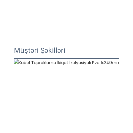
Müştəri Şəkilləri