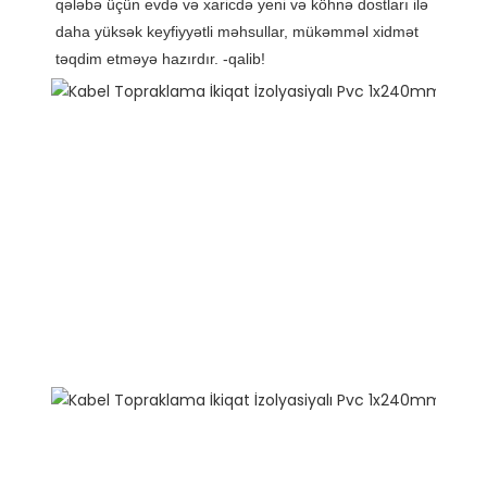
qələbə üçün evdə və xaricdə yeni və köhnə dostları ilə 
daha yüksək keyfiyyətli məhsullar, mükəmməl xidmət 