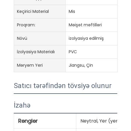
Keçirici Material
Mis
Proqram:
Məişət məftilləri
Növü
izolyasiya edilmiş
İzolyasiya Materialı
PVC
Məryəm Yeri
Jiangsu, Çin
Satıcı tərəfindən tövsiyə olunur
İzahə
Rənglər
Neytral, Yer (yer), Can