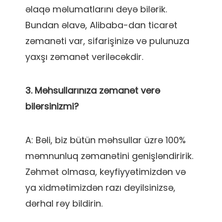
əlaqə məlumatlarını deyə bilərik. 
Bundan əlavə, Alibaba-dan ticarət 
zəmanəti var, sifarişinizə və pulunuza 
3. Məhsullarınıza zəmanət verə 
A: Bəli, biz bütün məhsullar üzrə 100% 
məmnunluq zəmanətini genişləndiririk. 
Zəhmət olmasa, keyfiyyətimizdən və 
ya xidmətimizdən razı deyilsinizsə, 