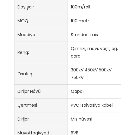
Dəyişdir
100m/roll
MOQ
100 metr
Maddiya
Standart mis
Qırmızı, mavi, yaşıl, ağ,
Rəng:
qara
300kV 450kV 500kV
Oxuluq
750kV
Dirijor Növü
Qapalı
Çərtməsi
PVC izolyasiya kabeli
Dirijor
Mis nüvəsi
Müvəffəqiyyəti
BVB