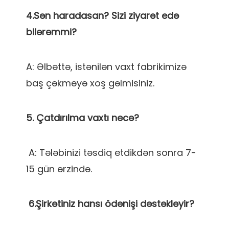
4.Sən haradasan? Sizi ziyarət edə 
A: Əlbəttə, istənilən vaxt fabrikimizə 
 A: Tələbinizi təsdiq etdikdən sonra 7-