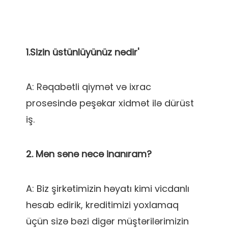
A: Rəqabətli qiymət və ixrac 
prosesində peşəkar xidmət ilə dürüst 
A: Biz şirkətimizin həyatı kimi vicdanlı 
hesab edirik, kreditimizi yoxlamaq 
üçün sizə bəzi digər müştərilərimizin 