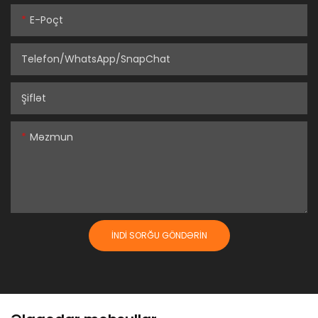
E-Poçt
Telefon/WhatsApp/SnapChat
Şiflət
Məzmun
İNDI SORĞU GÖNDƏRIN