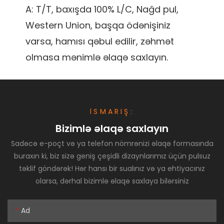
A: T/T, baxışda 100% L/C, Nağd pul, 
Western Union, başqa ödənişiniz 
varsa, hamısı qəbul edilir, zəhmət 
İSMARIŞ:
Bizimlə əlaqə saxlayın
Sadəcə e-poçt və ya telefon nömrənizi əlaqə formasında
buraxın ki, biz sizə geniş çeşidli dizaynlarımız üçün pulsuz
təklif göndərək! Hər hansı bir sualınız və ya ehtiyacınız
olarsa, dərhal bizimlə əlaqə saxlaya bilərsiniz
Ad