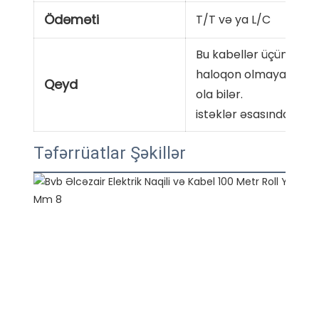
Ödəməti
T/T və ya L/C
Bu kabellər üçün odad
haloqon olmayan, həmç
Qeyd
ola bilər.
istəklər əsasında verili
Təfərrüatlar Şəkillər