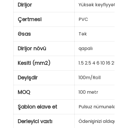
Dirijor
Yüksək keyfiyyətli oks
Çərtməsi
PVC
Əsas
Tək
Dirijor növü
qapalı
Kesiti (mm2)
1.5 2.5 4 6 10 16 25 35 
Dəyişdir
100m/Roll
MOQ
100 metr
Şablon əlavə et
Pulsuz nümunələr
Dərləyici vaxtı
Ödənişinizi aldıqdan s