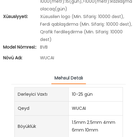
1000(metr):15(gün),>1000(metr):Razılaşma
olacaq(gün)
Xüsusiyyəti:
Xüsusilən logo (Min. Sifariş: 10000 dəst),
Fərdi qablaşdırma (Min. Sifariş: 10000 dəst),
Qrafik fərdiləşdirmə (Min. Sifariş: 10000
dəst)
Model Nömrəsi::
BVB
Növü Adı:
WUCAI
Məhsul Detalı
Dərləyici Vaxtı
10-25 gün
Qeyd
WUCAI
1.5mm 2.5mm 4mm
Böyüklük
6mm 10mm