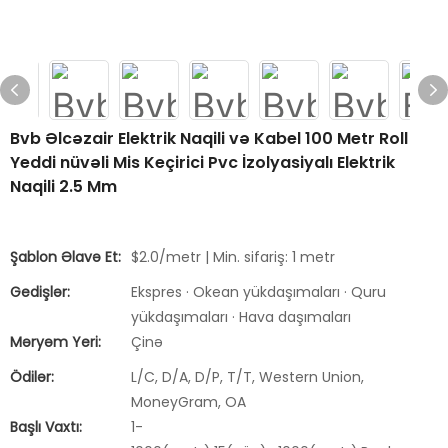
Bvb Əlcəzair Elektrik Naqili və Kabel 100 Metr Roll
Yeddi nüvəli Mis Keçirici Pvc İzolyasiyalı Elektrik
Naqili 2.5 Mm
Şablon Əlavə Et:
$2.0/metr | Min. sifariş: 1 metr
Gedişlər:
Ekspres · Okean yükdaşımaları · Quru
yükdaşımaları · Hava daşımaları
Məryəm Yeri:
Çinə
Ödilər:
L/C, D/A, D/P, T/T, Western Union,
MoneyGram, OA
Başlı Vaxtı:
1-