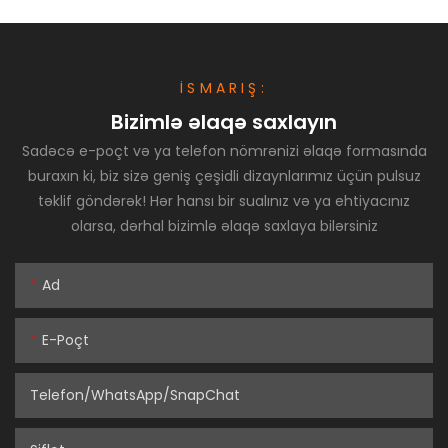
İSMARIŞ:
Bizimlə əlaqə saxlayın
Sadəcə e-poçt və ya telefon nömrənizi əlaqə formasında
buraxın ki, biz sizə geniş çeşidli dizaynlarımız üçün pulsuz
təklif göndərək! Hər hansı bir sualınız və ya ehtiyacınız
olarsa, dərhal bizimlə əlaqə saxlaya bilərsiniz
Ad
E-Poçt
Telefon/WhatsApp/SnapChat