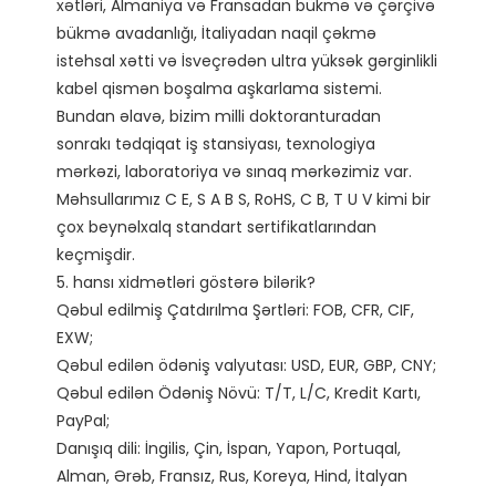
xətləri, Almaniya və Fransadan bükmə və çərçivə 
bükmə avadanlığı, İtaliyadan naqil çəkmə 
istehsal xətti və İsveçrədən ultra yüksək gərginlikli 
kabel qismən boşalma aşkarlama sistemi.

Bundan əlavə, bizim milli doktoranturadan 
sonrakı tədqiqat iş stansiyası, texnologiya 
mərkəzi, laboratoriya və sınaq mərkəzimiz var. 
Məhsullarımız C E, S A B S, RoHS, C B, T U V kimi bir 
çox beynəlxalq standart sertifikatlarından 
keçmişdir. 

5. hansı xidmətləri göstərə bilərik?

Qəbul edilmiş Çatdırılma Şərtləri: FOB, CFR, CIF, 
EXW;

Qəbul edilən ödəniş valyutası: USD, EUR, GBP, CNY;

Qəbul edilən Ödəniş Növü: T/T, L/C, Kredit Kartı, 
PayPal;

Danışıq dili: İngilis, Çin, İspan, Yapon, Portuqal, 