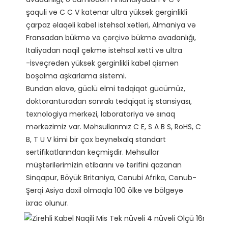
şaquli və C C V katenar ultra yüksək gərginlikli 
çarpaz əlaqəli kabel istehsal xətləri, Almaniya və 
Fransadan bükmə və çərçivə bükmə avadanlığı, 
İtaliyadan naqil çəkmə istehsal xətti və ultra 
-İsveçrədən yüksək gərginlikli kabel qismən 
boşalma aşkarlama sistemi.

Bundan əlavə, güclü elmi tədqiqat gücümüz, 
doktoranturadan sonrakı tədqiqat iş stansiyası, 
texnologiya mərkəzi, laboratoriya və sınaq 
mərkəzimiz var. Məhsullarımız C E, S A B S, RoHS, C 
B, T U V kimi bir çox beynəlxalq standart 
sertifikatlarından keçmişdir. Məhsullar 
müştərilərimizin etibarını və tərifini qazanan 
Sinqapur, Böyük Britaniya, Cənubi Afrika, Cənub-
Şərqi Asiya daxil olmaqla 100 ölkə və bölgəyə 