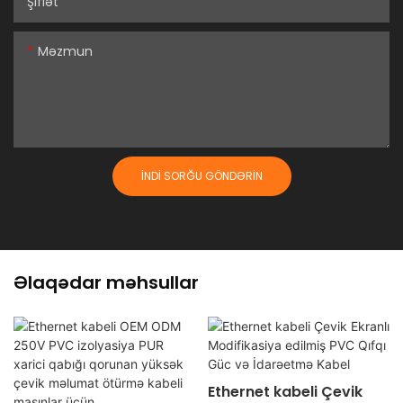
Şiflət
Məzmun
İNDI SORĞU GÖNDƏRIN
Əlaqədar məhsullar
Ethernet kabeli Çevik