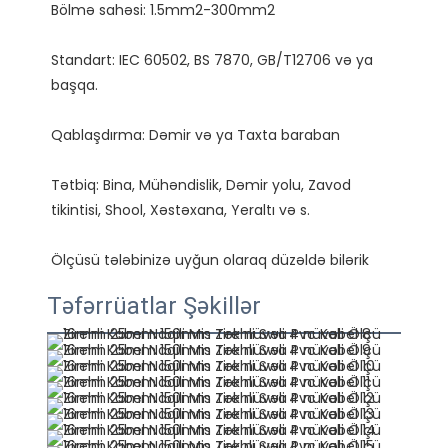
Standart: IEC 60502, BS 7870, GB/T12706 və ya 
Tətbiq: Bina, Mühəndislik, Dəmir yolu, Zavod 
Təfərrüatlar Şəkillər