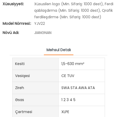
Xüsusiyyəti:
Xüsusilən logo (Min. Sifariş: 1000 dəst), Fərdi
qablaşdırma (Min. Sifariş: 1000 dəst), Qrafik
fərdiləşdirmə (Min. Sifariş: 1000 dəst)
Model Nömrəsi::
YJV22
Növü Adı:
JIANGNAN
Məhsul Detalı
Kesiti
1,5-630 mm²
Vəsiqəsi
CE TUV
Zireh
SWA STA AWA ATA
Əsas
1 2 3 4 5
Çərtməsi
XLPE