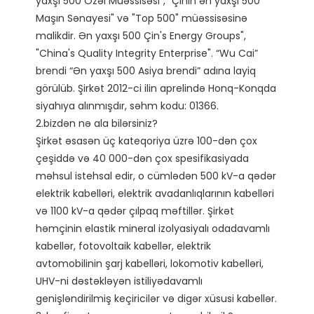
yaxşı 500 Özəl Müəssisəsi", "Çinin ən yaxşı 500' 
Maşın Sənayesi" və "Top 500" müəssisəsinə 
malikdir. Ən yaxşı 500 Çin's Energy Groups", 
"China's Quality Integrity Enterprise". “Wu Cai” 
brendi “Ən yaxşı 500 Asiya brendi” adına layiq 
görülüb. Şirkət 2012-ci ilin aprelində Honq-Konqda 
siyahıya alınmışdır, səhm kodu: 01366. 

2.bizdən nə ala bilərsiniz?

Şirkət əsasən üç kateqoriya üzrə 100-dən çox 
çeşiddə və 40 000-dən çox spesifikasiyada 
məhsul istehsal edir, o cümlədən 500 kV-a qədər 
elektrik kabelləri, elektrik avadanlıqlarının kabelləri 
və 1100 kV-a qədər çılpaq məftillər. Şirkət 
həmçinin elastik mineral izolyasiyalı odadavamlı 
kabellər, fotovoltaik kabellər, elektrik 
avtomobilinin şarj kabelləri, lokomotiv kabelləri, 
UHV-ni dəstəkləyən istiliyədavamlı 
genişləndirilmiş keçiricilər və digər xüsusi kabellər.
