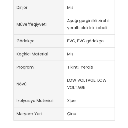
Dirijor
Mis
Aşağı gərginlikli zirehli
Müvəffəqiyyəti
yeraltı elektrik kabeli
Gödəkçə
PVC, PVC gödəkçə
Keçirici Material
Mis
Proqram:
Tikinti, Yeraltı
LOW VOLTAGE, LOW
Növü
VOLTAGE
İzolyasiya Materialı
Xlpe
Məryəm Yeri
Çinə