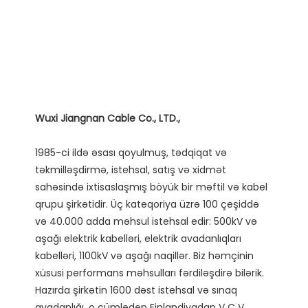
1985-ci ildə əsası qoyulmuş, tədqiqat və 
təkmilləşdirmə, istehsal, satış və xidmət 
sahəsində ixtisaslaşmış böyük bir məftil və kabel 
qrupu şirkətidir. Üç kateqoriya üzrə 100 çeşiddə 
və 40.000 adda məhsul istehsal edir: 500kV və 
aşağı elektrik kabelləri, elektrik avadanlıqları 
kabelləri, 1100kV və aşağı naqillər. Biz həmçinin 
xüsusi performans məhsulları fərdiləşdirə bilərik.

Hazırda şirkətin 1600 dəst istehsal və sınaq 
avadanlığı, o cümlədən Finlandiyadan V C V 