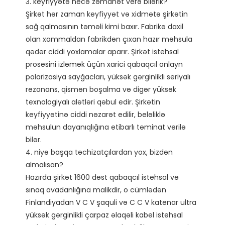
3. keyfiyyətə necə zəmanət verə bilərik?

Şirkət hər zaman keyfiyyət və xidmətə şirkətin 
sağ qalmasının təməli kimi baxır. Fabrikə daxil 
olan xammaldan fabrikdən çıxan hazır məhsula 
qədər ciddi yoxlamalar aparır. Şirkət istehsal 
prosesini izləmək üçün xarici qabaqcıl onlayn 
polarizasiya sayğacları, yüksək gərginlikli seriyalı 
rezonans, qismən boşalma və digər yüksək 
texnologiyalı alətləri qəbul edir. Şirkətin 
keyfiyyətinə ciddi nəzarət edilir, beləliklə 
məhsulun dayanıqlığına etibarlı təminat verilə 
bilər. 

4. niyə başqa təchizatçılardan yox, bizdən 
almalısan?

Hazırda şirkət 1600 dəst qabaqcıl istehsal və 
sınaq avadanlığına malikdir, o cümlədən 
Finlandiyadan V C V şaquli və C C V katenar ultra 
yüksək gərginlikli çarpaz əlaqəli kabel istehsal 