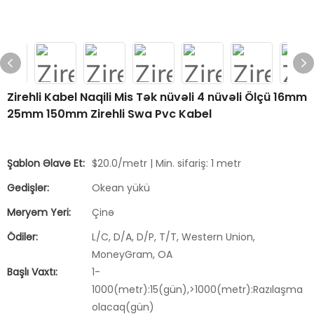
Zirehli Kabel Naqili Mis Tək nüvəli 4 nüvəli Ölçü 16mm
25mm 150mm Zirehli Swa Pvc Kabel
Şablon Əlavə Et:
$20.0/metr | Min. sifariş: 1 metr
Gedişlər:
Okean yükü
Məryəm Yeri:
Çinə
Ödilər:
L/C, D/A, D/P, T/T, Western Union,
MoneyGram, OA
Başlı Vaxtı:
1-
1000(metr):15(gün),>1000(metr):Razılaşma
olacaq(gün)