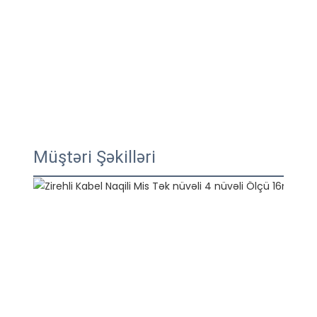
Müştəri Şəkilləri