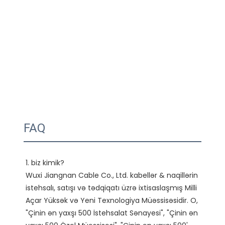
FAQ
1. biz kimik?

Wuxi Jiangnan Cable Co., Ltd. kabellər & naqillərin 
istehsalı, satışı və tədqiqatı üzrə ixtisaslaşmış Milli 
Açar Yüksək və Yeni Texnologiya Müəssisəsidir. O, 
"Çinin ən yaxşı 500 İstehsalat Sənayesi", "Çinin ən 