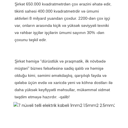
Şirkət 650.000 kvadratmetrdən çox ərazini əhatə edir, 
tikinti sahəsi 400.000 kvadratmetrdir və ümumi 
aktivləri 8 milyard yuandan çoxdur. 2200-dən çox işçi 
var, onların arasında kiçik və yüksək səviyyəli texniki 
və rəhbər işçilər işçilərin ümumi sayının 30% -dən 
Şirkət həmişə “dürüstlük və praqmatik, ilk növbədə 
müştəri” biznes fəlsəfəsinə sadiq qalıb və həmişə 
olduğu kimi, səmimi əməkdaşlıq, qarşılıqlı fayda və 
qələbə üçün evdə və xaricdə yeni və köhnə dostları ilə 
daha yüksək keyfiyyətli məhsullar, mükəmməl xidmət 