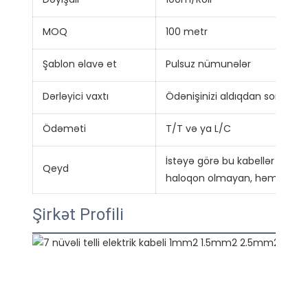
MOQ
100 metr
Şablon əlavə et
Pulsuz nümunələr
Dərləyici vaxtı
Ödənişinizi aldıqdan sonra 7 
Ödəməti
T/T və ya L/C
İstəyə görə bu kabellər üçün
Qeyd
haloqon olmayan, həmçinin tur
Şirkət Profili