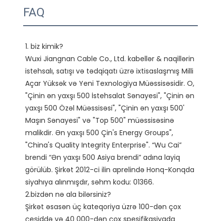
FAQ
1. biz kimik?

Wuxi Jiangnan Cable Co., Ltd. kabellər & naqillərin 
istehsalı, satışı və tədqiqatı üzrə ixtisaslaşmış Milli 
Açar Yüksək və Yeni Texnologiya Müəssisəsidir. O, 
"Çinin ən yaxşı 500 İstehsalat Sənayesi", "Çinin ən 
yaxşı 500 Özəl Müəssisəsi", "Çinin ən yaxşı 500' 
Maşın Sənayesi" və "Top 500" müəssisəsinə 
malikdir. Ən yaxşı 500 Çin's Energy Groups", 
"China's Quality Integrity Enterprise". “Wu Cai” 
brendi “Ən yaxşı 500 Asiya brendi” adına layiq 
görülüb. Şirkət 2012-ci ilin aprelində Honq-Konqda 
siyahıya alınmışdır, səhm kodu: 01366. 

2.bizdən nə ala bilərsiniz?

Şirkət əsasən üç kateqoriya üzrə 100-dən çox 
çeşiddə və 40 000-dən çox spesifikasiyada 