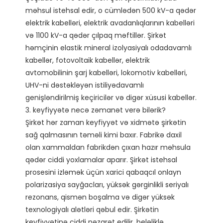
məhsul istehsal edir, o cümlədən 500 kV-a qədər 
elektrik kabelləri, elektrik avadanlıqlarının kabelləri 
və 1100 kV-a qədər çılpaq məftillər. Şirkət 
həmçinin elastik mineral izolyasiyalı odadavamlı 
kabellər, fotovoltaik kabellər, elektrik 
avtomobilinin şarj kabelləri, lokomotiv kabelləri, 
UHV-ni dəstəkləyən istiliyədavamlı 
genişləndirilmiş keçiricilər və digər xüsusi kabellər.

3. keyfiyyətə necə zəmanət verə bilərik?

Şirkət hər zaman keyfiyyət və xidmətə şirkətin 
sağ qalmasının təməli kimi baxır. Fabrikə daxil 
olan xammaldan fabrikdən çıxan hazır məhsula 
qədər ciddi yoxlamalar aparır. Şirkət istehsal 
prosesini izləmək üçün xarici qabaqcıl onlayn 
polarizasiya sayğacları, yüksək gərginlikli seriyalı 
rezonans, qismən boşalma və digər yüksək 
texnologiyalı alətləri qəbul edir. Şirkətin 
keyfiyyətinə ciddi nəzarət edilir, beləliklə 