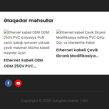
Əlaqədar məhsullar
Ethernet kabeli Çevik
Ekranlı Modifikasiya
Ethernet kabeli OEM
edilmiş PVC Qıfqı Güc və
ODM 250V PVC
İdarəetmə Kabel
izolyasiya PUR xarici
qabığı qorunan yüksək
çevik məlumat ötürmə
kabeli maşınlar üçün
Copyright © 2026
Jiangnan kabeli
|
Sitt