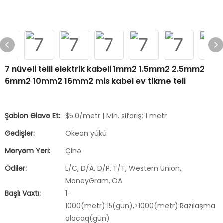
7 nüvəli telli elektrik kabeli 1mm2 1.5mm2 2.5mm2
6mm2 10mm2 16mm2 mis kabel ev tikmə teli
Şablon Əlavə Et:
$5.0/metr | Min. sifariş: 1 metr
Gedişlər:
Okean yükü
Məryəm Yeri:
Çinə
Ödilər:
L/C, D/A, D/P, T/T, Western Union,
MoneyGram, OA
Başlı Vaxtı:
1-
1000(metr):15(gün),>1000(metr):Razılaşma
olacaq(gün)