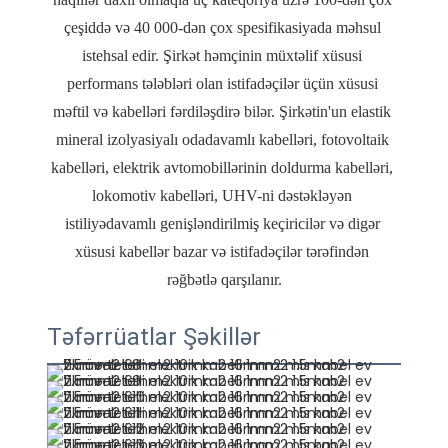
çeşiddə və 40 000-dən çox spesifikasiyada məhsul 
istehsal edir. Şirkət həmçinin müxtəlif xüsusi 
performans tələbləri olan istifadəçilər üçün xüsusi 
məftil və kabelləri fərdiləşdirə bilər. Şirkətin'un elastik 
mineral izolyasiyalı odadavamlı kabelləri, fotovoltaik 
kabelləri, elektrik avtomobillərinin doldurma kabelləri, 
lokomotiv kabelləri, UHV-ni dəstəkləyən 
istiliyədavamlı genişləndirilmiş keçiricilər və digər 
xüsusi kabellər bazar və istifadəçilər tərəfindən 
Təfərrüatlar Şəkillər