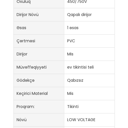
Oxuluq
450/750V
Dirijor Növü
Qapalı dirijor
Əsas
1 əsas
Çərtməsi
PVC
Dirijor
Mis
Müvəffəqiyyəti
ev tikintisi teli
Gödəkçə
Qabızsız
Keçirici Material
Mis
Proqram:
Tikinti
Növü
LOW VOLTAGE