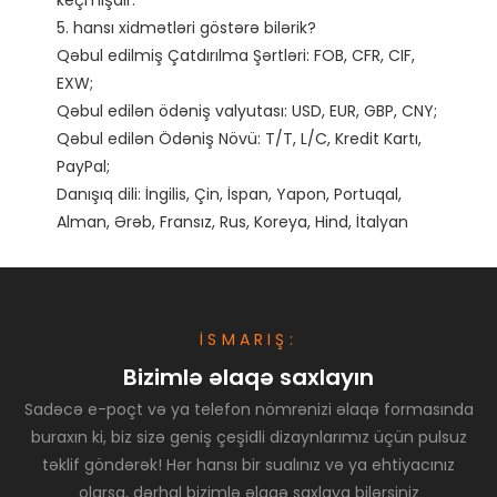
keçmişdir. 

5. hansı xidmətləri göstərə bilərik?

Qəbul edilmiş Çatdırılma Şərtləri: FOB, CFR, CIF, 
EXW;

Qəbul edilən ödəniş valyutası: USD, EUR, GBP, CNY;

Qəbul edilən Ödəniş Növü: T/T, L/C, Kredit Kartı, 
PayPal;

Danışıq dili: İngilis, Çin, İspan, Yapon, Portuqal, 
İSMARIŞ:
Bizimlə əlaqə saxlayın
Sadəcə e-poçt və ya telefon nömrənizi əlaqə formasında
buraxın ki, biz sizə geniş çeşidli dizaynlarımız üçün pulsuz
təklif göndərək! Hər hansı bir sualınız və ya ehtiyacınız
olarsa, dərhal bizimlə əlaqə saxlaya bilərsiniz