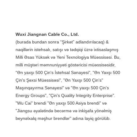
(burada bundan sonra “Şirkət” adlandırılacaq) & 
naqillərin istehsalı, satışı və tədqiqi üzrə ixtisaslaşmış 
Milli Əsas Yüksək və Yeni Texnologiya Müəssisəsi. Bu, 
milli müştəri məmnuniyyəti göstəricisi müəssisəsidir, 
"Ən yaxşı 500 Çin's İstehsal Sənayesi", "Ən Yaxşı 500 
Çin's Şəxsi Müəssisəsi", "Ən Yaxşı 500 Çin's" 
Maşınqayırma Sənayesi" və "Ən yaxşı 500 Çin's 
Energy Groups", "Çin's Quality Integrity Enterprise". 
"Wu Cai" brendi "Ən yaxşı 500 Asiya brendi" və 
"Jiangsu əyalətində becərmə və inkişafa yönəlmiş 