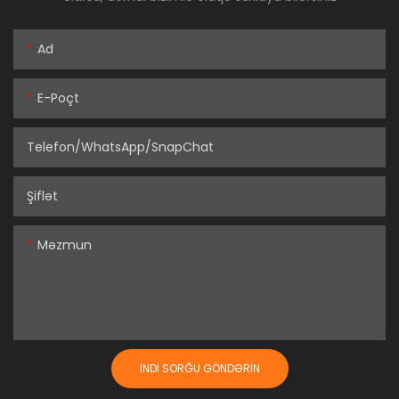
Ad
E-Poçt
Telefon/WhatsApp/SnapChat
Şiflət
Məzmun
İNDI SORĞU GÖNDƏRIN