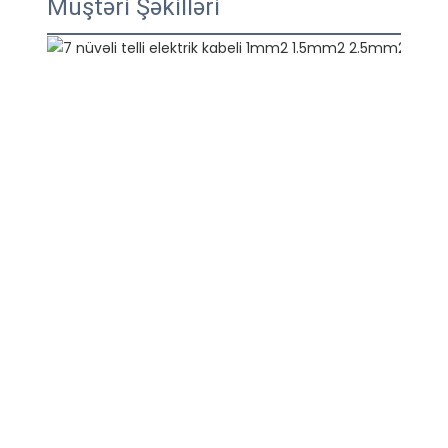
Müştəri Şəkilləri