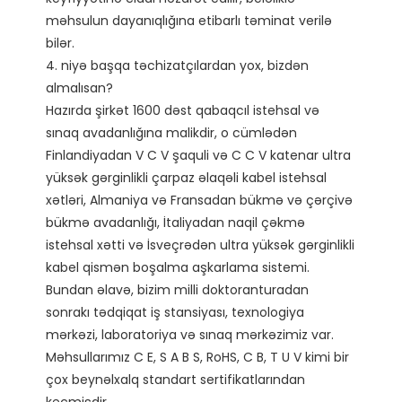
məhsulun dayanıqlığına etibarlı təminat verilə 
bilər. 

4. niyə başqa təchizatçılardan yox, bizdən 
almalısan?

Hazırda şirkət 1600 dəst qabaqcıl istehsal və 
sınaq avadanlığına malikdir, o cümlədən 
Finlandiyadan V C V şaquli və C C V katenar ultra 
yüksək gərginlikli çarpaz əlaqəli kabel istehsal 
xətləri, Almaniya və Fransadan bükmə və çərçivə 
bükmə avadanlığı, İtaliyadan naqil çəkmə 
istehsal xətti və İsveçrədən ultra yüksək gərginlikli 
kabel qismən boşalma aşkarlama sistemi.

Bundan əlavə, bizim milli doktoranturadan 
sonrakı tədqiqat iş stansiyası, texnologiya 
mərkəzi, laboratoriya və sınaq mərkəzimiz var. 
Məhsullarımız C E, S A B S, RoHS, C B, T U V kimi bir 
çox beynəlxalq standart sertifikatlarından 