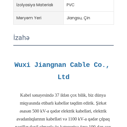
İzolyasiya Materialı
PVC
Məryəm Yeri
Jiangsu, Çin
İzahə
Wuxi Jiangnan Cable Co., 
Kabel sənayesində 37 ildən çox bilik, biz dünya 
miqyasında etibarlı kabellər təqdim edirik. Şirkət 
əsasən 500 kV-a qədər elektrik kabelləri, elektrik 
avadanlıqlarının kabelləri və 1100 kV-a qədər çılpaq 
naqillər daxil olmaqla üç kateqoriya üzrə 100-dən çox 