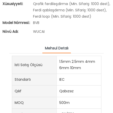
Xüsusiyyəti:
Qrafik fərdiləşdirmə (Min. Sifariş: 1000 dəst),
Fərdi qablaşdırma (Min. Sifariş: 1000 dəst),
Fərdi loqo (Min. Sifariş: 1000 dəst)
Model Nömrəsi::
BVB
Növü Adı:
WUCAI
Məhsul Detalı
1.5mm 2.5mm 4mm
İsti Satış Ölçüsü
6mm 10mm
Standartı
IEC
Qılıf
Qabızsız
MOQ
500m