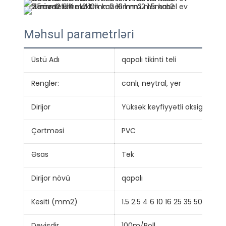
Məhsul parametrləri
Üstü Adı
qapalı tikinti teli
Rənglər:
canlı, neytral, yer
Dirijor
Yüksək keyfiyyətli oksigensiz 
Çərtməsi
PVC
Əsas
Tək
Dirijor növü
qapalı
Kesiti (mm2)
1.5 2.5 4 6 10 16 25 35 50
Dəyişdir
100m/Roll