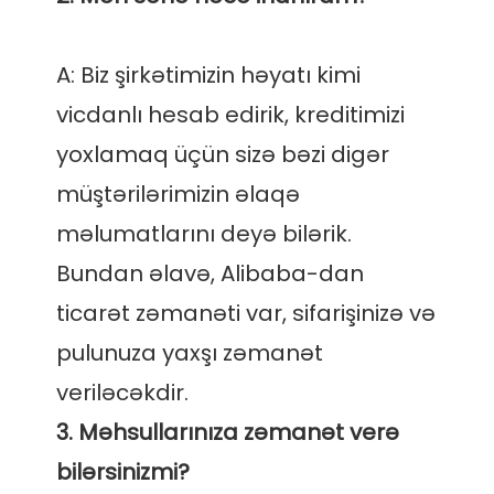
A: Biz şirkətimizin həyatı kimi 
vicdanlı hesab edirik, kreditimizi 
yoxlamaq üçün sizə bəzi digər 
müştərilərimizin əlaqə 
məlumatlarını deyə bilərik. 
Bundan əlavə, Alibaba-dan 
ticarət zəmanəti var, sifarişinizə və 
pulunuza yaxşı zəmanət 
3. Məhsullarınıza zəmanət verə 