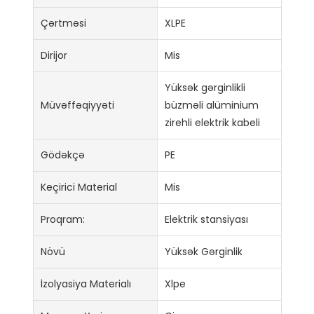
Çərtməsi
XLPE
Dirijor
Mis
Yüksək gərginlikli
Müvəffəqiyyəti
büzməli alüminium
zirehli elektrik kabeli
Gödəkçə
PE
Keçirici Material
Mis
Proqram:
Elektrik stansiyası
Növü
Yüksək Gərginlik
İzolyasiya Materialı
Xlpe