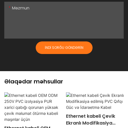
Məzmun
İNDI SORĞU GÖNDƏRIN
Əlaqədar məhsullar
Ethernet kabeli Çevik
Ekranlı Modifikasiya