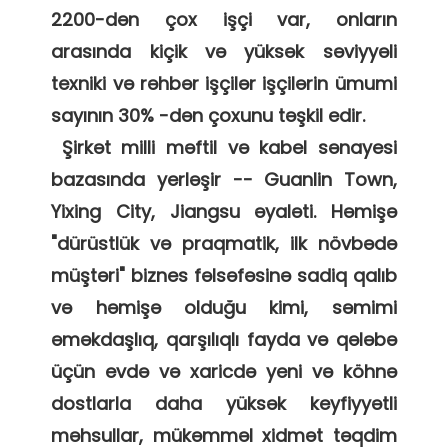
2200-dən çox işçi var, onların 
arasında kiçik və yüksək səviyyəli 
texniki və rəhbər işçilər işçilərin ümumi 
sayının 30% -dən çoxunu təşkil edir. 

 Şirkət milli məftil və kabel sənayesi 
bazasında yerləşir -- Guanlin Town, 
Yixing City, Jiangsu əyaləti. Həmişə 
"dürüstlük və praqmatik, ilk növbədə 
müştəri" biznes fəlsəfəsinə sadiq qalıb 
və həmişə olduğu kimi, səmimi 
əməkdaşlıq, qarşılıqlı fayda və qələbə 
üçün evdə və xaricdə yeni və köhnə 
dostlarla daha yüksək keyfiyyətli 
məhsullar, mükəmməl xidmət təqdim 