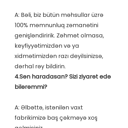
A: Bəli, biz bütün məhsullar üzrə 
100% məmnunluq zəmanətini 
genişləndiririk. Zəhmət olmasa, 
keyfiyyətimizdən və ya 
xidmətimizdən razı deyilsinizsə, 
4.Sən haradasan? Sizi ziyarət edə 
A: Əlbəttə, istənilən vaxt 
fabrikimizə baş çəkməyə xoş 