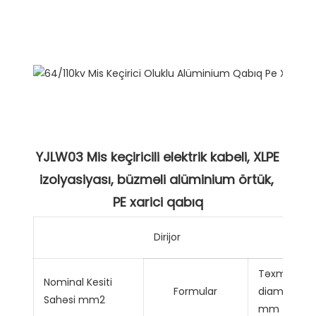
YJLW03 Mis keçiricili elektrik kabeli, XLPE 
izolyasiyası, büzməli alüminium örtük, 
Dirijor
Təxminən
Nominal Kesiti
Formular
diametri
Sahəsi mm2
mm