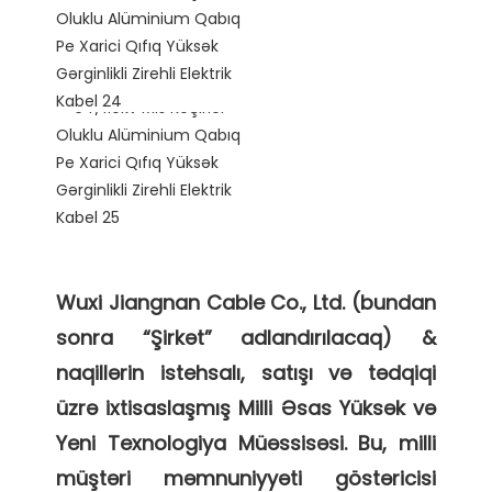
Wuxi Jiangnan Cable Co., Ltd. (bundan 
sonra “Şirkət” adlandırılacaq) & 
naqillərin istehsalı, satışı və tədqiqi 
üzrə ixtisaslaşmış Milli Əsas Yüksək və 
Yeni Texnologiya Müəssisəsi. Bu, milli 
müştəri məmnuniyyəti göstəricisi 