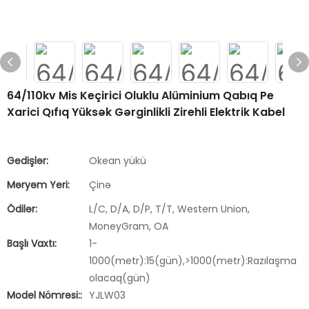
64/110kv Mis Keçirici Oluklu Alüminium Qabıq Pe
Xarici Qıfıq Yüksək Gərginlikli Zirehli Elektrik Kabel
Gedişlər:
Okean yükü
Məryəm Yeri:
Çinə
Ödilər:
L/C, D/A, D/P, T/T, Western Union,
MoneyGram, OA
Başlı Vaxtı:
1-
1000(metr):15(gün),>1000(metr):Razılaşma
olacaq(gün)
Model Nömrəsi::
YJLW03