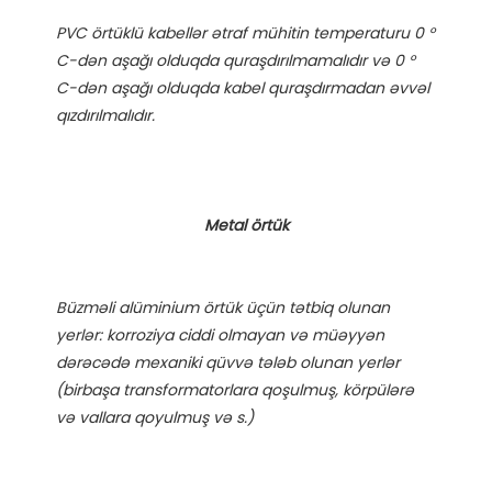
PVC örtüklü kabellər ətraf mühitin temperaturu 0 ° 
C-dən aşağı olduqda quraşdırılmamalıdır və 0 ° 
C-dən aşağı olduqda kabel quraşdırmadan əvvəl 
Büzməli alüminium örtük üçün tətbiq olunan 
yerlər: korroziya ciddi olmayan və müəyyən 
dərəcədə mexaniki qüvvə tələb olunan yerlər 
(birbaşa transformatorlara qoşulmuş, körpülərə 