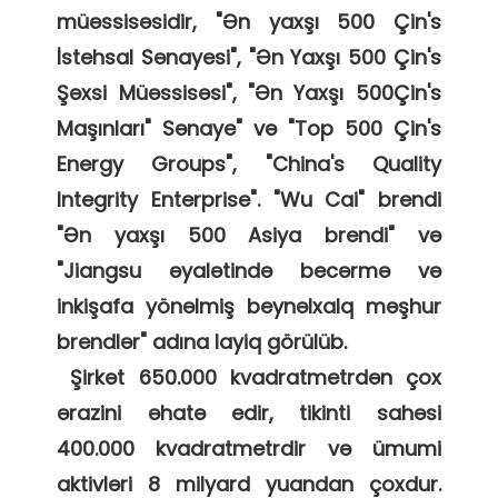
müəssisəsidir, "Ən yaxşı 500 Çin's 
İstehsal Sənayesi", "Ən Yaxşı 500 Çin's 
Şəxsi Müəssisəsi", "Ən Yaxşı 500Çin's 
Maşınları" Sənaye" və "Top 500 Çin's 
Energy Groups", "China's Quality 
Integrity Enterprise". "Wu Cai" brendi 
"Ən yaxşı 500 Asiya brendi" və 
"Jiangsu əyalətində becərmə və 
inkişafa yönəlmiş beynəlxalq məşhur 
brendlər" adına layiq görülüb. 

 Şirkət 650.000 kvadratmetrdən çox 
ərazini əhatə edir, tikinti sahəsi 
400.000 kvadratmetrdir və ümumi 
aktivləri 8 milyard yuandan çoxdur. 