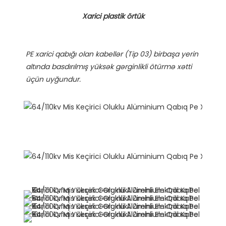
PE xarici qabığı olan kabellər (Tip 03) birbaşa yerin 
altında basdırılmış yüksək gərginlikli ötürmə xətti 