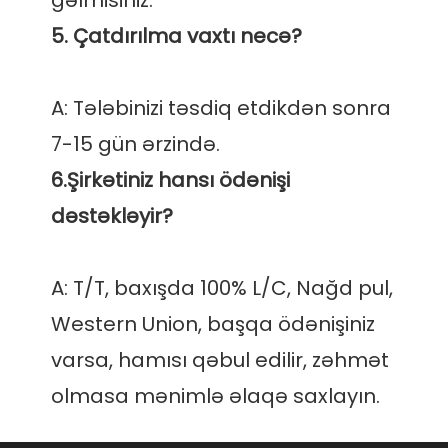
A: Tələbinizi təsdiq etdikdən sonra 
6.Şirkətiniz hansı ödənişi 
A: T/T, baxışda 100% L/C, Nağd pul, 
Western Union, başqa ödənişiniz 
varsa, hamısı qəbul edilir, zəhmət 