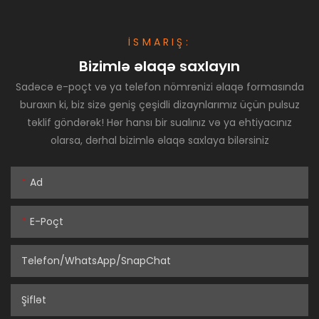
İSMARIŞ:
Bizimlə əlaqə saxlayın
Sadəcə e-poçt və ya telefon nömrənizi əlaqə formasında
buraxın ki, biz sizə geniş çeşidli dizaynlarımız üçün pulsuz
təklif göndərək! Hər hansı bir sualınız və ya ehtiyacınız
olarsa, dərhal bizimlə əlaqə saxlaya bilərsiniz
Ad
E-Poçt
Telefon/WhatsApp/SnapChat
Şiflət