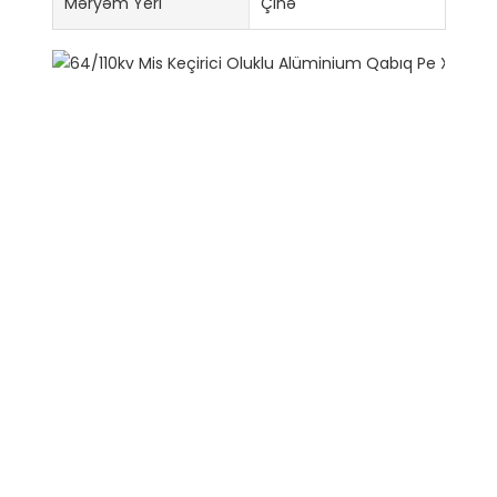
Məryəm Yeri
Çinə