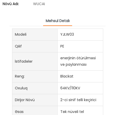
Növü Adı:
WUCAI
Məhsul Detalı
Modeli
YJLW03
Qılıf
PE
enerjinin ötürülməsi
İstifadələr
və paylanması
Rəng:
Blackat
Oxuluq
64KV/110KV
Dirijor Növü
2-ci sinif telli keçirici
Əsas
Tək nüvəli tel