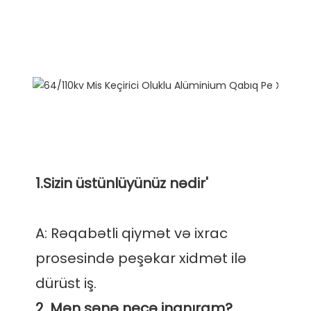
A: Rəqabətli qiymət və ixrac 
prosesində peşəkar xidmət ilə 