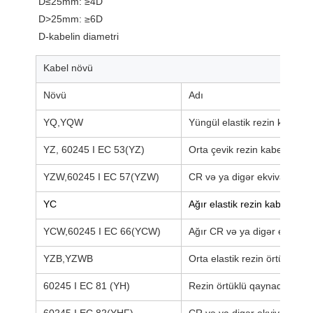
D≤25mm: ≥4D
D>25mm: ≥6D
D-kabelin diametri
Kabel növü
Növü
Adı
YQ,YQW
Yüngül elastik rezin kabel
YZ, 60245 I EC 53(YZ)
Orta çevik rezin kabel, Ümu
YZW,60245 I EC 57(YZW)
CR və ya digər ekvivalent si
YC
Ağır elastik rezin kabel
YCW,60245 I EC 66(YCW)
Ağır CR və ya digər ekvivale
YZB,YZWB
Orta elastik rezin örtüklü dü
60245 I EC 81 (YH)
Rezin örtüklü qaynaq kabeli