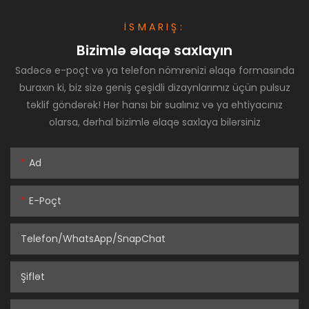
İSMARIŞ:
Bizimlə əlaqə saxlayın
Sadəcə e-poçt və ya telefon nömrənizi əlaqə formasında
buraxın ki, biz sizə geniş çeşidli dizaynlarımız üçün pulsuz
təklif göndərək! Hər hansı bir sualınız və ya ehtiyacınız
olarsa, dərhal bizimlə əlaqə saxlaya bilərsiniz
Ad
E-Poçt
Telefon/WhatsApp/SnapChat
Şiflət