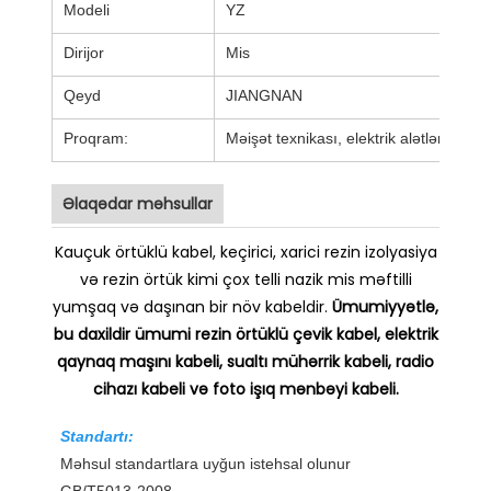
Modeli
YZ
Dirijor
Mis
Qeyd
JIANGNAN
Proqram:
Məişət texnikası, elektrik alətləri və mü
Əlaqədar məhsullar
Kauçuk örtüklü kabel, keçirici, xarici rezin izolyasiya
və rezin örtük kimi çox telli nazik mis məftilli
yumşaq və daşınan bir növ kabeldir.
Ümumiyyətlə,
bu daxildir
ümumi rezin örtüklü çevik kabel, elektrik
qaynaq maşını kabeli, sualtı mühərrik kabeli, radio
cihazı kabeli və foto işıq mənbəyi kabeli.
Standartı:
Məhsul standartlara uyğun istehsal olunur