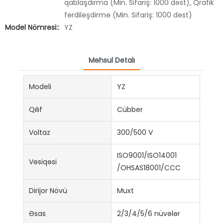
qablaşdırma (Min. Sifariş: 1000 dəst), Qrafik
fərdiləşdirmə (Min. Sifariş: 1000 dəst)
Model Nömrəsi::
YZ
Məhsul Detalı
Modeli
YZ
Qılıf
Cübber
Voltaz
300/500 V
ISO9001/ISO14001
Vəsiqəsi
/OHSAS18001/CCC
Dirijor Növü
Muxt
Əsas
2/3/4/5/6 nüvələr