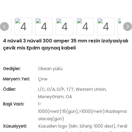
4 nüvəli 3 nüvəli 300 amper 35 mm rezin izolyasiyalı
çevik mis Epdm qaynaq kabeli
Gedişlər:
Okean yükü
Məryəm Yeri:
Çinə
Ödilər:
L/C, D/A, D/P, T/T, Western Union,
MoneyGram, OA
Başlı Vaxtı:
1-
1000(metr):15(gün),>1000(metr):Razılaşma
olacaq(gün)
Xüsusiyyəti:
Xüsusilən logo (Min. Sifariş: 1000 dəst), Fərdi