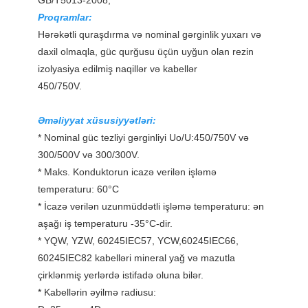
GB/T5013-2008,
Proqramlar:
Hərəkətli quraşdırma və nominal gərginlik yuxarı və
daxil olmaqla, güc qurğusu üçün uyğun olan rezin
izolyasiya edilmiş naqillər və kabellər
450/750V.
Əməliyyat xüsusiyyətləri:
* Nominal güc tezliyi gərginliyi Uo/U:450/750V və
300/500V və 300/300V.
* Maks. Konduktorun icazə verilən işləmə
temperaturu: 60°C
* İcazə verilən uzunmüddətli işləmə temperaturu: ən
aşağı iş temperaturu -35°C-dir.
* YQW, YZW, 60245IEC57, YCW,60245IEC66,
60245IEC82 kabelləri mineral yağ və mazutla
çirklənmiş yerlərdə istifadə oluna bilər.
* Kabellərin əyilmə radiusu: