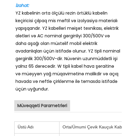
İzahat:
YZ kabelinin orta ölçülü rezin örtüklü kabelin
keçiricisi çılpaq mis məftil və izolyasiya materialı
yapışqandır. YZ kabelləri məişət texnikası, elektrik
alətləri və AC nominal gərginliyi 300/500V və
daha aşağı olan müxtəlif mobil elektrik
avadanlıqları üçün istifadə olunur. YZ tipli nominal
gərginlik 300/500V-dir. Nüvənin uzunmüddətli işi
yalnız 65 dərəcədir. W tipli kabel hava şəraitinə
və müəyyən yağ müqavimətinə malikdir və açıq
havada və neftlə çirklənmə ilə təmasda istifadə
üçün uyğundur.
Müvəqqəti Parametrləri
Üstü Adı
Orta/Ümumi Çevik Kauçuk Kabel