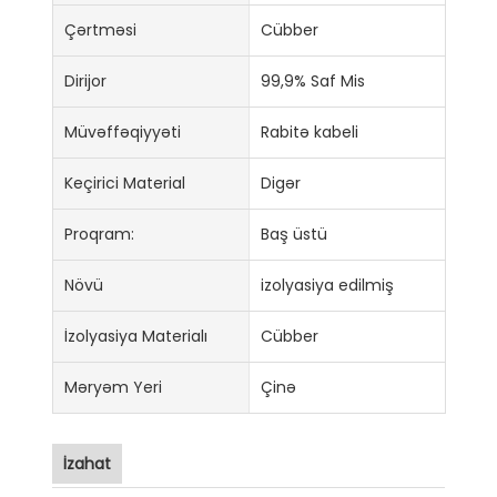
Çərtməsi
Cübber
Dirijor
99,9% Saf Mis
Müvəffəqiyyəti
Rabitə kabeli
Keçirici Material
Digər
Proqram:
Baş üstü
Növü
izolyasiya edilmiş
İzolyasiya Materialı
Cübber
Məryəm Yeri
Çinə
İzahat