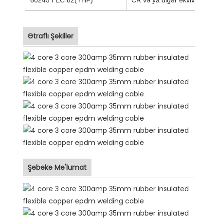
60245 I EC 82(YHF)
CR və ya digər ekvivalent si
Ətraflı Şəkillər
Şəbəkə Mə'lumat