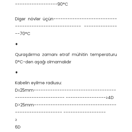
Digər növlər üçün---------------------------
---------------------------- --------------
Quraşdırma zamanı ətraf mühitin temperaturu 
Kabelin əyilmə radiusu:

D≤25mm-----------------------------------
--------------------- -----------------≥4D

D>25mm-----------------------------------
6D
