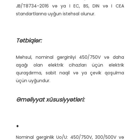
JB/T8734-2016 və ya I EC, BS, DIN və I CEA 
Məhsul, nominal gərginliyi 450/750V və daha 
aşağı olan elektrik cihazları üçün elektrik 
quraşdırma, sabit naqil və ya çevik qoşulma 
Nominal gərginlik Uo/U: 450/750V, 300/500V və 