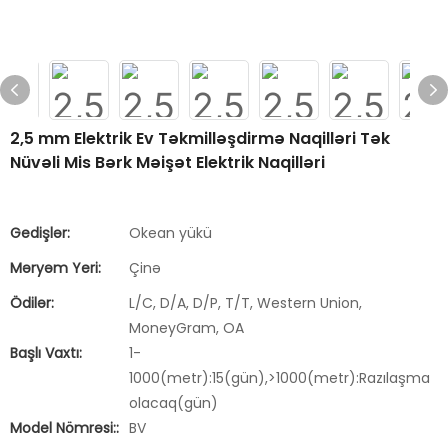
2,5 mm Elektrik Ev Təkmilləşdirmə Naqilləri Tək
Nüvəli Mis Bərk Məişət Elektrik Naqilləri
Gedişlər:
Okean yükü
Məryəm Yeri:
Çinə
Ödilər:
L/C, D/A, D/P, T/T, Western Union,
MoneyGram, OA
Başlı Vaxtı:
1-
1000(metr):15(gün),>1000(metr):Razılaşma
olacaq(gün)
Model Nömrəsi::
BV