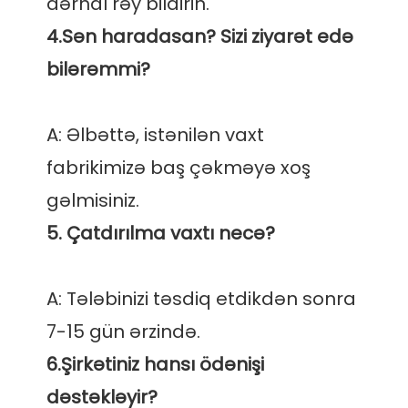
4.Sən haradasan? Sizi ziyarət edə 
A: Əlbəttə, istənilən vaxt 
fabrikimizə baş çəkməyə xoş 
A: Tələbinizi təsdiq etdikdən sonra 
6.Şirkətiniz hansı ödənişi 