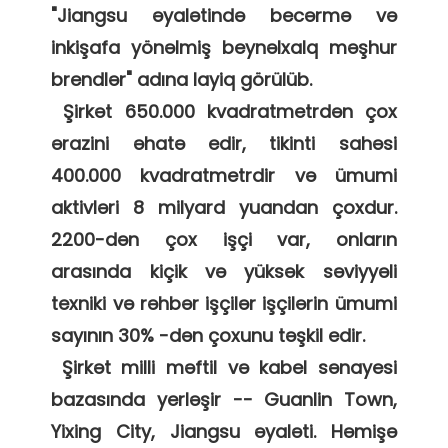
"Jiangsu əyalətində becərmə və 
inkişafa yönəlmiş beynəlxalq məşhur 
brendlər" adına layiq görülüb. 

 Şirkət 650.000 kvadratmetrdən çox 
ərazini əhatə edir, tikinti sahəsi 
400.000 kvadratmetrdir və ümumi 
aktivləri 8 milyard yuandan çoxdur. 
2200-dən çox işçi var, onların 
arasında kiçik və yüksək səviyyəli 
texniki və rəhbər işçilər işçilərin ümumi 
sayının 30% -dən çoxunu təşkil edir. 

 Şirkət milli məftil və kabel sənayesi 
bazasında yerləşir -- Guanlin Town, 
Yixing City, Jiangsu əyaləti. Həmişə 