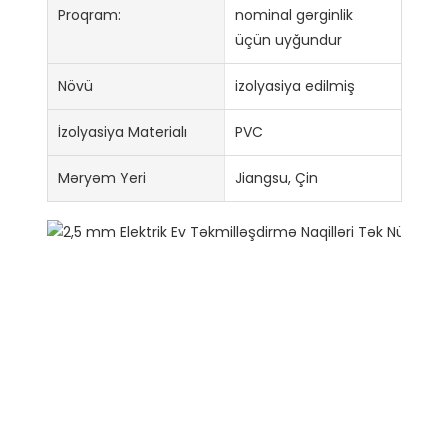
Proqram:
nominal gərginlik
üçün uyğundur
Növü
izolyasiya edilmiş
İzolyasiya Materialı
PVC
Məryəm Yeri
Jiangsu, Çin