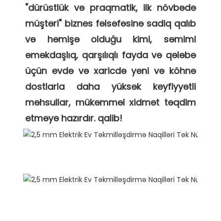
"dürüstlük və praqmatik, ilk növbədə 
müştəri" biznes fəlsəfəsinə sadiq qalıb 
və həmişə olduğu kimi, səmimi 
əməkdaşlıq, qarşılıqlı fayda və qələbə 
üçün evdə və xaricdə yeni və köhnə 
dostlarla daha yüksək keyfiyyətli 
məhsullar, mükəmməl xidmət təqdim 