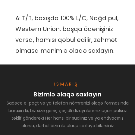
A: T/T, baxışda 100% L/C, Nağd pul, 
Western Union, başqa ödənişiniz 
varsa, hamısı qəbul edilir, zəhmət 
İSMARIŞ:
Bizimlə əlaqə saxlayın
Sadəcə e-poçt və ya telefon nömrənizi əlaqə formasında
buraxın ki, biz sizə geniş çeşidli dizaynlarımız üçün pulsuz
təklif göndərək! Hər hansı bir sualınız və ya ehtiyacınız
olarsa, dərhal bizimlə əlaqə saxlaya bilərsiniz