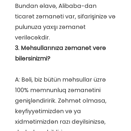
Bundan əlavə, Alibaba-dan 
ticarət zəmanəti var, sifarişinizə və 
pulunuza yaxşı zəmanət 
3. Məhsullarınıza zəmanət verə 
A: Bəli, biz bütün məhsullar üzrə 
100% məmnunluq zəmanətini 
genişləndiririk. Zəhmət olmasa, 
keyfiyyətimizdən və ya 
xidmətimizdən razı deyilsinizsə, 