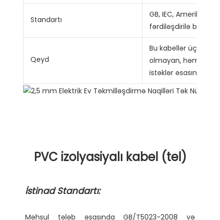
GB, IEC, Amerika stan
Standartı
fərdiləşdirilə bilər
Bu kabellər üçün od
Qeyd
olmayan, həmçinin tu
istəklər əsasında veril
Məhsul tələb əsasında GB/T5023-2008 və 