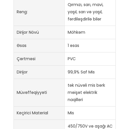
Qırmızı, sarı, mavi,
Rəng:
yaşıl, sarı və yaşıl,
fərdiləşdirilə bilər
Dirijor Növü
Möhkəm
Əsas
1 əsas
Çərtməsi
PVC
Dirijor
99,9% Saf Mis
tək nüvəli mis bərk
Müvəffəqiyyəti
məişət elektrik
naqilləri
Keçirici Material
Mis
450/750V və aşağı AC