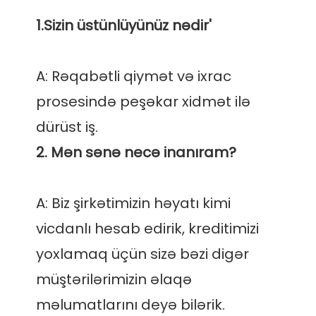
A: Rəqabətli qiymət və ixrac 
prosesində peşəkar xidmət ilə 
A: Biz şirkətimizin həyatı kimi 
vicdanlı hesab edirik, kreditimizi 
yoxlamaq üçün sizə bəzi digər 
müştərilərimizin əlaqə 
məlumatlarını deyə bilərik. 