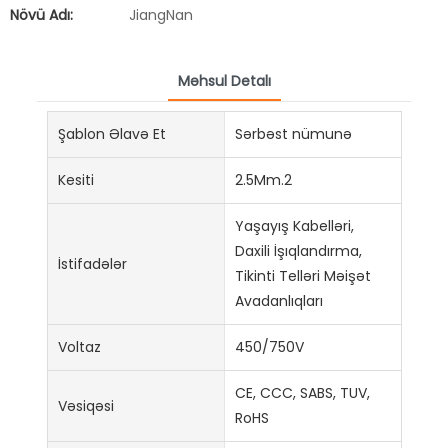
Növü Adı:
JiangNan
Məhsul Detalı
Şablon Əlavə Et
Sərbəst nümunə
Kesiti
2.5Mm.2
Yaşayış Kabelləri,
Daxili İşıqlandırma,
İstifadələr
Tikinti Telləri Məişət
Avadanlıqları
Voltaz
450/750V
CE, CCC, SABS, TUV,
Vəsiqəsi
RoHS