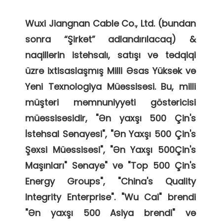
Wuxi Jiangnan Cable Co., Ltd. (bundan 
sonra “Şirkət” adlandırılacaq) & 
naqillərin istehsalı, satışı və tədqiqi 
üzrə ixtisaslaşmış Milli Əsas Yüksək və 
Yeni Texnologiya Müəssisəsi. Bu, milli 
müştəri məmnuniyyəti göstəricisi 
müəssisəsidir, "Ən yaxşı 500 Çin's 
İstehsal Sənayesi", "Ən Yaxşı 500 Çin's 
Şəxsi Müəssisəsi", "Ən Yaxşı 500Çin's 
Maşınları" Sənaye" və "Top 500 Çin's 
Energy Groups", "China's Quality 
Integrity Enterprise". "Wu Cai" brendi 
"Ən yaxşı 500 Asiya brendi" və 