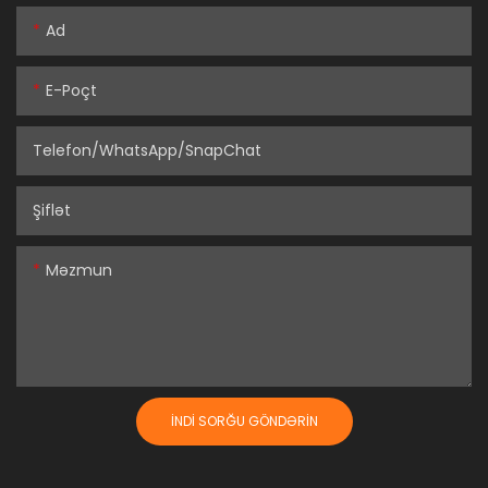
Ad
E-Poçt
Telefon/WhatsApp/SnapChat
Şiflət
Məzmun
İNDI SORĞU GÖNDƏRIN