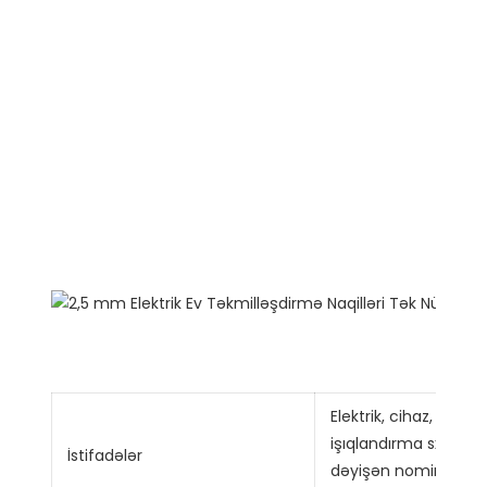
Elektrik, cihaz, tele
işıqlandırma sxemin
İstifadələr
dəyişən nominal gərgi