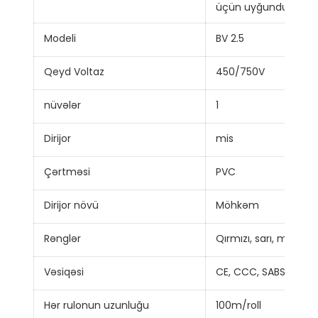
üçün uyğundur.
Modeli
BV 2.5
Qeyd Voltaz
450/750V
nüvələr
1
Dirijor
mis
Çərtməsi
PVC
Dirijor növü
Möhkəm
Rənglər
Qırmızı, sarı, mavi, yaş
Vəsiqəsi
CE, CCC, SABS, TUV,
Hər rulonun uzunluğu
100m/roll