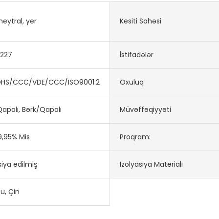
 neytral, yer
Kesiti Sahəsi
0227
İstifadələr
HS/CCC/VDE/CCC/ISO9001:2008
Oxuluq
apalı, Bərk/Qapalı
Müvəffəqiyyəti
9,95% Mis
Proqram:
siya edilmiş
İzolyasiya Materialı
u, Çin