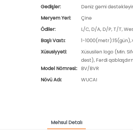
Gedişlər:
Dəniz gəmi dəstəkləyi
Məryəm Yeri:
Çinə
Ödilər:
L/C, D/A, D/P, T/T, W
Başlı Vaxtı:
1-1000(metr):15(gün)
Xüsusiyyəti:
Xüsusilən logo (Min. Sif
dəst), Fərdi qablaşdırm
Model Nömrəsi::
BV/BVR
Növü Adı:
WUCAI
Məhsul Detalı