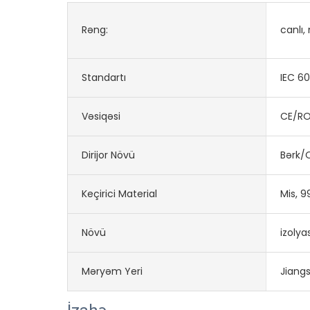
Rəng:
canlı,
Standartı
IEC 6
Vəsiqəsi
CE/RO
Dirijor Növü
Bərk/Q
Keçirici Material
Mis, 9
Növü
izolya
Məryəm Yeri
Jiangs