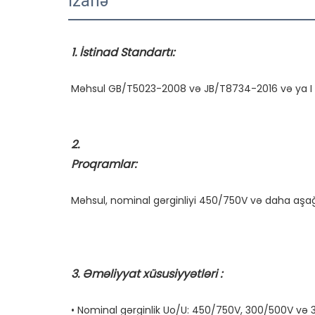
İzahə