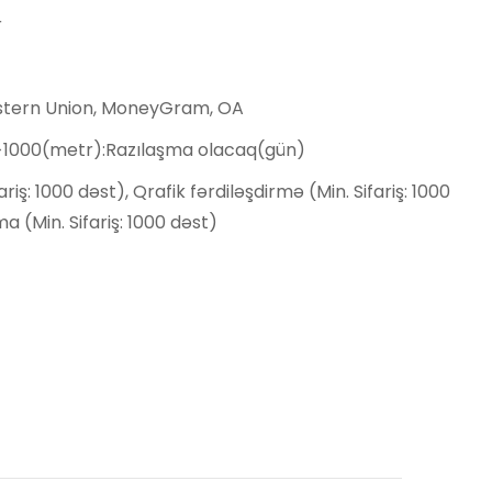
r
estern Union, MoneyGram, OA
,>1000(metr):Razılaşma olacaq(gün)
ariş: 1000 dəst), Qrafik fərdiləşdirmə (Min. Sifariş: 1000
a (Min. Sifariş: 1000 dəst)