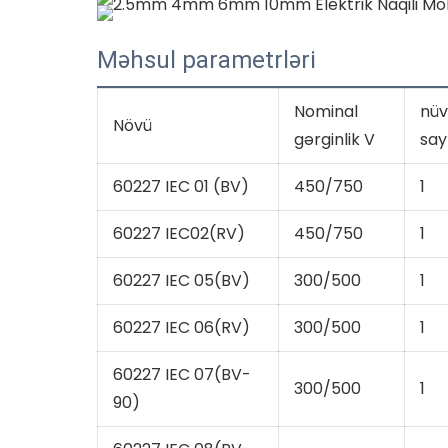
Məhsul parametrləri
Nominal
nüv
Növü
gərginlik V
say
60227 IEC 01 (BV)
450/750
1
60227 IEC02(RV)
450/750
1
60227 IEC 05(BV)
300/500
1
60227 IEC 06(RV)
300/500
1
60227 IEC 07(BV-
300/500
1
90)