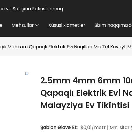
lına və Satışına Fokuslanmaq.
e
Məhsullar
Xüsusi xidmətlər
Bizim haqqımızd
Möhkəm Qapaqlı Elektrik Evi Naqilləri Mis Tel Küveyt Mala
2.5mm 4mm 6mm 10mm
Qapaqlı Elektrik Evi N
Malayziya Ev Tikintisi
Şablon Əlavə Et:
$0,01/metr | Min. sifari