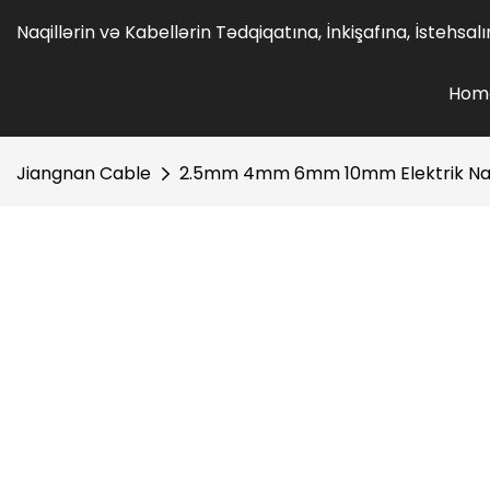
Naqillərin və Kabellərin Tədqiqatına, İnkişafına, İstehsa
Hom
Jiangnan Cable
2.5mm 4mm 6mm 10mm Elektrik Naqili 