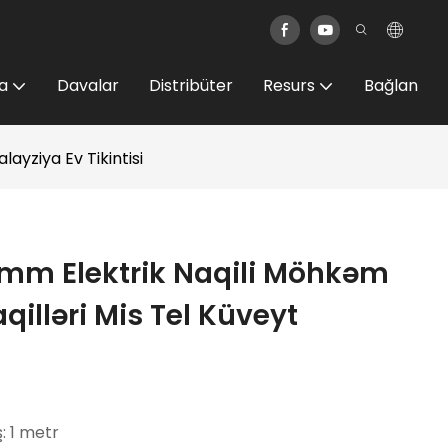
a
Davalar
Distribüter
Resurs
Bağlan
yziya Ev Tikintisi
 Elektrik Naqili Möhkəm
aqilləri Mis Tel Küveyt
ş: 1 metr