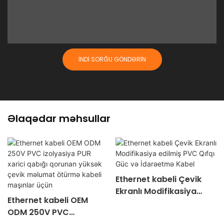
İNDI SORĞU GÖNDƏRIN
Əlaqədar məhsullar
Ethernet kabeli Çevik
Ekranlı Modifikasiya
Ethernet kabeli OEM
edilmiş PVC Qıfqı Güc və
ODM 250V PVC
İdarəetmə Kabel