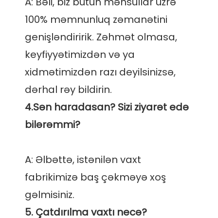
A: Bəli, biz bütün məhsullar üzrə 
100% məmnunluq zəmanətini 
genişləndiririk. Zəhmət olmasa, 
keyfiyyətimizdən və ya 
xidmətimizdən razı deyilsinizsə, 
4.Sən haradasan? Sizi ziyarət edə 
A: Əlbəttə, istənilən vaxt 
fabrikimizə baş çəkməyə xoş 