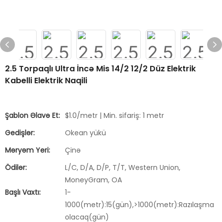
2.5 Torpaqlı Ultra İncə Mis 14/2 12/2 Düz Elektrik
Kabelli Elektrik Naqili
Şablon Əlavə Et:
$1.0/metr | Min. sifariş: 1 metr
Gedişlər:
Okean yükü
Məryəm Yeri:
Çinə
Ödilər:
L/C, D/A, D/P, T/T, Western Union,
MoneyGram, OA
Başlı Vaxtı:
1-
1000(metr):15(gün),>1000(metr):Razılaşma
olacaq(gün)