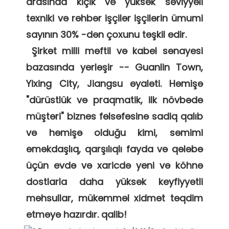
arasında kiçik və yüksək səviyyəli 
texniki və rəhbər işçilər işçilərin ümumi 
sayının 30% -dən çoxunu təşkil edir. 

 Şirkət milli məftil və kabel sənayesi 
bazasında yerləşir -- Guanlin Town, 
Yixing City, Jiangsu əyaləti. Həmişə 
"dürüstlük və praqmatik, ilk növbədə 
müştəri" biznes fəlsəfəsinə sadiq qalıb 
və həmişə olduğu kimi, səmimi 
əməkdaşlıq, qarşılıqlı fayda və qələbə 
üçün evdə və xaricdə yeni və köhnə 
dostlarla daha yüksək keyfiyyətli 
məhsullar, mükəmməl xidmət təqdim 