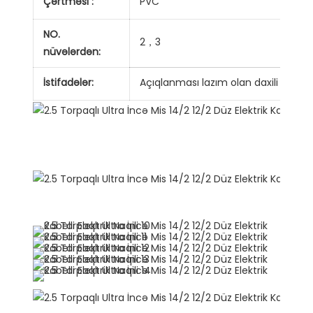
Çərtməsi :
PVC
NO.
2，3
nüvələrdən:
İstifadələr:
Açıqlanması lazım olan daxili divarl