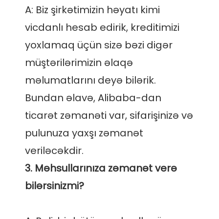
A: Biz şirkətimizin həyatı kimi 
vicdanlı hesab edirik, kreditimizi 
yoxlamaq üçün sizə bəzi digər 
müştərilərimizin əlaqə 
məlumatlarını deyə bilərik. 
Bundan əlavə, Alibaba-dan 
ticarət zəmanəti var, sifarişinizə və 
pulunuza yaxşı zəmanət 
3. Məhsullarınıza zəmanət verə 