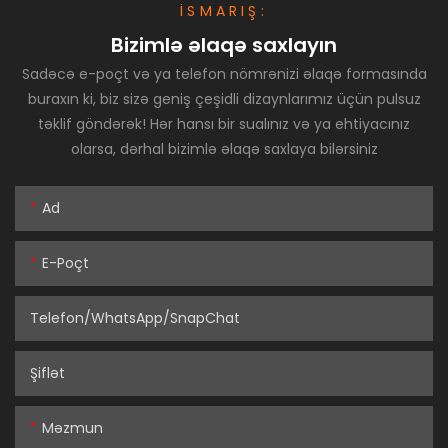
İSMARIŞ:
Bizimlə əlaqə saxlayın
Sadəcə e-poçt və ya telefon nömrənizi əlaqə formasında
buraxın ki, biz sizə geniş çeşidli dizaynlarımız üçün pulsuz
təklif göndərək! Hər hansı bir sualınız və ya ehtiyacınız
olarsa, dərhal bizimlə əlaqə saxlaya bilərsiniz
Ad
E-Poçt
Telefon/WhatsApp/SnapChat
Şiflət
Məzmun