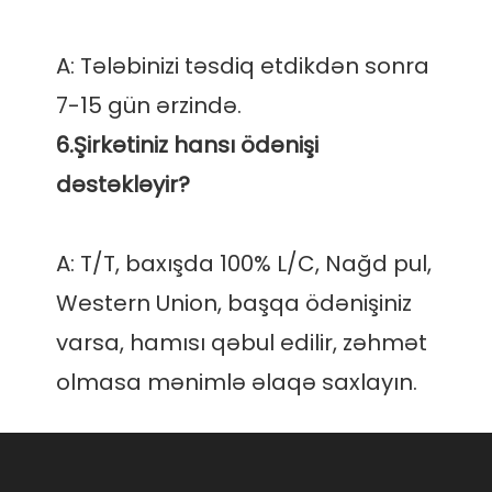
A: Tələbinizi təsdiq etdikdən sonra 
6.Şirkətiniz hansı ödənişi 
A: T/T, baxışda 100% L/C, Nağd pul, 
Western Union, başqa ödənişiniz 
varsa, hamısı qəbul edilir, zəhmət 