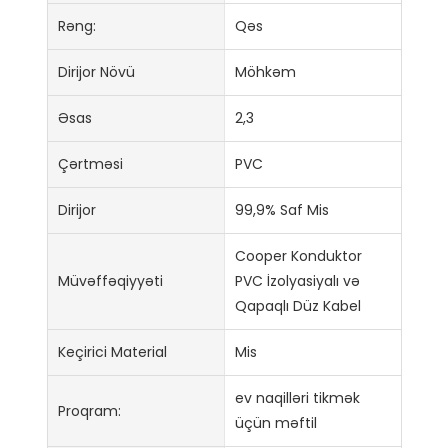
Rəng:
Qəs
Dirijor Növü
Möhkəm
Əsas
2,3
Çərtməsi
PVC
Dirijor
99,9% Saf Mis
Cooper Konduktor
Müvəffəqiyyəti
PVC İzolyasiyalı və
Qapaqlı Düz ​​Kabel
Keçirici Material
Mis
ev naqilləri tikmək
Proqram:
üçün məftil