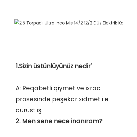
A: Rəqabətli qiymət və ixrac 
prosesində peşəkar xidmət ilə 