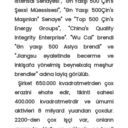
İstehsal Sənayesi", "Ən Yaxşı 500 Çin's 
Şəxsi Müəssisəsi", "Ən Yaxşı 500Çin's 
Maşınları" Sənaye" və "Top 500 Çin's 
Energy Groups", "China's Quality 
Integrity Enterprise". "Wu Cai" brendi 
"Ən yaxşı 500 Asiya brendi" və 
"Jiangsu əyalətində becərmə və 
inkişafa yönəlmiş beynəlxalq məşhur 
brendlər" adına layiq görülüb. 

 Şirkət 650.000 kvadratmetrdən çox 
ərazini əhatə edir, tikinti sahəsi 
400.000 kvadratmetrdir və ümumi 
aktivləri 8 milyard yuandan çoxdur. 
2200-dən çox işçi var, onların 