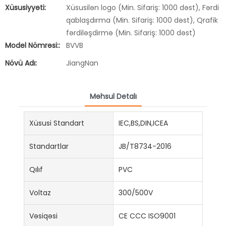
Xüsusiyyəti:
Xüsusilən logo (Min. Sifariş: 1000 dəst), Fərdi
qablaşdırma (Min. Sifariş: 1000 dəst), Qrafik
fərdiləşdirmə (Min. Sifariş: 1000 dəst)
Model Nömrəsi::
BVVB
Növü Adı:
JiangNan
Məhsul Detalı
Xüsusi Standart
IEC,BS,DIN,ICEA
Standartlar
JB/T8734-2016
Qılıf
PVC
Voltaz
300/500V
Vəsiqəsi
CE CCC ISO9001