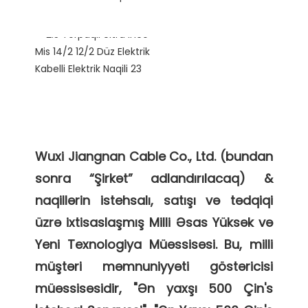
Wuxi Jiangnan Cable Co., Ltd. (bundan 
sonra “Şirkət” adlandırılacaq) & 
naqillərin istehsalı, satışı və tədqiqi 
üzrə ixtisaslaşmış Milli Əsas Yüksək və 
Yeni Texnologiya Müəssisəsi. Bu, milli 
müştəri məmnuniyyəti göstəricisi 
müəssisəsidir, "Ən yaxşı 500 Çin's 