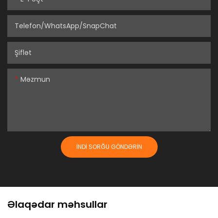
Telefon/WhatsApp/SnapChat
Şiflət
Məzmun
İNDI SORĞU GÖNDƏRIN
Əlaqədar məhsullar