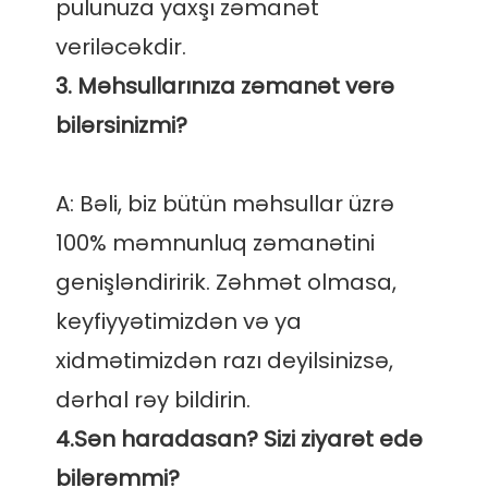
pulunuza yaxşı zəmanət 
3. Məhsullarınıza zəmanət verə 
A: Bəli, biz bütün məhsullar üzrə 
100% məmnunluq zəmanətini 
genişləndiririk. Zəhmət olmasa, 
keyfiyyətimizdən və ya 
xidmətimizdən razı deyilsinizsə, 
4.Sən haradasan? Sizi ziyarət edə 