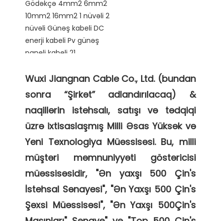
Wuxi Jiangnan Cable Co., Ltd. (bundan 
sonra “Şirkət” adlandırılacaq) & 
naqillərin istehsalı, satışı və tədqiqi 
üzrə ixtisaslaşmış Milli Əsas Yüksək və 
Yeni Texnologiya Müəssisəsi. Bu, milli 
müştəri məmnuniyyəti göstəricisi 
müəssisəsidir, "Ən yaxşı 500 Çin's 
İstehsal Sənayesi", "Ən Yaxşı 500 Çin's 
Şəxsi Müəssisəsi", "Ən Yaxşı 500Çin's 
Maşınları" Sənaye" və "Top 500 Çin's 