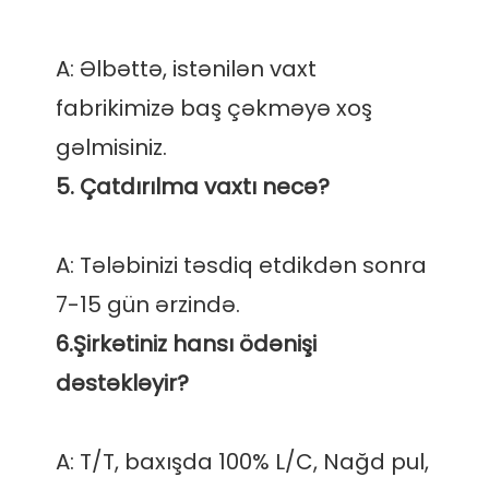
A: Əlbəttə, istənilən vaxt 
fabrikimizə baş çəkməyə xoş 
A: Tələbinizi təsdiq etdikdən sonra 
6.Şirkətiniz hansı ödənişi 
A: T/T, baxışda 100% L/C, Nağd pul, 