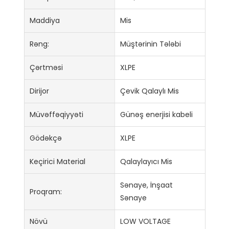
Maddiya
Mis
Rəng:
Müştərinin Tələbi
Çərtməsi
XLPE
Dirijor
Çevik Qalaylı Mis
Müvəffəqiyyəti
Günəş enerjisi kabeli
Gödəkçə
XLPE
Keçirici Material
Qalaylayıcı Mis
Sənaye, İnşaat
Proqram:
Sənaye
Növü
LOW VOLTAGE