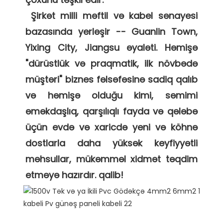
 Şirkət milli məftil və kabel sənayesi 
bazasında yerləşir -- Guanlin Town, 
Yixing City, Jiangsu əyaləti. Həmişə 
"dürüstlük və praqmatik, ilk növbədə 
müştəri" biznes fəlsəfəsinə sadiq qalıb 
və həmişə olduğu kimi, səmimi 
əməkdaşlıq, qarşılıqlı fayda və qələbə 
üçün evdə və xaricdə yeni və köhnə 
dostlarla daha yüksək keyfiyyətli 
məhsullar, mükəmməl xidmət təqdim 