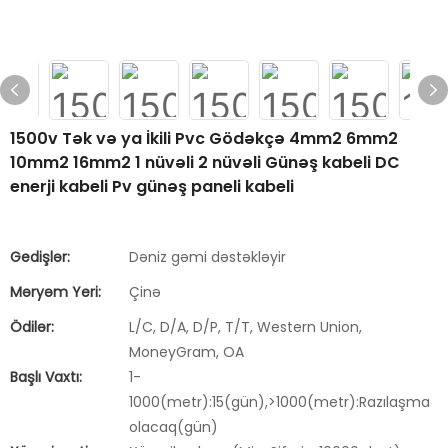
1500v Tək və ya İkili Pvc Gödəkçə 4mm2 6mm2
10mm2 16mm2 1 nüvəli 2 nüvəli Günəş kabeli DC
enerji kabeli Pv günəş paneli kabeli
Gedişlər:
Dəniz gəmi dəstəkləyir
Məryəm Yeri:
Çinə
Ödilər:
L/C, D/A, D/P, T/T, Western Union,
MoneyGram, OA
Başlı Vaxtı:
1-
1000(metr):15(gün),>1000(metr):Razılaşma
olacaq(gün)