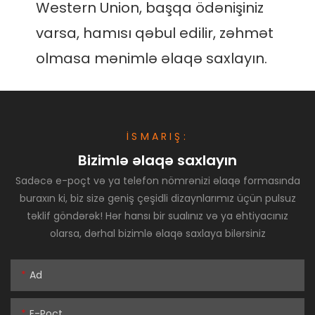
Western Union, başqa ödənişiniz 
varsa, hamısı qəbul edilir, zəhmət 
İSMARIŞ:
Bizimlə əlaqə saxlayın
Sadəcə e-poçt və ya telefon nömrənizi əlaqə formasında
buraxın ki, biz sizə geniş çeşidli dizaynlarımız üçün pulsuz
təklif göndərək! Hər hansı bir sualınız və ya ehtiyacınız
olarsa, dərhal bizimlə əlaqə saxlaya bilərsiniz
Ad
E-Poçt