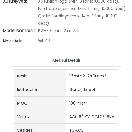
Xüsusiyyəti:
Xüsusilən logo (Min. Sifariş: 10000 dəst),
Fərdi qablaşdırma (Min. Sifariş: 10000 dəst),
Qrafik fərdiləşdirmə (Min. Sifariş: 10000
dəst)
Model Nömrəsi::
PV1-F 6 mm 2 nüvəli
Növü Adı:
WUCAI
Məhsul Detalı
Kesiti
1.5mm2-240mm2
İstifadələr
Günəş kabeli
MOQ
100 metr
Voltaz
AC0.6/1KV, DC1.0/1.8KV
Vəsiqəsi
TUV,CE