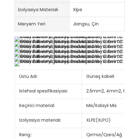
İzolyasiya Materialı
Xlpe
Məryəm Yeri
Jiangsu, Çin
Üstü Adı:
Günəş kabeli
İstehsal spesifikasiyası:
2.5mm2, 4mm2, 6mm2
Keçirici material:
Mis/Kalaylı Mis
İzolyasiya materialı:
XLPE(XLPO)
Rəng::
Qırmızı/Qara/Ağ