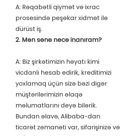
A: Rəqabətli qiymət və ixrac 
prosesində peşəkar xidmət ilə 
A: Biz şirkətimizin həyatı kimi 
vicdanlı hesab edirik, kreditimizi 
yoxlamaq üçün sizə bəzi digər 
müştərilərimizin əlaqə 
məlumatlarını deyə bilərik. 
Bundan əlavə, Alibaba-dan 
ticarət zəmanəti var, sifarişinizə və 