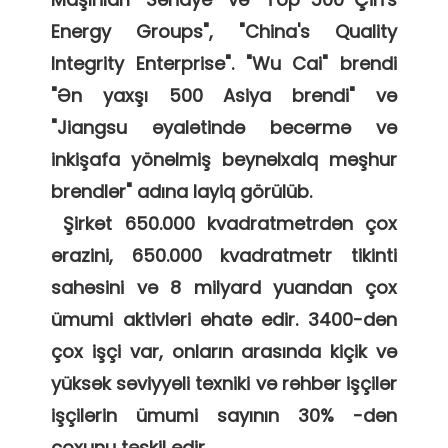
Energy Groups", "China's Quality 
Integrity Enterprise". "Wu Cai" brendi 
"Ən yaxşı 500 Asiya brendi" və 
"Jiangsu əyalətində becərmə və 
inkişafa yönəlmiş beynəlxalq məşhur 
brendlər" adına layiq görülüb. 

 Şirkət 650.000 kvadratmetrdən çox 
ərazini, 650.000 kvadratmetr tikinti 
sahəsini və 8 milyard yuandan çox 
ümumi aktivləri əhatə edir. 3400-dən 
çox işçi var, onların arasında kiçik və 
yüksək səviyyəli texniki və rəhbər işçilər 
işçilərin ümumi sayının 30% -dən 
çoxunu təşkil edir. 
