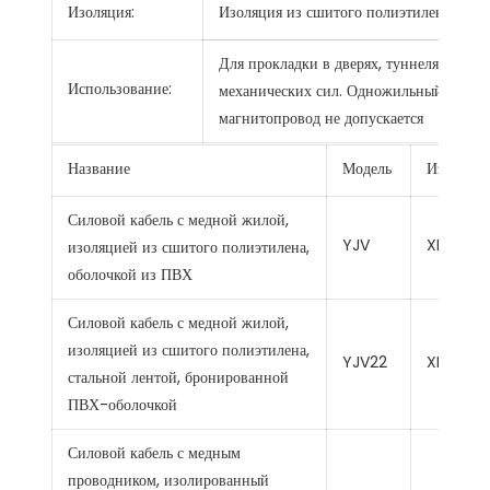
Изоляция:
Изоляция из сшитого полиэтилена
К
Для прокладки в дверях, туннелях и неп
Использование:
механических сил. Одножильный кабель
магнитопровод не допускается
Название
Модель
Изоляци
Силовой кабель с медной жилой,
YJV
XLPE
изоляцией из сшитого полиэтилена,
оболочкой из ПВХ
Силовой кабель с медной жилой,
изоляцией из сшитого полиэтилена,
YJV22
XLPE
стальной лентой, бронированной
ПВХ-оболочкой
Силовой кабель с медным
проводником, изолированный