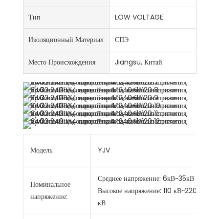
Тип
LOW VOLTAGE
Изоляционный Материал
СПЭ
Место Происхождения
Jiangsu, Китай
Модель:
YJV
п
Среднее напряжение: 6кВ~35кВ
Номинальное
Высокое напряжение: 110 кВ~220
напряжение:
кВ