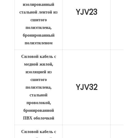
изолированный
YJV23
XL
стальной лентой из
сшитого
полиэтилена,
бронированный
полиэтиленом
Силовой кабель с
медной жилой,
изоляцией из
сшитого
YJV32
XL
полиэтилена,
стальной
проволокой,
бронированной
ПВХ оболочкой
Силовой кабель с