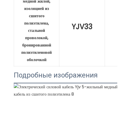
медной жилой,
изоляцией из
сшитого
полиэтилена,
YJV33
XL
стальной
проволокой,
бронированной
полиэтиленовой
оболочкой
Подробные изображения