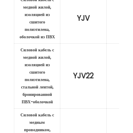
медной жилой,
изоляцией из
YJV
XL
сшитого
полиэтилена,
оболочкой из ПВХ
Силовой кабель с
медной жилой,
изоляцией из
сшитого
YJV22
XL
полиэтилена,
стальной лентой,
бронированной
ПВХ-оболочкой
Силовой кабель с
медным
проводником,