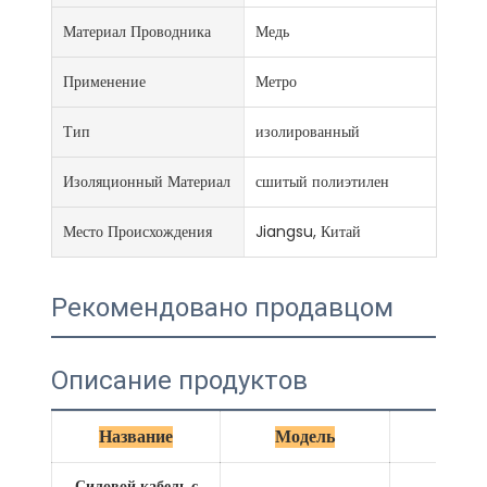
Материал Проводника
Медь
Применение
Метро
Тип
изолированный
Изоляционный Материал
сшитый полиэтилен
Место Происхождения
Jiangsu, Китай
Рекомендовано продавцом
Описание продуктов
Название
Модель
Изоля
Силовой кабель с