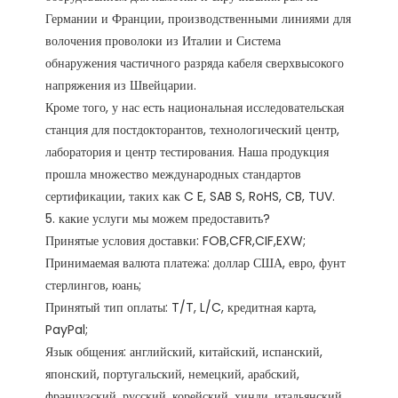
Германии и Франции, производственными линиями для 
волочения проволоки из Италии и Система 
обнаружения частичного разряда кабеля сверхвысокого 
напряжения из Швейцарии.

Кроме того, у нас есть национальная исследовательская 
станция для постдокторантов, технологический центр, 
лаборатория и центр тестирования. Наша продукция 
прошла множество международных стандартов 
сертификации, таких как C E, SAB S, RoHS, CB, TUV. 

5. какие услуги мы можем предоставить?

Принятые условия доставки: FOB,CFR,CIF,EXW;

Принимаемая валюта платежа: доллар США, евро, фунт 
стерлингов, юань;

Принятый тип оплаты: T/T, L/C, кредитная карта, 
PayPal;

Язык общения: английский, китайский, испанский, 
японский, португальский, немецкий, арабский, 