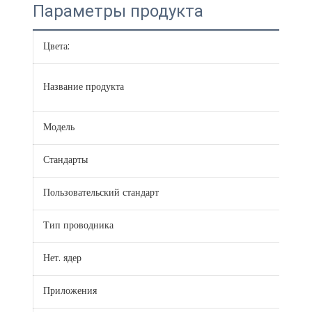
Параметры продукта
Цвета:
Крас
Круг
Название продукта
ПВ
Модель
BLV
Стандарты
JB/
Пользовательский стандарт
IEC,
Тип проводника
Тве
Нет. ядер
1
Приложения
Стро