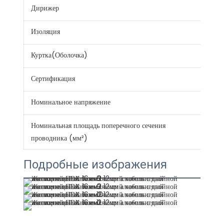
Дирижер
Алю
Изоляция
PV
Куртка(Оболочка)
PV
Сертификация
CE 
Номинальное напряжение
300
Номинальная площадь поперечного сечения
0.7.
проводника (мм²)
Подробные изображения