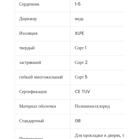
Сердечник
1~5
Дирижер
медь
Изоляция
XLPE
твердый
Сорт 1
застрявший
Сорт 2
гибкий многожильный
Сорт 5
Сертификация
CE TUV
Материал оболочки
Поливинилхлорид
Стандартный
GB
Для прокладки в дверях, туннелях
Применение