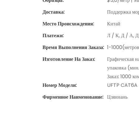
Образцы:
$5,0/метр | Ми
Доставка:
Поддержка мор
Место Происхождения:
Китай
Платежи:
Л / К, Д / А, 
Время Выполнения Заказа:
1-1000(метров
Изготовление На Заказ:
Графическая н
упаковка (мин
Заказ: 1000 к
Номер Модели:
UFTP CAT6A
Фирменное Наименование:
Цзяннань