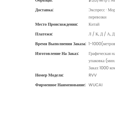
Образцы:
$5,0/метр | Ми
Доставка:
Экспресс · Мо
перевозки
Место Происхождения:
Китай
Платежи:
Л / К, Д / А, 
Время Выполнения Заказа:
1-1000(метров
Изготовление На Заказ:
Графическая н
упаковка (мин
Заказ: 1000 к
Номер Модели:
RVV
Фирменное Наименование:
WUCAI