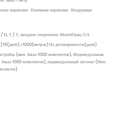
н. заказ: 1 метр
рские перевозки · Наземные перевозки · Воздушные
Д / П, Т / Т, западное соединение, МонейГрам, О.А.
):15(дней),>1000(метров):По договоренности(дней)
астройка (мин. Заказ: 1000 комплектов), Индивидуальная
. Заказ: 1000 комплектов), индивидуальный логотип (Мин.
омплектов)