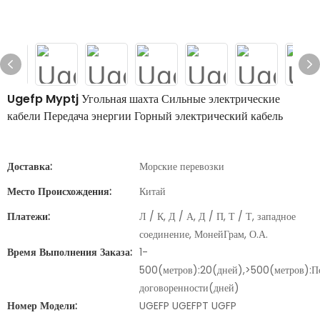
Ugefp Myptj Угольная шахта Сильные электрические
кабели Передача энергии Горный электрический кабель
Доставка:
Морские перевозки
Место Происхождения:
Китай
Платежи:
Л / К, Д / А, Д / П, Т / Т, западное
соединение, МонейГрам, О.А.
Время Выполнения Заказа:
1-
500(метров):20(дней),>500(метров):П
договоренности(дней)
Номер Модели:
UGEFP UGEFPT UGFP