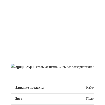
Описание продуктов
Название продукта
Кабель угол
Цвет
Подгонянны