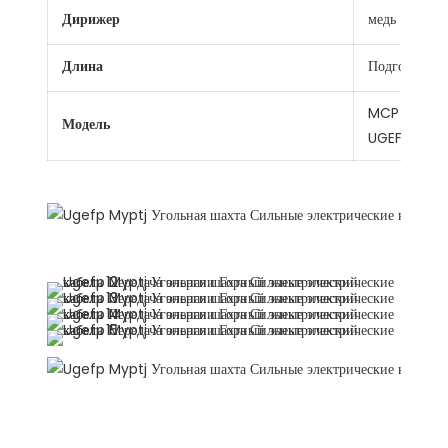
Дирижер
медь
Длина
Подгонянны
MCP MCPT 
Модель
UGEFPT UG
дисплей продукта