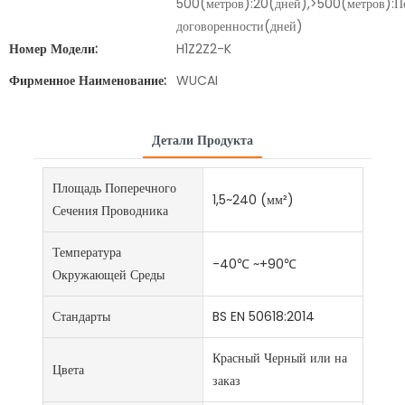
500(метров):20(дней),>500(метров):П
договоренности(дней)
Номер Модели:
H1Z2Z2-K
Фирменное Наименование:
WUCAI
Детали Продукта
Площадь Поперечного
1,5~240 (мм²)
Сечения Проводника
Температура
-40℃ ~+90℃
Окружающей Среды
Стандарты
BS EN 50618:2014
Красный Черный или на
Цвета
заказ