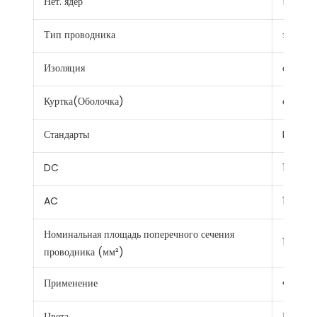
Нет. ядер
1
Тип проводника
застря
Изоляция
сшитый
Куртка(Оболочка)
сшитый
Стандарты
BS EN 
DC
1.5кв
AC
1.0/1.0к
Номинальная площадь поперечного сечения
1,5~240
проводника (мм²)
Применение
Фотоэле
Цвета
Красный