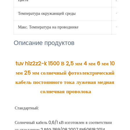
Температура окружающей среды
-40℃ 
Макс. Температура на проводнике
+120 ℃
Описание продуктов
tuv h1z2z2-k 1500 В 2,5 мм 4 мм 6 мм 10 
мм 25 мм солнечный фотоэлектрический 
кабель постоянного тока луженая медная 
Солнечный кабель 0,6/1 кВ изготовлен в соответствии 
со стандартом 2 PfG 1169/08.2007 EN50618:2014 