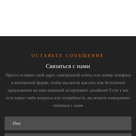
ОСТАВЬТЕ СООБЩЕНИЕ
Связаться с нами
Просто оставьте свой адрес электронной почты или номер телефона
в контактной форме, чтобы мы могли выслать вам бесплатное
предложение на наш широкий ассортимент дизайнов! Если у вас
есть какие-либо вопросы или потребности, вы можете немедленно
связаться с нами
Имя