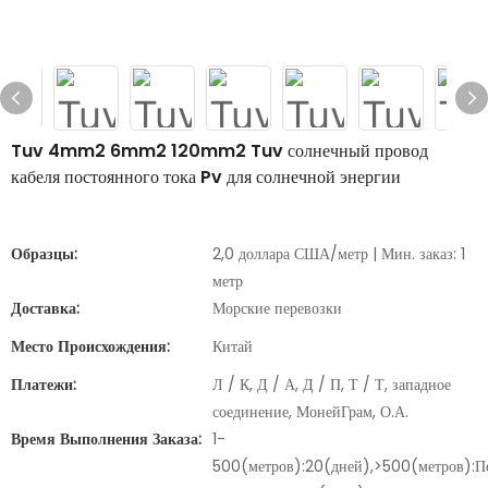
Tuv 4mm2 6mm2 120mm2 Tuv солнечный провод
кабеля постоянного тока Pv для солнечной энергии
Образцы:
2,0 доллара США/метр | Мин. заказ: 1
метр
Доставка:
Морские перевозки
Место Происхождения:
Китай
Платежи:
Л / К, Д / А, Д / П, Т / Т, западное
соединение, МонейГрам, О.А.
Время Выполнения Заказа:
1-
500(метров):20(дней),>500(метров):П