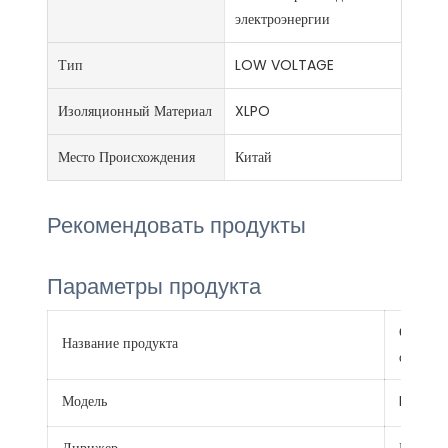
электроэнергии
Тип
LOW VOLTAGE
Изоляционный Материал
XLPO
Место Происхождения
Китай
Рекомендовать продукты
Параметры продукта
Солнечн
Название продукта
оболоч
Модель
PV1-F