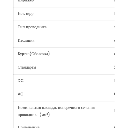
Дирижер
Провод 
Нет. ядер
1
Тип проводника
застря
Изоляция
сшитый
Куртка(Оболочка)
сшитый
Стандарты
2ПфГ 1
DC
1.8кв
AC
0.6/1кв
Номинальная площадь поперечного сечения
1,5~35 
проводника (мм²)
Применение
Фотоэле