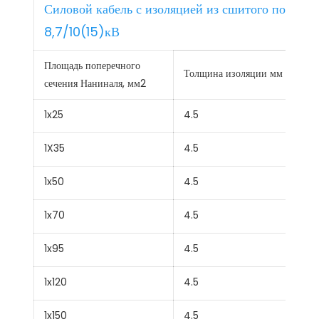
Силовой кабель с изоляцией из сшитого полиэт
8,7/10(15)кВ
Площадь поперечного
Толщина изоляции мм
сечения Наниналя, мм2
1x25
4.5
1X35
4.5
1x50
4.5
1x70
4.5
1x95
4.5
1x120
4.5
1x150
4.5