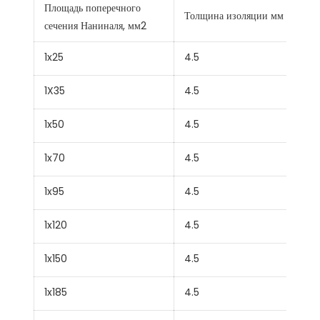
Площадь поперечного
Толщина изоляции мм
сечения Наниналя, мм2
1x25
4.5
1X35
4.5
1x50
4.5
1x70
4.5
1x95
4.5
1x120
4.5
1x150
4.5
1x185
4.5