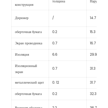
толщина
Наружный д
конструкция
Дирижер
/
14.7
оберточная бумага
0.2
15.3
Экран проводника
0.7
16.7
Изоляция
6.6
29.9
Изоляционный
0.7
31.3
экран
металлический щит
0. 12
31.7
оберточная бумага
0.2
32.3
Внешняя оболочка
2.2
36.7