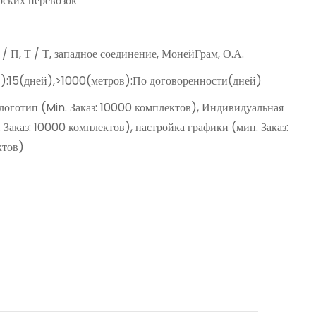
ских перевозок
Д / П, Т / Т, западное соединение, МонейГрам, О.А.
):15(дней),>1000(метров):По договоренности(дней)
оготип (Min. Заказ: 10000 комплектов), Индивидуальная
 Заказ: 10000 комплектов), настройка графики (мин. Заказ:
ктов)