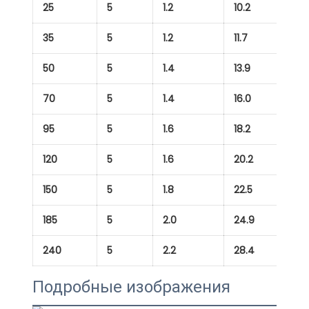
25
5
1.2
10.2
2
35
5
1.2
11.7
3
50
5
1.4
13.9
5
70
5
1.4
16.0
7
95
5
1.6
18.2
9
120
5
1.6
20.2
12
150
5
1.8
22.5
15
185
5
2.0
24.9
1
240
5
2.2
28.4
2
Подробные изображения