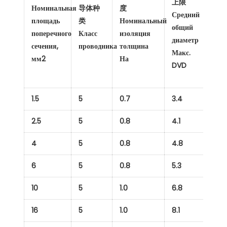
上限
电
Номинальная
导体种
度
Средний
置
площадь
类
Номинальный
общий
Пр
поперечного
Класс
изоляция
диаметр
ве
сечения,
проводника
толщина
Макс.
кг
мм2
На
DVD
1.5
5
0.7
3.4
19
2.5
5
0.8
4.1
3
4
5
0.8
4.8
4
6
5
0.8
5.3
6
10
5
1.0
6.8
12
16
5
1.0
8.1
17