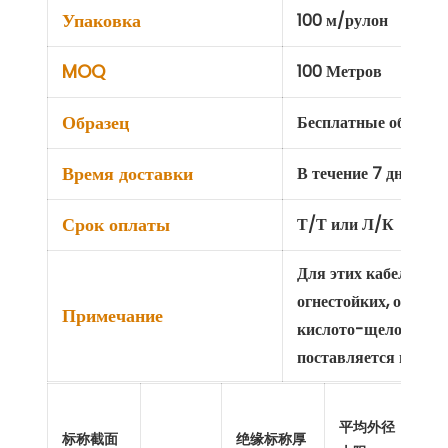
Упаковка
100 м/рулон
MOQ
100 Метров
Образец
Бесплатные образц
Время доставки
В течение 7 дней по
Срок оплаты
Т/Т или Л/К
Для этих кабелей м
огнестойких, огнест
Примечание
кислото-щелочных 
поставляется по зап
平均外径
标称截面
绝缘标称厚