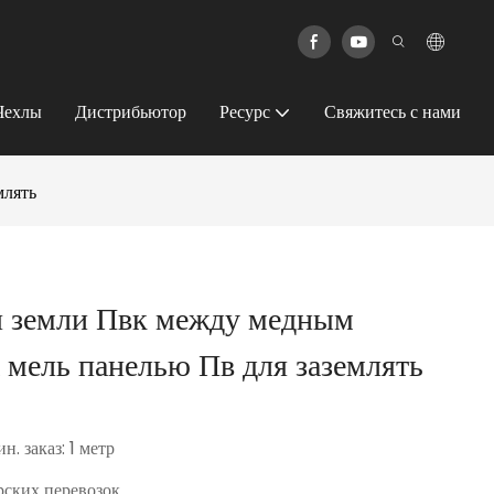
Чехлы
Дистрибьютор
Ресурс
Свяжитесь с нами
млять
я земли Пвк между медным
 мель панелью Пв для заземлять
н. заказ: 1 метр
ских перевозок