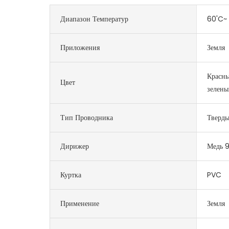
Диапазон Температур
60'C~ 
Приложения
Земля
Красны
Цвет
зелены
Тип Проводника
Тверд
Дирижер
Медь 
Куртка
PVC
Применение
Земля