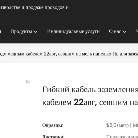
изводстве и продаже проводов и
e
Продукты
Индивидуальные услуги
О нас
жду медным кабелем 22авг, севшим на мель панелью Пв для зазе
Гибкий кабель заземлени
кабелем 22авг, севшим на
Образцы:
$5,0/метр | Ми
Доставка:
Поддержка мор