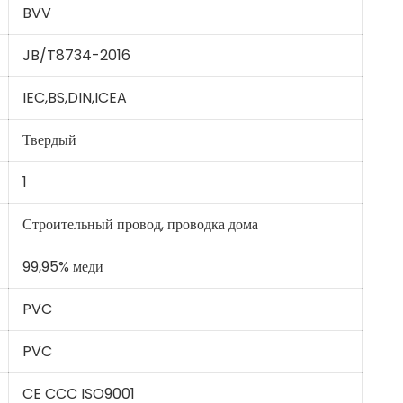
BVV
JB/T8734-2016
IEC,BS,DIN,ICEA
Твердый
1
Строительный провод, проводка дома
99,95% меди
PVC
PVC
CE CCC ISO9001