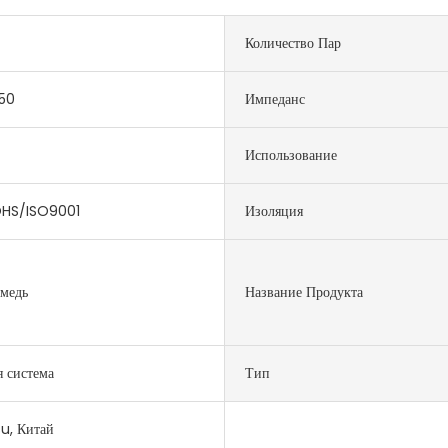
Количество Пар
50
Импеданс
Использование
HS/ISO9001
Изоляция
 медь
Название Продукта
я система
Тип
u, Китай