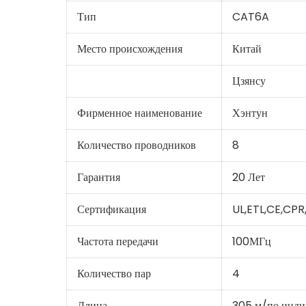
Тип
CAT6A
Место происхождения
Китай
Цзянсу
Фирменное наименование
Хэнтун
Количество проводников
8
Гарантия
20 Лет
Сертификация
UL,ETL,CE,CP
Частота передачи
100МГц
Количество пар
4
Длина
305 м/по инди