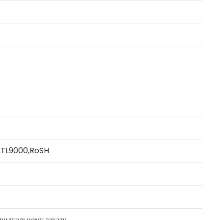
R,TL9000,RoSH
видуальному заказу