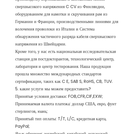
сверхвысокого напряжения C CV из Финляндии, 
оборудованием для намотки и скручивания рам из 
Германии и Франции, производственными линиями для 
волочения проволоки из Италии и Система 
обнаружения частичного разряда кабеля сверхвысокого 
напряжения из Швейцарии.

Кроме того, у нас есть национальная исследовательская 
станция для постдокторантов, технологический центр, 
лаборатория и центр тестирования. Наша продукция 
прошла множество международных стандартов 
сертификации, таких как C E, SAB S, RoHS, CB, TUV. 

5. какие услуги мы можем предоставить?

Принятые условия доставки: FOB,CFR,CIF,EXW;

Принимаемая валюта платежа: доллар США, евро, фунт 
стерлингов, юань;

Принятый тип оплаты: T/T, L/C, кредитная карта, 
PayPal;

Язык общения: английский, китайский, испанский, 