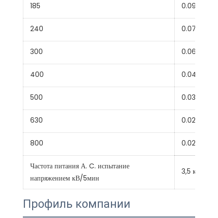
185
0.0991
240
0.0754
300
0.0601
400
0.0470
500
0.0366
630
0.0283
800
0.0221
Частота питания А. C. испытание
3,5 кВ/5 м
напряжением кВ/5мин
Профиль компании