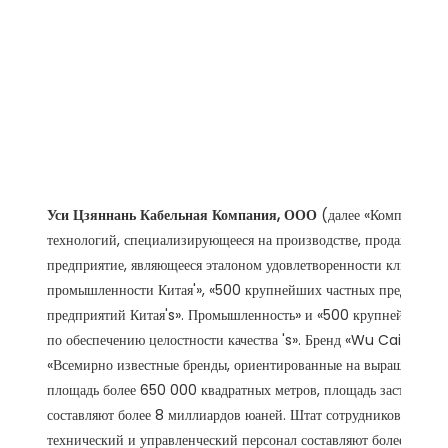
Уси Цзяннань Кабельная Компания, ООО
(далее «Компания»)
технологий, специализирующееся на производстве, продаже и ис
предприятие, являющееся эталоном удовлетворенности клиенто
промышленности Китая'», «500 крупнейших частных предприят
предприятий Китая's». Промышленность» и «500 крупнейших эне
по обеспечению целостности качества 's». Бренд «Wu Cai» был 
«Всемирно известные бренды, ориентированные на выращивание 
площадь более 650 000 квадратных метров, площадь застройки 
составляют более 8 миллиардов юаней. Штат сотрудников превы
технический и управленческий персонал составляют более 30% о