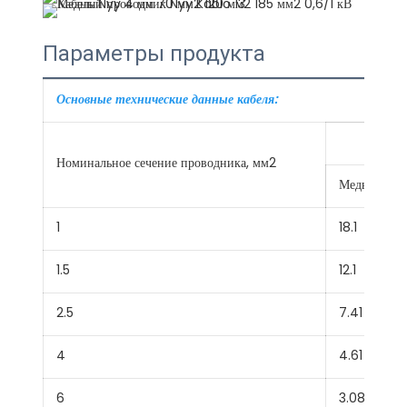
Параметры продукта
Основные технические данные кабеля:
Ма
Номинальное сечение проводника, мм2
Медь
1
18.1
1.5
12.1
2.5
7.41
4
4.61
6
3.08