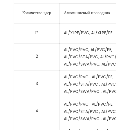
Количество ядер
Алюминиевый проводник
1*
AL/XLPE/PVC, AL/XLPE/PE
AL/PVC/PVC, AL/PVC/PE,
2
AL/PVC/STA/PVC, AL/PVC/STA/PE
AL/PVC/SWA/PVC, AL/PVC/SWA/
AL/PVC/PVC , AL/PVC/PE,
3
AL/PVC/STA/PVC , AL/PVC/STA/P
AL/PVC/SWA/PVC , AL/PVC/SWA
AL/PVC/PVC , AL/PVC/PE,
4
AL/PVC/STA/PVC , AL/PVC/STA/P
AL/PVC/SWA/PVC , AL/PVC/SWA