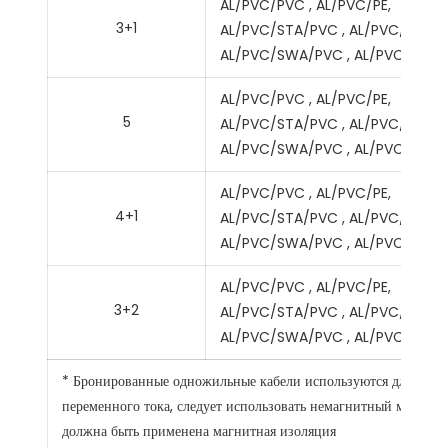
AL/PVC/PVC , AL/PVC/PE,
3+1
AL/PVC/STA/PVC , AL/PVC/STA/P
AL/PVC/SWA/PVC , AL/PVC/SWA
AL/PVC/PVC , AL/PVC/PE,
5
AL/PVC/STA/PVC , AL/PVC/STA/P
AL/PVC/SWA/PVC , AL/PVC/SWA
AL/PVC/PVC , AL/PVC/PE,
4+1
AL/PVC/STA/PVC , AL/PVC/STA/P
AL/PVC/SWA/PVC , AL/PVC/SWA
AL/PVC/PVC , AL/PVC/PE,
3+2
AL/PVC/STA/PVC , AL/PVC/STA/P
AL/PVC/SWA/PVC , AL/PVC/SWA
* Бронированные одножильные кабели используются для постоя
переменного тока, следует использовать немагнитный материа
должна быть применена магнитная изоляция