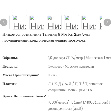
Низкое сопротивление Таиланд 6 Мм Кв 2мм 5мм
промышленная электрическая медная проволока
Образцы:
1,0 доллара США/метр | Мин. заказ: 1 ме
Доставка:
Экспресс · Морские перевозки
Место Происхождения:
Китай
Платежи:
Л / К, Д / А, Д / П, Т / Т, западное
соединение, МонейГрам, О.А.
Время Выполнения Заказа:
1-
1000(метров):15(дней),>1000(метров):
договоренности(дней)