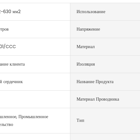
м2-630 мм2
Использование
тров
Напряжение
01/CCC
Материал
ание клиента
Изоляция
й сердечник
Название Продукта
Материал Проводника
шленное, Промышленное
Тип
ельство