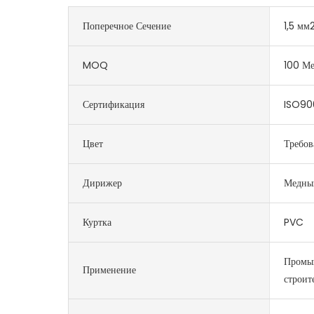
Поперечное Сечение
1,5 м
MOQ
100 Ме
Сертификация
ISO90
Цвет
Требов
Дирижер
Медны
Куртка
PVC
Промы
Применение
строит