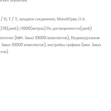
ских перевозок
Д / П, Т / Т, западное соединение, МонейГрам, О.А.
):15(дней),>1000(метров):По договоренности(дней)
оготип (Min. Заказ: 10000 комплектов), Индивидуальная
 Заказ: 10000 комплектов), настройка графики (мин. Заказ:
ктов)