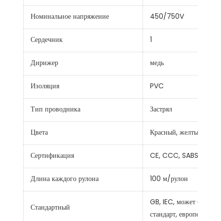
Номинальное напряжение
450/750V
Сердечник
1
Дирижер
медь
Изоляция
PVC
Тип проводника
Застрял
Цвета
Красный, желтый, сини
Сертификация
CE, CCC, SABS, TUV,
Длина каждого рулона
100 м/рулон
GB, IEC, может быть н
Стандартный
стандарт, европейский 