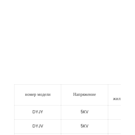
Спе
номер модели
Напряжение
жилы * Ном
DYJY
5KV
DYJV
5KV