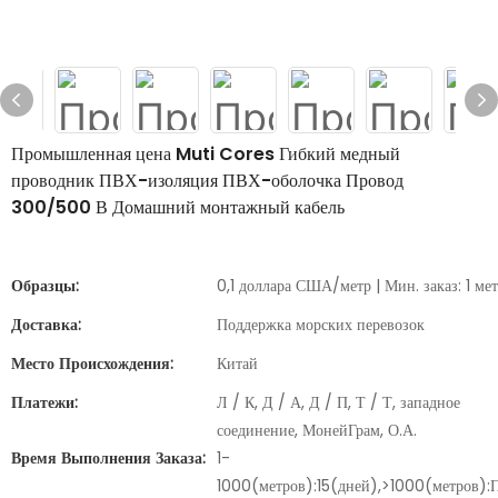
Промышленная цена Muti Cores Гибкий медный
проводник ПВХ-изоляция ПВХ-оболочка Провод
300/500 В Домашний монтажный кабель
Образцы:
0,1 доллара США/метр | Мин. заказ: 1 ме
Доставка:
Поддержка морских перевозок
Место Происхождения:
Китай
Платежи:
Л / К, Д / А, Д / П, Т / Т, западное
соединение, МонейГрам, О.А.
Время Выполнения Заказа:
1-
1000(метров):15(дней),>1000(метров):