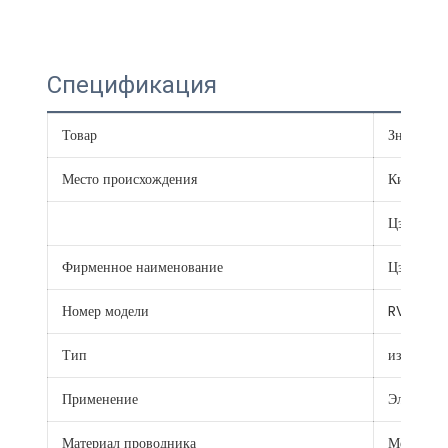
Спецификация
Товар
Значение
Место происхождения
Китай
Цзянсу
Фирменное наименование
Цзяннань
Номер модели
RVV
Тип
изолиров
Применение
Электрич
Материал проводника
Медь